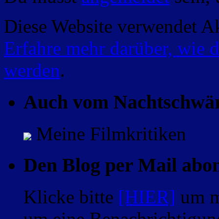
Diese Website verwendet A
Erfahre mehr darüber, wie 
werden
.
Auch vom Nachtschwä
Meine Filmkritiken
Den Blog per Mail abo
Klicke bitte
[HIER]
um m
um eine Benachrichtigung