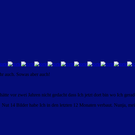
ahr auch. Sowas aber auch!
hätte vor zwei Jahren nicht gedacht dass Ich jetzt dort bin wo Ich gerad
te. Nut 14 Bilder habe Ich in den letzten 12 Monaten verbaut. Nunja, m