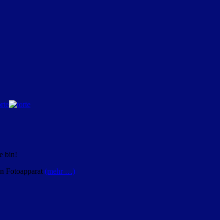
e bin!
ein Fotoapparat
(mehr …)