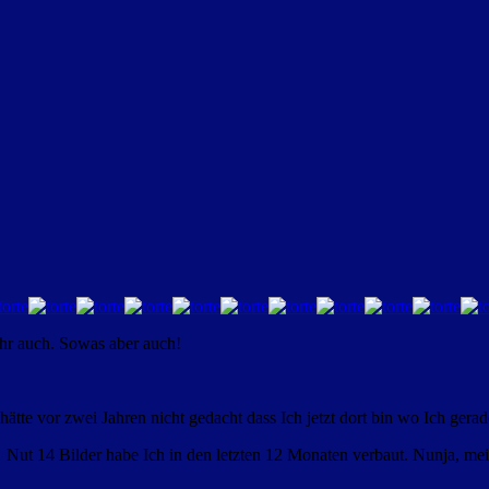
ahr auch. Sowas aber auch!
hätte vor zwei Jahren nicht gedacht dass Ich jetzt dort bin wo Ich gerad
e. Nut 14 Bilder habe Ich in den letzten 12 Monaten verbaut. Nunja, mei