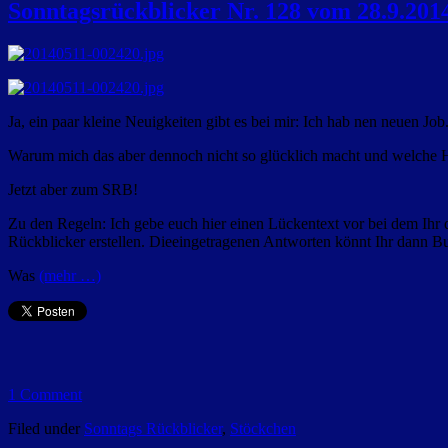
Sonntagsrückblicker Nr. 128 vom 28.9.201
Ja, ein paar kleine Neuigkeiten gibt es bei mir: Ich hab nen neuen Job
Warum mich das aber dennoch nicht so glücklich macht und welche Hi
Jetzt aber zum SRB!
Zu den Regeln: Ich gebe euch hier einen Lückentext vor bei dem Ihr d
Rückblicker erstellen. Dieeingetragenen Antworten könnt Ihr dann Bun
Was
(mehr …)
1 Comment
Filed under
Sonntags Rückblicker
,
Stöckchen