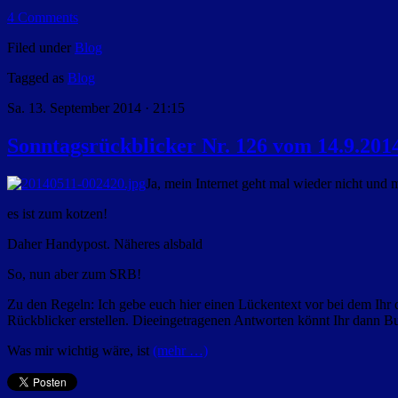
4 Comments
Filed under
Blog
Tagged as
Blog
Sa. 13. September 2014 · 21:15
Sonntagsrückblicker Nr. 126 vom 14.9.201
Ja, mein Internet geht mal wieder nicht und
es ist zum kotzen!
Daher Handypost. Näheres alsbald
So, nun aber zum SRB!
Zu den Regeln: Ich gebe euch hier einen Lückentext vor bei dem Ihr d
Rückblicker erstellen. Dieeingetragenen Antworten könnt Ihr dann Bun
Was mir wichtig wäre, ist
(mehr …)