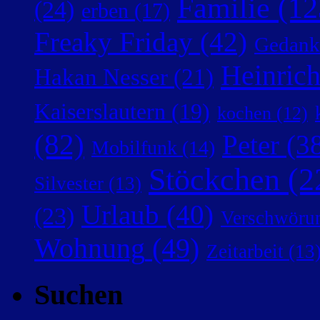
Familie
(12
(24)
erben
(17)
Freaky Friday
(42)
Gedank
Heinric
Hakan Nesser
(21)
Kaiserslautern
(19)
kochen
(12)
(82)
Peter
(38
Mobilfunk
(14)
Stöckchen
(2
Silvester
(13)
Urlaub
(40)
(23)
Verschwörun
Wohnung
(49)
Zeitarbeit
(13
Suchen