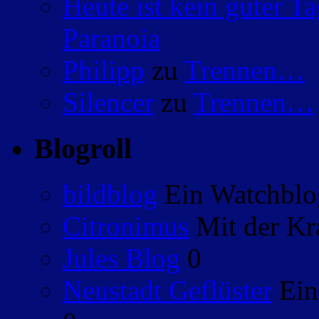
Heute ist kein guter 
Paranoia
Philipp
zu
Trennen…
Silencer
zu
Trennen…
Blogroll
bildblog
Ein Watchblog
Citronimus
Mit der Kr
Jules Blog
0
Neustadt Geflüster
Ein