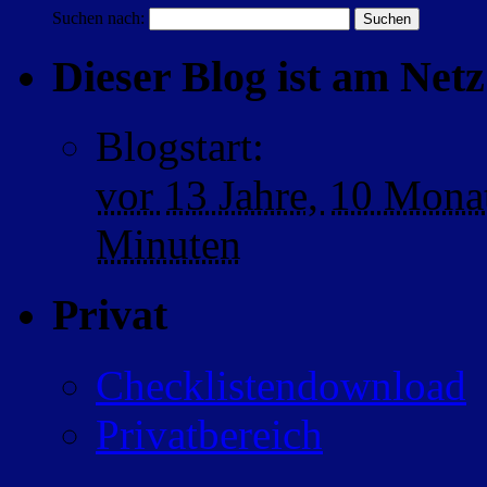
Suchen nach:
Dieser Blog ist am Netz 
Blogstart
:
vor
13 Jahre,
10 Mona
Minuten
Privat
Checklistendownload
Privatbereich