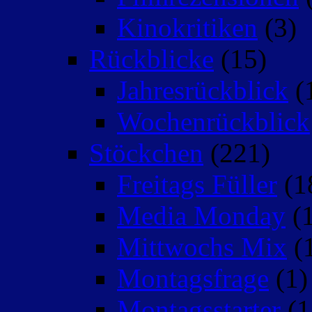
Kinokritiken
(3)
Rückblicke
(15)
Jahresrückblick
(
Wochenrückblick
Stöckchen
(221)
Freitags Füller
(1
Media Monday
(1
Mittwochs Mix
(
Montagsfrage
(1)
Montagsstarter
(1