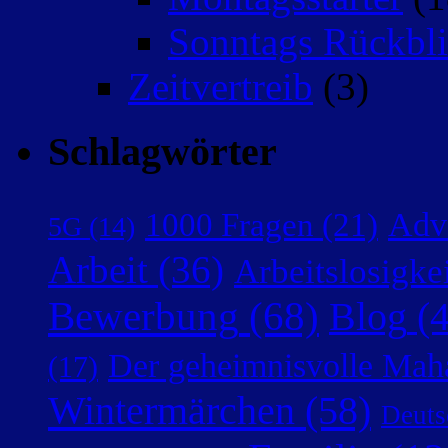
Sonntags Rückbli
Zeitvertreib
(3)
Schlagwörter
Adv
1000 Fragen
(21)
5G
(14)
Arbeit
(36)
Arbeitslosigke
Bewerbung
(68)
Blog
(4
Der geheimnisvolle Mah
(17)
Wintermärchen
(58)
Deuts