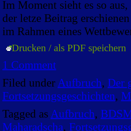
Im Moment sieht es so aus,
der letze Beitrag erschienen
im Rahmen eines Wettbewer
Drucken / als PDF speichern
1 Comment
Filed under
Aufbruch
,
Der 
Fortsetzungsgeschichten
,
M
Tagged as
Aufbruch
,
BDS
Maharadscha
,
Fortsetzungs