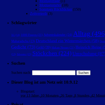
Montagsfrage
(1)
Montagsstarter
(18)
Sonntags Rückblicker
(150)
Zeitvertreib
(3)
Schlagwörter
Alltag
(496
Adventskalender
(24)
1000 Fragen
(21)
5G
(14)
Deutschland ein Wintermärchen
(58)
Maharadscha
(23)
Deut
Gedicht
(73)
Heinrich Heine
(
Geld
(39)
Hakan Nesser
(21)
Stöckchen
(224)
Umschulung
(87
(13)
Silvester
(13)
Suchen
Suchen nach:
Dieser Blog ist am Netz seit 10.9.12
Blogstart
:
vor
13 Jahre,
10 Monaten,
26 Tage,
8 Stunden,
42 Minut
Privat