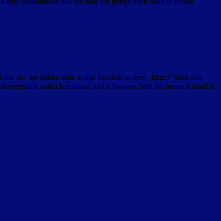
 eure Mailadresse hier ein und Ich pflege euch dann in meine
ink auf der linken seite in das Textfeld in dem „http://“ steht und
tätigungslink anklicken müsst und schwupps habt Ihr meine Artikel in