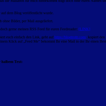
as die Mailabos für mich hinbekommt tragt doch bitte euren Namen und
 auf dem Blog veröffentlicht wurde.
 ohne Bilder, per Mail ausgeliefert.
doch gerne meinen RSS Feed für euren Feedreader:
[LINK]
piert euch einfach den Link, geht auf
https://blogtrottr.com/
kopiert den L
 einem Klick auf „Feed Me“ bekommt Ihr eine Mail in der Ihr einen Bes
r halbem Text: