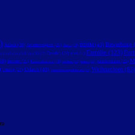
)
Bewerbung
(
BDSM
(43)
Arbeit
(36)
Arbeitslosigkeit
(26)
Auto
(19)
Familie
(123)
Fort
Dresden
(24)
erben
(17)
schland schwurbelt über 5G
(13)
M
58)
Internet
(25)
Krankenkasse
(22)
Kaiserslautern
(19)
krank
(13)
kochen
(12)
)
Weihnachten
(83)
Urlaub
(40)
Umzug
(23)
Verschwörungstheorien
(13)
en