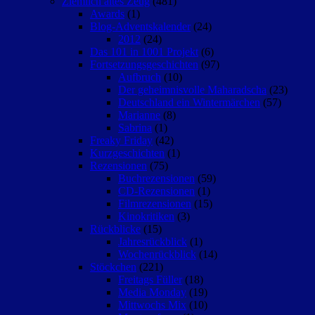
Ziemlich altes Zeug
(481)
Awards
(1)
Blog-Adventskalender
(24)
2012
(24)
Das 101 in 1001 Projekt
(6)
Fortsetzungsgeschichten
(97)
Aufbruch
(10)
Der geheimnisvolle Maharadscha
(23)
Deutschland ein Wintermärchen
(57)
Marianne
(8)
Sabrina
(1)
Freaky Friday
(42)
Kurzgeschichten
(1)
Rezensionen
(75)
Buchrezensionen
(59)
CD-Rezensionen
(1)
Filmrezensionen
(15)
Kinokritiken
(3)
Rückblicke
(15)
Jahresrückblick
(1)
Wochenrückblick
(14)
Stöckchen
(221)
Freitags Füller
(18)
Media Monday
(19)
Mittwochs Mix
(10)