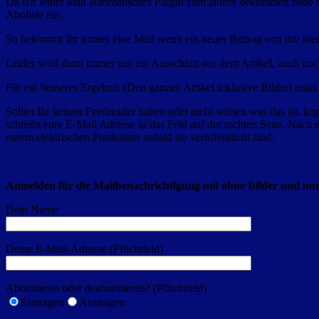
Da Ich leider kein automatisches Plugin zum laufen bekommen habe d
Aboliste ein.
So bekommt Ihr immer eine Mail wenn ein neuer Beitrag von mir hier
Leider wird dann immer nur ein Ausschnitt aus dem Artikel, auch noch
Für ein besseres Ergebnis (Den ganzen Artikel inklusive Bilder) nutzt
Solltet Ihr keinen Feedreader haben oder nicht wissen was das ist, ko
schreibt eure E-Mail Adresse in das Feld auf der rechten Seite. Nach
eurem elektrischen Postkasten sobald sie veröffentlicht sind.
Anmelden für die Mailbenachrichtigung mit ohne Bilder und nu
Dein Name
Deine E-Mail-Adresse (Pflichtfeld)
Abonnieren oder deabonnieren? (Pflichtfeld)
Eintragen
Austragen