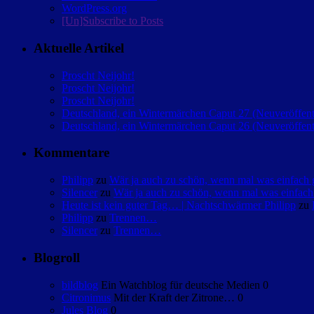
WordPress.org
[Un]Subscribe to Posts
Aktuelle Artikel
Proscht Neijohr!
Proscht Neijohr!
Proscht Neijohr!
Deutschland, ein Wintermärchen Caput 27 (Neuveröffent
Deutschland, ein Wintermärchen Caput 26 (Neuveröffent
Kommentare
Philipp
zu
Wär ja auch zu schön, wenn mal was einfac
Silencer
zu
Wär ja auch zu schön, wenn mal was einfa
Heute ist kein guter Tag… | Nachtschwärmer Philipp
zu
Philipp
zu
Trennen…
Silencer
zu
Trennen…
Blogroll
bildblog
Ein Watchblog für deutsche Medien 0
Citronimus
Mit der Kraft der Zitrone… 0
Jules Blog
0