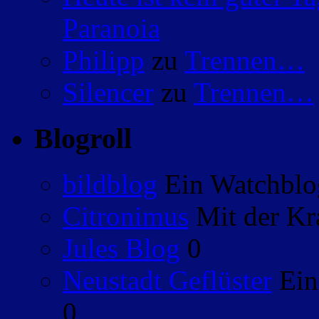
Paranoia
Philipp
zu
Trennen…
Silencer
zu
Trennen…
Blogroll
bildblog
Ein Watchblog
Citronimus
Mit der Kr
Jules Blog
0
Neustadt Geflüster
Ein
0