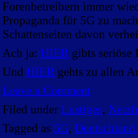
Forenbetreibern immer wie
Propaganda für 5G zu mach
Schattenseiten davon verhe
Ach ja:
HIER
gibts seriöse
Und
HIER
gehts zu allen Ar
Leave a Comment
Filed under
Lustiges
,
Netzf
Tagged as
5G
,
Deutschland