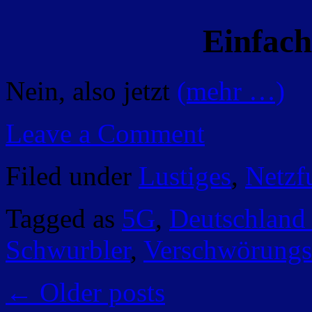
Einfac
Nein, also jetzt
(mehr …)
Leave a Comment
Filed under
Lustiges
,
Netzf
Tagged as
5G
,
Deutschland
Schwurbler
,
Verschwörungs
←
Older posts