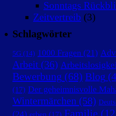
Sonntags Rückbli
Zeitvertreib
(3)
Schlagwörter
Adv
1000 Fragen
(21)
5G
(14)
Arbeit
(36)
Arbeitslosigke
Bewerbung
(68)
Blog
(4
Der geheimnisvolle Mah
(17)
Wintermärchen
(58)
Deuts
Familie
(12
(24)
erben
(17)