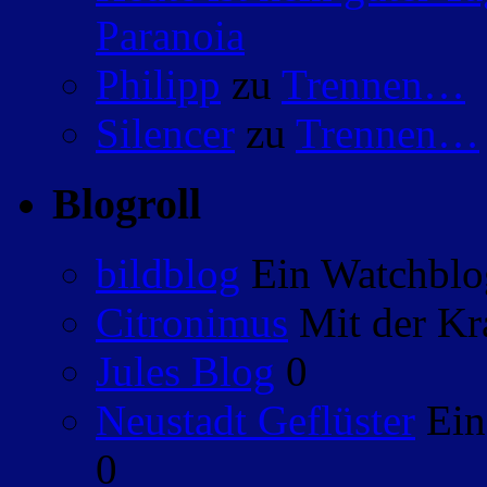
Paranoia
Philipp
zu
Trennen…
Silencer
zu
Trennen…
Blogroll
bildblog
Ein Watchblog
Citronimus
Mit der Kr
Jules Blog
0
Neustadt Geflüster
Ein
0