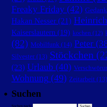
Freaky Friday
(42)
Gedank
Heinric
Hakan Nesser
(21)
Kaiserslautern
(19)
kochen
(12)
(82)
Peter
(38
Mobilfunk
(14)
Stöckchen
(2
Silvester
(13)
Urlaub
(40)
(23)
Verschwörun
Wohnung
(49)
Zeitarbeit
(13
Suchen
Suchen nach: