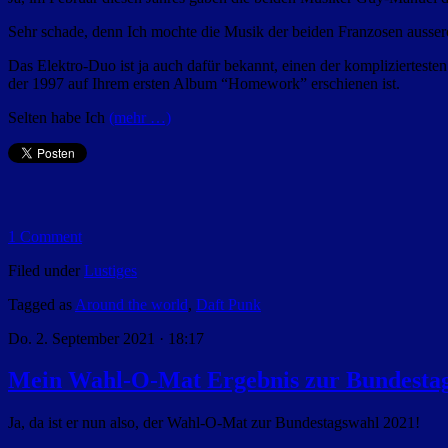
Sehr schade, denn Ich mochte die Musik der beiden Franzosen aussero
Das Elektro-Duo ist ja auch dafür bekannt, einen der komplizierteste
der 1997 auf Ihrem ersten Album “Homework” erschienen ist.
Selten habe Ich
(mehr …)
1 Comment
Filed under
Lustiges
Tagged as
Around the world
,
Daft Punk
Do. 2. September 2021 · 18:17
Mein Wahl-O-Mat Ergebnis zur Bundesta
Ja, da ist er nun also, der Wahl-O-Mat zur Bundestagswahl 2021!