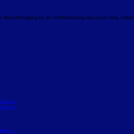
 Benachrichtigung bei der Veröffentlichung eines neuen Blog-Artike
lichung)
lichung)
h gänge…