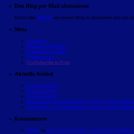
Den Blog per Mail abonnieren
Klicke bitte
[HIER]
um meinen Blog zu abonnieren und um eine
Meta
Anmelden
Beitrags-Feed (
RSS
)
Kommentare als
RSS
WordPress.org
[Un]Subscribe to Posts
Aktuelle Artikel
Proscht Neijohr!
Proscht Neijohr!
Proscht Neijohr!
Deutschland, ein Wintermärchen Caput 27 (Neuveröffent
Deutschland, ein Wintermärchen Caput 26 (Neuveröffent
Kommentare
Philipp
zu
Wär ja auch zu schön, wenn mal was einfac