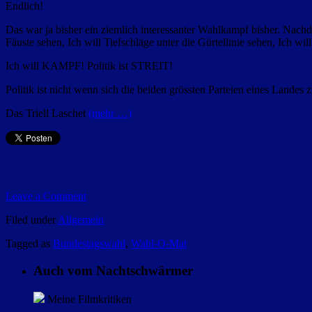
Endlich!
Das war ja bisher ein ziemlich interessanter Wahlkampf bisher. Nach
Fäuste sehen, Ich will Tiefschläge unter die Gürtellinie sehen, Ich wi
Ich will KAMPF! Politik ist STREIT!
Politik ist nicht wenn sich die beiden grössten Parteien eines La
Das Triell Laschet
(mehr …)
Leave a Comment
Filed under
Allgemein
Tagged as
Bundestagswahl
,
Wahl-O-Mat
Auch vom Nachtschwärmer
Meine Filmkritiken