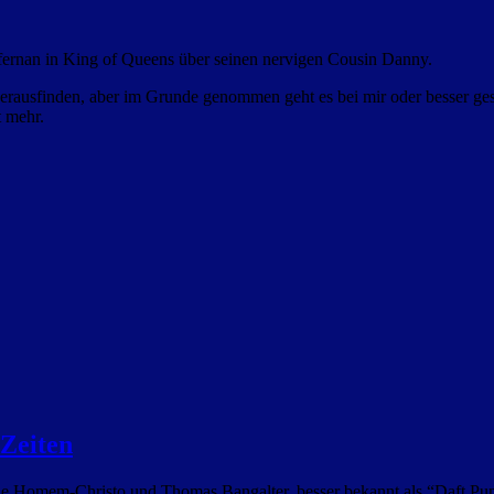
fernan in King of Queens über seinen nervigen Cousin Danny.
icht herausfinden, aber im Grunde genommen geht es bei mir oder besser 
t mehr.
 Zeiten
de Homem-Christo und Thomas Bangalter, besser bekannt als “Daft Pun