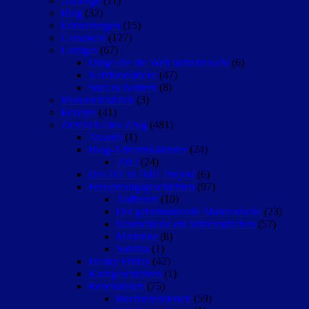
Ausflüge
(11)
Blog
(32)
Erinnerungen
(15)
Gedanken
(127)
Lustiges
(67)
Dinge die die Welt nicht braucht
(6)
Netzfundstücke
(47)
Statt zu twittern
(8)
Monatsrückblick
(3)
Rezepte
(41)
Ziemlich altes Zeug
(481)
Awards
(1)
Blog-Adventskalender
(24)
2012
(24)
Das 101 in 1001 Projekt
(6)
Fortsetzungsgeschichten
(97)
Aufbruch
(10)
Der geheimnisvolle Maharadscha
(23)
Deutschland ein Wintermärchen
(57)
Marianne
(8)
Sabrina
(1)
Freaky Friday
(42)
Kurzgeschichten
(1)
Rezensionen
(75)
Buchrezensionen
(59)