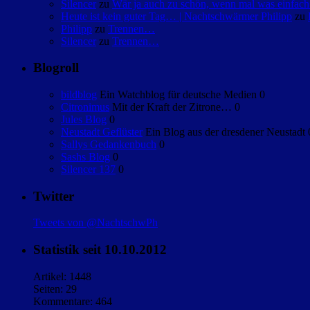
Silencer
zu
Wär ja auch zu schön, wenn mal was einfa
Heute ist kein guter Tag… | Nachtschwärmer Philipp
zu
Philipp
zu
Trennen…
Silencer
zu
Trennen…
Blogroll
bildblog
Ein Watchblog für deutsche Medien 0
Citronimus
Mit der Kraft der Zitrone… 0
Jules Blog
0
Neustadt Geflüster
Ein Blog aus der dresdener Neustadt 
Sallys Gedankenbuch
0
Sashs Blog
0
Silencer 137
0
Twitter
Tweets von @NachtschwPh
Statistik seit 10.10.2012
Artikel: 1448
Seiten: 29
Kommentare: 464