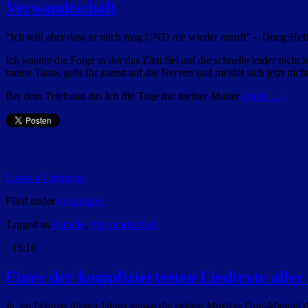
Verwandtschaft
“Ich will aber dass er mich mag UND nie wieder anruft” – Doug Hef
Ich konnte die Folge in der das Zitat fiel auf die schnelle leider n
meine Tante, geht Ihr zuerst auf die Nerven und meldet sich jetzt nich
Bei dem Telefonat das Ich die Tage mit meiner Mutter
(mehr …)
Leave a Comment
Filed under
Gedanken
Tagged as
Familie
,
Verwandtschaft
· 15:16
Einer der kompliziertesten Liedtexte aller
Ja, im Februar diesen Jahres gaben die beiden Musiker Guy-Manuel 