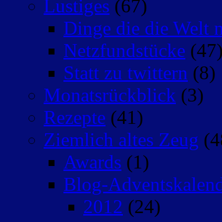
Lustiges
(67)
Dinge die die Welt n
Netzfundstücke
(47
Statt zu twittern
(8)
Monatsrückblick
(3)
Rezepte
(41)
Ziemlich altes Zeug
(4
Awards
(1)
Blog-Adventskalen
2012
(24)