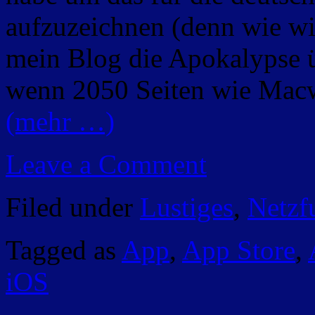
aufzuzeichnen (denn wie wir 
mein Blog die Apokalypse üb
wenn 2050 Seiten wie Macw
(mehr …)
Leave a Comment
Filed under
Lustiges
,
Netzf
Tagged as
App
,
App Store
,
iOS