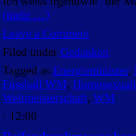
Ich weiss irgendwie “der M
(mehr …)
Leave a Comment
Filed under
Gedanken
Tagged as
Energieminister
,
Fussball WM
,
Homosexuali
Weltmeisterschaft
,
WM
· 12:00