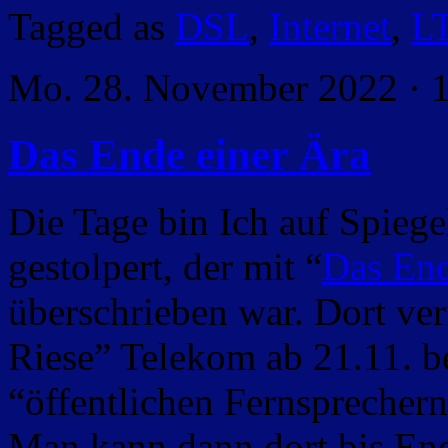
Tagged as
DSL
,
Internet
,
L
Mo. 28. November 2022 · 
Das Ende einer Ära
Die Tage bin Ich auf Spiege
gestolpert, der mit “
Das Ende
überschrieben war. Dort ve
Riese” Telekom ab 21.11. b
“öffentlichen Fernsprechern
Man kann dann dort bis End