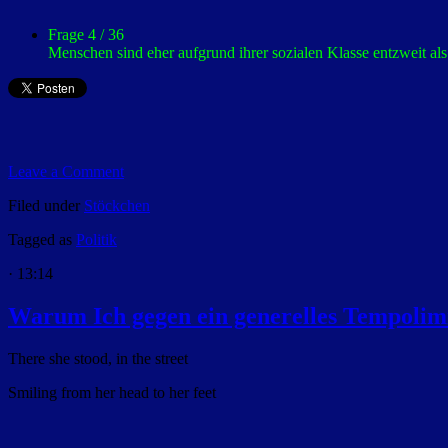
Frage 4 / 36
Menschen sind eher aufgrund ihrer sozialen Klasse entzweit al
Leave a Comment
Filed under
Stöckchen
Tagged as
Politik
· 13:14
Warum Ich gegen ein generelles Tempolimi
There she stood, in the street
Smiling from her head to her feet