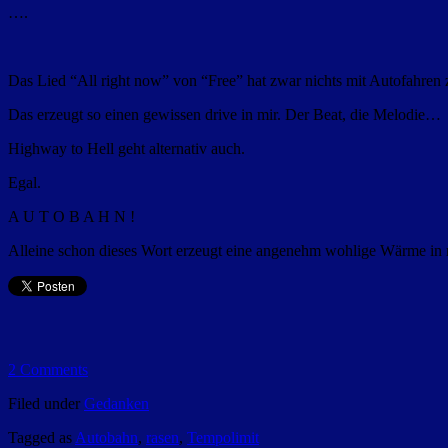
….
Das Lied “All right now” von “Free” hat zwar nichts mit Autofahren 
Das erzeugt so einen gewissen drive in mir. Der Beat, die Melodie…
Highway to Hell geht alternativ auch.
Egal.
A U T O B A H N !
Alleine schon dieses Wort erzeugt eine angenehm wohlige Wärme in m
2 Comments
Filed under
Gedanken
Tagged as
Autobahn
,
rasen
,
Tempolimit