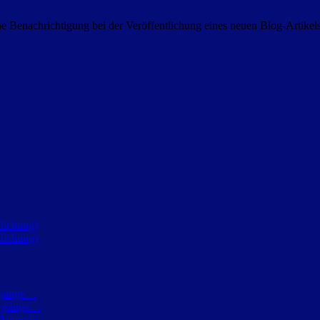
 Benachrichtigung bei der Veröffentlichung eines neuen Blog-Artike
lichung)
lichung)
h gänge…
ch gänge…
Paranoia