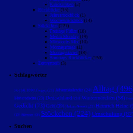
Kinokritiken
(3)
Rückblicke
(15)
Jahresrückblick
(1)
Wochenrückblick
(14)
Stöckchen
(221)
Freitags Füller
(18)
Media Monday
(19)
Mittwochs Mix
(10)
Montagsfrage
(1)
Montagsstarter
(18)
Sonntags Rückblicker
(150)
Zeitvertreib
(3)
Schlagwörter
Alltag
(496
Adventskalender
(24)
1000 Fragen
(21)
5G
(14)
Deutschland ein Wintermärchen
(58)
Maharadscha
(23)
Deut
Gedicht
(73)
Heinrich Heine
(
Geld
(39)
Hakan Nesser
(21)
Stöckchen
(224)
Umschulung
(87
(13)
Silvester
(13)
Suchen