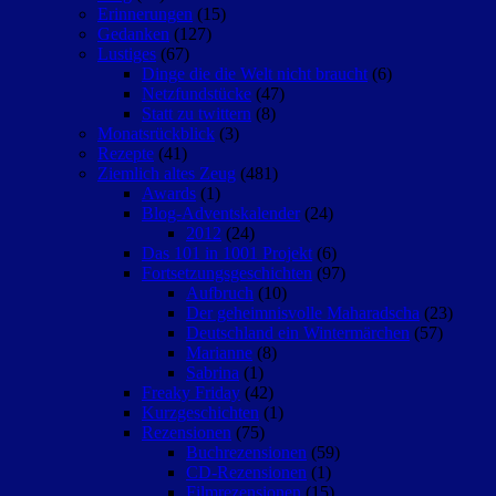
Erinnerungen
(15)
Gedanken
(127)
Lustiges
(67)
Dinge die die Welt nicht braucht
(6)
Netzfundstücke
(47)
Statt zu twittern
(8)
Monatsrückblick
(3)
Rezepte
(41)
Ziemlich altes Zeug
(481)
Awards
(1)
Blog-Adventskalender
(24)
2012
(24)
Das 101 in 1001 Projekt
(6)
Fortsetzungsgeschichten
(97)
Aufbruch
(10)
Der geheimnisvolle Maharadscha
(23)
Deutschland ein Wintermärchen
(57)
Marianne
(8)
Sabrina
(1)
Freaky Friday
(42)
Kurzgeschichten
(1)
Rezensionen
(75)
Buchrezensionen
(59)
CD-Rezensionen
(1)
Filmrezensionen
(15)