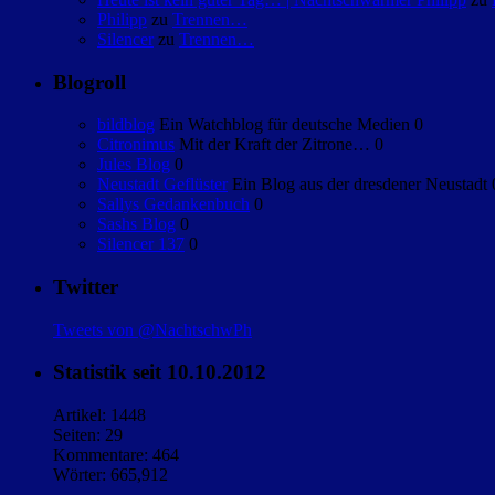
Philipp
zu
Trennen…
Silencer
zu
Trennen…
Blogroll
bildblog
Ein Watchblog für deutsche Medien 0
Citronimus
Mit der Kraft der Zitrone… 0
Jules Blog
0
Neustadt Geflüster
Ein Blog aus der dresdener Neustadt 
Sallys Gedankenbuch
0
Sashs Blog
0
Silencer 137
0
Twitter
Tweets von @NachtschwPh
Statistik seit 10.10.2012
Artikel: 1448
Seiten: 29
Kommentare: 464
Wörter: 665,912