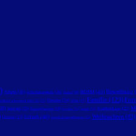
)
Bewerbung
(
BDSM
(43)
Arbeit
(36)
Arbeitslosigkeit
(26)
Auto
(19)
Familie
(123)
Fort
Dresden
(24)
erben
(17)
schland schwurbelt über 5G
(13)
M
58)
Internet
(25)
Krankenkasse
(22)
Kaiserslautern
(19)
krank
(13)
kochen
(12)
)
Weihnachten
(83)
Urlaub
(40)
Umzug
(23)
Verschwörungstheorien
(13)