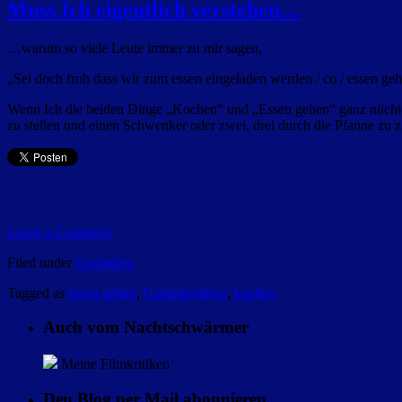
Muss Ich eigentlich verstehen…
…warum so viele Leute immer zu mir sagen,
„Sei doch froh dass wir zum essen eingeladen werden / co / essen geh
Wenn Ich die beiden Dinge „Kochen“ und „Essen gehen“ ganz nüchtern
zu stellen und einen Schwenker oder zwei, drei durch die Pfanne zu 
Leave a Comment
Filed under
Gedanken
Tagged as
essen gehen
,
Gedankenblog
,
kochen
Auch vom Nachtschwärmer
Meine Filmkritiken
Den Blog per Mail abonnieren