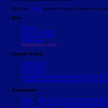
Klicke bitte
[HIER]
um meinen Blog zu abonnieren und um eine
Meta
Anmelden
Beitrags-Feed (
RSS
)
Kommentare als
RSS
WordPress.org
[Un]Subscribe to Posts
Aktuelle Artikel
Proscht Neijohr!
Proscht Neijohr!
Proscht Neijohr!
Deutschland, ein Wintermärchen Caput 27 (Neuveröffent
Deutschland, ein Wintermärchen Caput 26 (Neuveröffent
Kommentare
Philipp
zu
Wär ja auch zu schön, wenn mal was einfac
Silencer
zu
Wär ja auch zu schön, wenn mal was einfa
Heute ist kein guter Tag… | Nachtschwärmer Philipp
zu