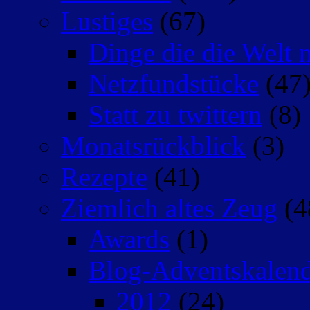
Lustiges
(67)
Dinge die die Welt n
Netzfundstücke
(47
Statt zu twittern
(8)
Monatsrückblick
(3)
Rezepte
(41)
Ziemlich altes Zeug
(4
Awards
(1)
Blog-Adventskalen
2012
(24)