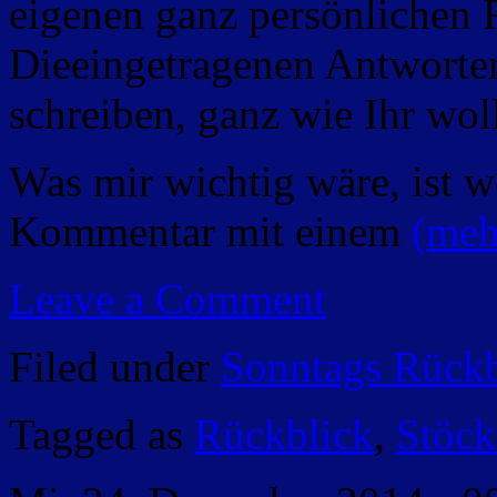
eigenen ganz persönlichen R
Dieeingetragenen Antworten
schreiben, ganz wie Ihr woll
Was mir wichtig wäre, ist w
Kommentar mit einem
(me
Leave a Comment
Filed under
Sonntags Rückb
Tagged as
Rückblick
,
Stöc