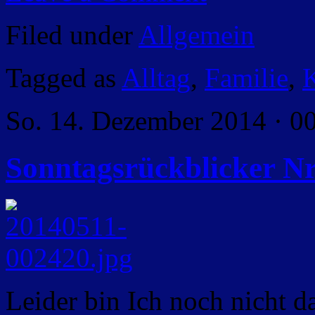
Filed under
Allgemein
Tagged as
Alltag
,
Familie
,
K
So. 14. Dezember 2014 · 0
Sonntagsrückblicker Nr
Leider bin Ich noch nicht 