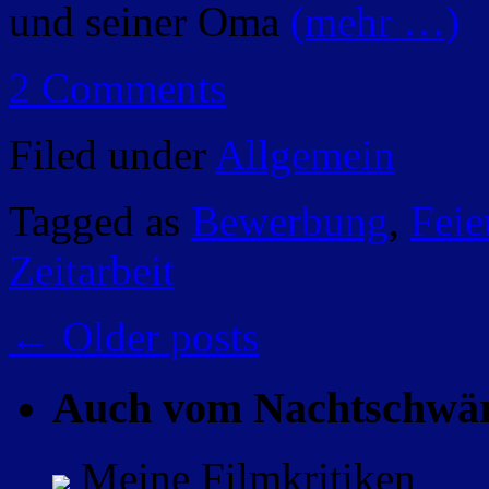
und seiner Oma
(mehr …)
2 Comments
Filed under
Allgemein
Tagged as
Bewerbung
,
Feie
Zeitarbeit
←
Older posts
Auch vom Nachtschwä
Meine Filmkritiken