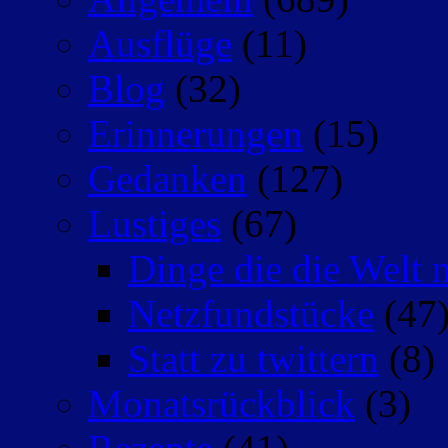
Ausflüge
(11)
Blog
(32)
Erinnerungen
(15)
Gedanken
(127)
Lustiges
(67)
Dinge die die Welt n
Netzfundstücke
(47
Statt zu twittern
(8)
Monatsrückblick
(3)