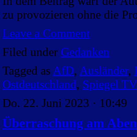
In dem Beitrag warf der Au
zu provozieren ohne die P
Leave a Comment
Filed under
Gedanken
Tagged as
AfD
,
Ausländer
,
Ostdeutschland
,
Spiegel T
Do. 22. Juni 2023 · 10:49
Überraschung am Abe