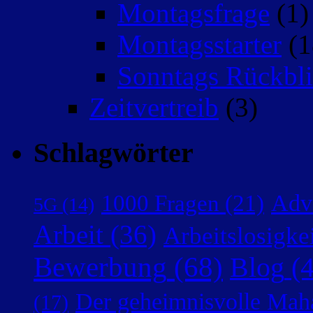
Montagsfrage
(1)
Montagsstarter
(1
Sonntags Rückbli
Zeitvertreib
(3)
Schlagwörter
Adv
1000 Fragen
(21)
5G
(14)
Arbeit
(36)
Arbeitslosigke
Bewerbung
(68)
Blog
(4
Der geheimnisvolle Mah
(17)