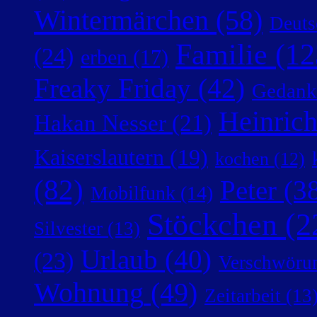
Wintermärchen
(58)
Deuts
Familie
(12
(24)
erben
(17)
Freaky Friday
(42)
Gedank
Heinric
Hakan Nesser
(21)
Kaiserslautern
(19)
kochen
(12)
(82)
Peter
(38
Mobilfunk
(14)
Stöckchen
(2
Silvester
(13)
Urlaub
(40)
(23)
Verschwörun
Wohnung
(49)
Zeitarbeit
(13