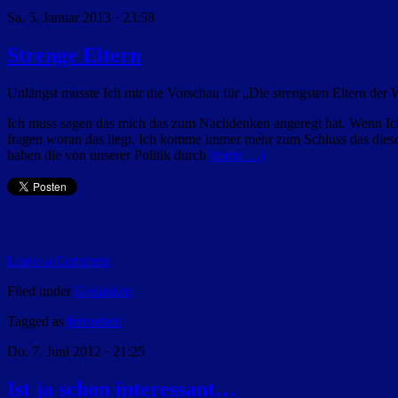
Sa. 5. Januar 2013 · 23:58
Strenge Eltern
Unlängst musste Ich mir die Vorschau für „Die strengsten Eltern der 
Ich muss sagen das mich das zum Nachdenken angeregt hat. Wenn Ich
fragen woran das liegt. Ich komme immer mehr zum Schluss das die
haben die von unserer Politik durch
(mehr …)
Leave a Comment
Filed under
Gedanken
Tagged as
fernsehen
Do. 7. Juni 2012 · 21:25
Ist ja schon interessant…