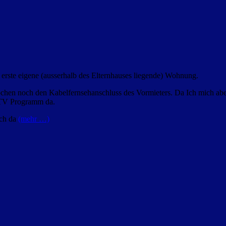
erste eigene (ausserhalb des Elternhauses liegende) Wohnung.
Wochen noch den Kabelfernsehanschluss des Vormieters. Da Ich mich ab
ne TV Programm da.
Ich da
(mehr …)