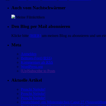
Auch vom Nachtschwärmer
Meine Filmkritiken
Den Blog per Mail abonnieren
Klicke bitte
[HIER]
um meinen Blog zu abonnieren und um eine
Meta
Anmelden
Beitrags-Feed (
RSS
)
Kommentare als
RSS
WordPress.org
[Un]Subscribe to Posts
Aktuelle Artikel
Proscht Neijohr!
Proscht Neijohr!
Proscht Neijohr!
Deutschland, ein Wintermärchen Caput 27 (Neuveröffent