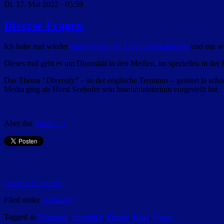
Di. 17. Mai 2022 · 05:59
Diverse Fragen
Ich habe mal wieder
einen Artikel auf Übermedien gelesen
und mir wi
Dieses mal geht es um Diversität in den Medien, im speziellen in der
Das Thema “Diversity” – so der englische Terminus – geistert ja scho
Media ging als Horst Seehofer sein Innenministerium vorgestellt hat.
Aber das
(mehr …)
Leave a Comment
Filed under
Gedanken
Tagged as
Diversität
,
fernsehen
,
Fiction
,
Kino
,
Quote