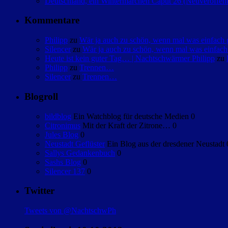
Deutschland, ein Wintermärchen Caput 26 (Neuveröffent
Kommentare
Philipp
zu
Wär ja auch zu schön, wenn mal was einfac
Silencer
zu
Wär ja auch zu schön, wenn mal was einfa
Heute ist kein guter Tag… | Nachtschwärmer Philipp
zu
Philipp
zu
Trennen…
Silencer
zu
Trennen…
Blogroll
bildblog
Ein Watchblog für deutsche Medien 0
Citronimus
Mit der Kraft der Zitrone… 0
Jules Blog
0
Neustadt Geflüster
Ein Blog aus der dresdener Neustadt 
Sallys Gedankenbuch
0
Sashs Blog
0
Silencer 137
0
Twitter
Tweets von @NachtschwPh