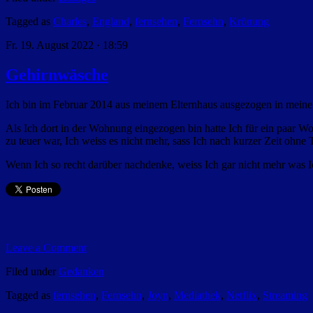
Tagged as
Charles
,
England
,
fernsehen
,
Fernsehn
,
Krönung
Fr. 19. August 2022 · 18:59
Gehirnwäsche
Ich bin im Februar 2014 aus meinem Elternhaus ausgezogen in meine 
Als Ich dort in der Wohnung eingezogen bin hatte Ich für ein paar 
zu teuer war, Ich weiss es nicht mehr, sass Ich nach kurzer Zeit oh
Wenn Ich so recht darüber nachdenke, weiss Ich gar nicht mehr was 
Leave a Comment
Filed under
Gedanken
Tagged as
fernsehen
,
Fernsehn
,
Joyn
,
Mediathek
,
Netflix
,
Streaming