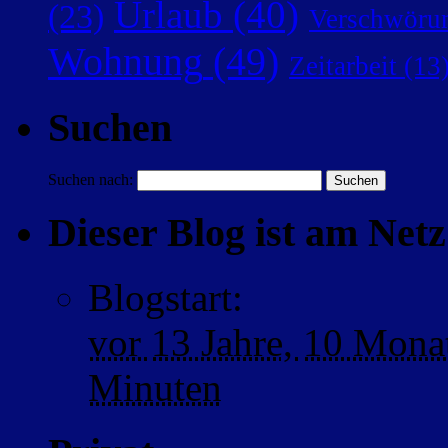
Urlaub
(40)
(23)
Verschwörun
Wohnung
(49)
Zeitarbeit
(13
Suchen
Suchen nach:
Dieser Blog ist am Netz 
Blogstart
:
vor
13 Jahre,
10 Mona
Minuten