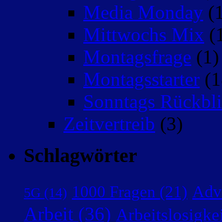
Media Monday
(1
Mittwochs Mix
(
Montagsfrage
(1)
Montagsstarter
(1
Sonntags Rückbli
Zeitvertreib
(3)
Schlagwörter
Adv
1000 Fragen
(21)
5G
(14)
Arbeit
(36)
Arbeitslosigke