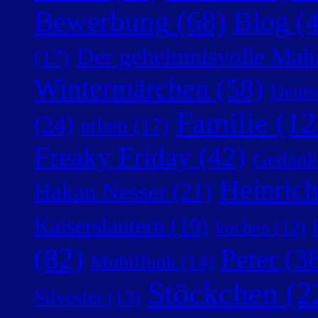
Bewerbung
(68)
Blog
(4
Der geheimnisvolle Mah
(17)
Wintermärchen
(58)
Deuts
Familie
(12
(24)
erben
(17)
Freaky Friday
(42)
Gedank
Heinric
Hakan Nesser
(21)
Kaiserslautern
(19)
kochen
(12)
(82)
Peter
(38
Mobilfunk
(14)
Stöckchen
(2
Silvester
(13)