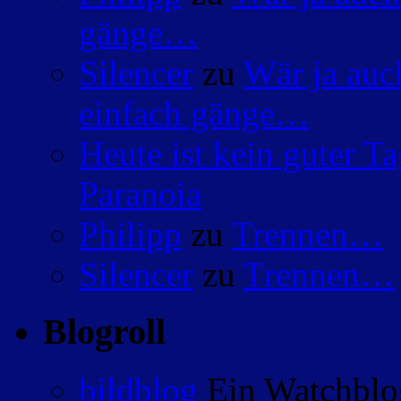
gänge…
Silencer
zu
Wär ja auc
einfach gänge…
Heute ist kein guter 
Paranoia
Philipp
zu
Trennen…
Silencer
zu
Trennen…
Blogroll
bildblog
Ein Watchblog