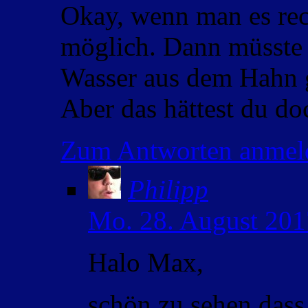
Okay, wenn man es rech
möglich. Dann müsste 
Wasser aus dem Hahn g
Aber das hättest du d
Zum Antworten anmel
Philipp
Mo. 28. August 201
Halo Max,
schön zu sehen dass