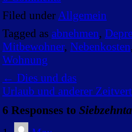
Filed under
Allgemein
Tagged as
abnehmen
,
Depre
Mitbewohner
,
Nebenkosten
Wohnung
←
Dies und das
Urlaub und anderer Zeitver
6 Responses to
Siebzehnt