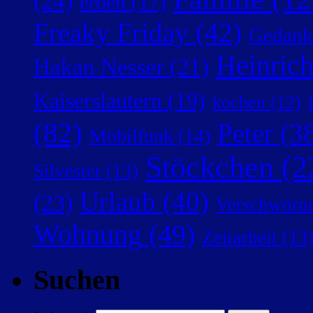
(24)
erben
(17)
Freaky Friday
(42)
Gedank
Heinric
Hakan Nesser
(21)
Kaiserslautern
(19)
kochen
(12)
(82)
Peter
(38
Mobilfunk
(14)
Stöckchen
(2
Silvester
(13)
Urlaub
(40)
(23)
Verschwörun
Wohnung
(49)
Zeitarbeit
(13
Suchen