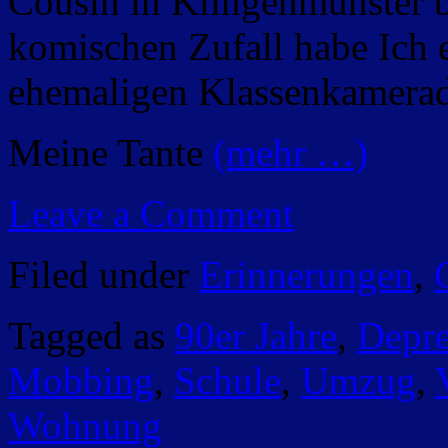
Cousin in Klingenmünster b
komischen Zufall habe Ich e
ehemaligen Klassenkamerad
Meine Tante
(mehr …)
Leave a Comment
Filed under
Erinnerungen
,
Tagged as
90er Jahre
,
Depre
Mobbing
,
Schule
,
Umzug
,
Wohnung