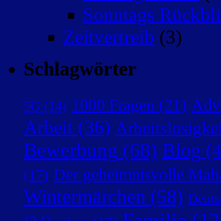
Sonntags Rückbli
Zeitvertreib
(3)
Schlagwörter
Adv
1000 Fragen
(21)
5G
(14)
Arbeit
(36)
Arbeitslosigke
Bewerbung
(68)
Blog
(4
Der geheimnisvolle Mah
(17)
Wintermärchen
(58)
Deuts
Familie
(12