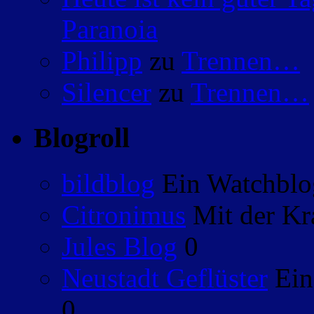
Paranoia
Philipp
zu
Trennen…
Silencer
zu
Trennen…
Blogroll
bildblog
Ein Watchblog
Citronimus
Mit der Kr
Jules Blog
0
Neustadt Geflüster
Ein
0