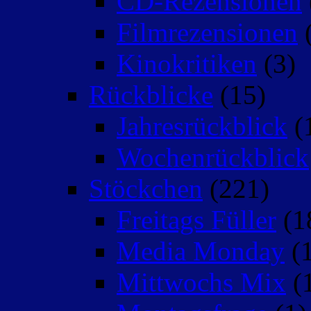
CD-Rezensionen
Filmrezensionen
(
Kinokritiken
(3)
Rückblicke
(15)
Jahresrückblick
(
Wochenrückblick
Stöckchen
(221)
Freitags Füller
(1
Media Monday
(1
Mittwochs Mix
(