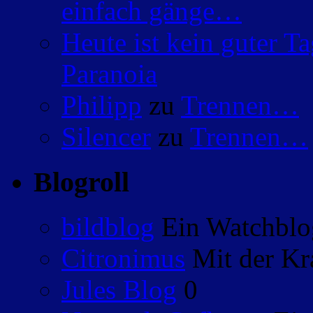
einfach gänge…
Heute ist kein guter 
Paranoia
Philipp
zu
Trennen…
Silencer
zu
Trennen…
Blogroll
bildblog
Ein Watchblog
Citronimus
Mit der Kr
Jules Blog
0