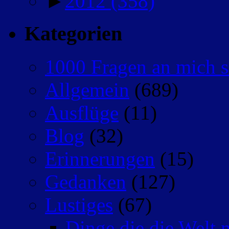
►
2012
(358)
Kategorien
1000 Fragen an mich s
Allgemein
(689)
Ausflüge
(11)
Blog
(32)
Erinnerungen
(15)
Gedanken
(127)
Lustiges
(67)
Dinge die die Welt n