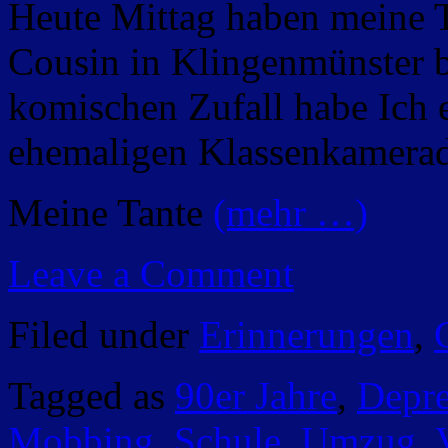
Heute Mittag haben meine 
Cousin in Klingenmünster b
komischen Zufall habe Ich e
ehemaligen Klassenkamerad
Meine Tante
(mehr …)
Leave a Comment
Filed under
Erinnerungen
,
Tagged as
90er Jahre
,
Depre
Mobbing
,
Schule
,
Umzug
,