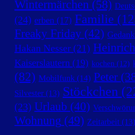
Wintermärchen
(58)
Deuts
Familie
(12
(24)
erben
(17)
Freaky Friday
(42)
Gedank
Heinric
Hakan Nesser
(21)
Kaiserslautern
(19)
kochen
(12)
(82)
Peter
(38
Mobilfunk
(14)
Stöckchen
(2
Silvester
(13)
Urlaub
(40)
(23)
Verschwörun
Wohnung
(49)
Zeitarbeit
(13