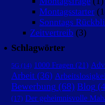
Montagsfrage
(1)
Montagsstarter
(1
Sonntags Rückbli
Zeitvertreib
(3)
Schlagwörter
Adv
1000 Fragen
(21)
5G
(14)
Arbeit
(36)
Arbeitslosigke
Bewerbung
(68)
Blog
(4
Der geheimnisvolle Mah
(17)