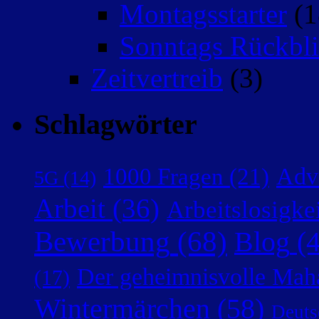
Montagsstarter
(1
Sonntags Rückbli
Zeitvertreib
(3)
Schlagwörter
Adv
1000 Fragen
(21)
5G
(14)
Arbeit
(36)
Arbeitslosigke
Bewerbung
(68)
Blog
(4
Der geheimnisvolle Mah
(17)
Wintermärchen
(58)
Deuts