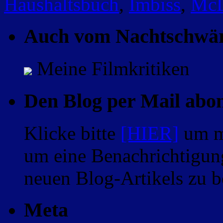
Haushaltsbuch
,
Imbiss
,
McD
Auch vom Nachtschwä
Meine Filmkritiken
Den Blog per Mail abo
Klicke bitte
[HIER]
um m
um eine Benachrichtigung
neuen Blog-Artikels zu
Meta