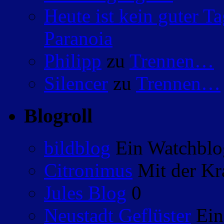
Heute ist kein guter 
Paranoia
Philipp
zu
Trennen…
Silencer
zu
Trennen…
Blogroll
bildblog
Ein Watchblog
Citronimus
Mit der Kr
Jules Blog
0
Neustadt Geflüster
Ein