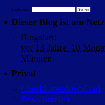
Suchen nach:
Dieser Blog ist am Netz 
Blogstart
:
vor
13 Jahre,
10 Mona
Minuten
Privat
Checklistendownload
Privatbereich