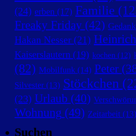
Familie
(12
(24)
erben
(17)
Freaky Friday
(42)
Gedank
Heinric
Hakan Nesser
(21)
Kaiserslautern
(19)
kochen
(12)
(82)
Peter
(38
Mobilfunk
(14)
Stöckchen
(2
Silvester
(13)
Urlaub
(40)
(23)
Verschwörun
Wohnung
(49)
Zeitarbeit
(13
Suchen