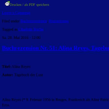
Drucken / als PDF speichern
Leave a Comment
Filed under
Buchrezensionen
,
Rezensionen
Tagged as
Charlotte Roche
Sa. 28. Mai 2016 · 12:00
Buchrezension Nr. 51: Alina Reyes, Tagebu
Titel:
Alina Reyes
Autor:
Tagebuch der Lust
Alina Reyes (* 9. Februar 1956 in Bruges, Frankreich als Aline Patric
Eros.