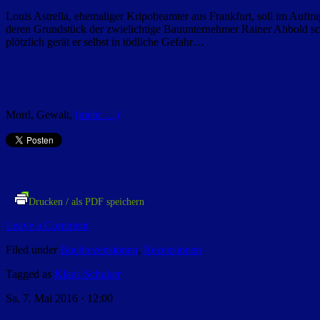
Louis Astrella, ehemaliger Kripobeamter aus Frankfurt, soll im Auft
deren Grundstück der zwielichtige Bauunternehmer Rainer Ahbold scho
plötzlich gerät er selbst in tödliche Gefahr…
Mord, Gewalt,
(mehr …)
Drucken / als PDF speichern
Leave a Comment
Filed under
Buchrezensionen
,
Rezensionen
Tagged as
Klaus Schuker
Sa. 7. Mai 2016 · 12:00