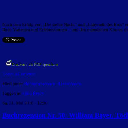
Nach dem Erfolg von „Die siebte Nacht“ und „Labyrinth des Eros“ enth
Ihren Varianten und Erlebnisformen – und den männlichen Körper, di
Drucken / als PDF speichern
Leave a Comment
Filed under
Buchrezensionen
,
Rezensionen
Tagged as
Alina Reyes
Sa. 21. Mai 2016 · 12:00
Buchrezension Nr. 50: William Bayer. Töd