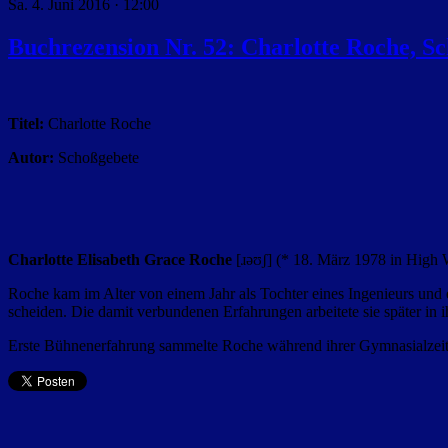
Sa. 4. Juni 2016 · 12:00
Buchrezension Nr. 52: Charlotte Roche, S
Titel:
Charlotte Roche
Autor:
Schoßgebete
Charlotte Elisabeth Grace Roche
[
ɹəʊʃ
] (* 18. März 1978 in High 
Roche kam im Alter von einem Jahr als Tochter eines Ingenieurs und e
scheiden. Die damit verbundenen Erfahrungen arbeitete sie später in
Erste Bühnenerfahrung sammelte Roche während ihrer Gymnasialzei