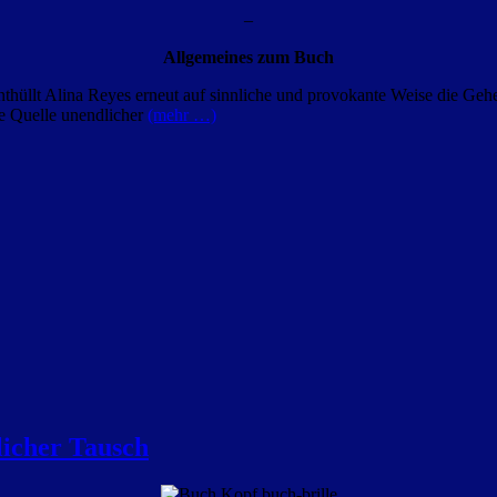
–
Allgemeines zum Buch
üllt Alina Reyes erneut auf sinnliche und provokante Weise die Geheimn
e Quelle unendlicher
(mehr …)
licher Tausch