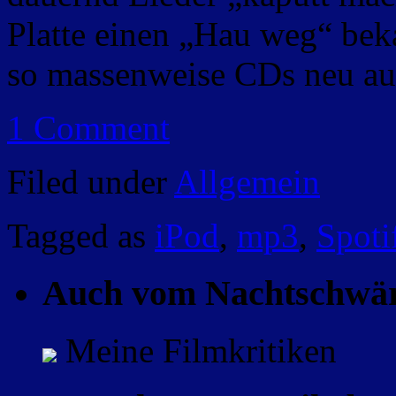
Platte einen „Hau weg“ bek
so massenweise CDs neu auf
1 Comment
Filed under
Allgemein
Tagged as
iPod
,
mp3
,
Spoti
Auch vom Nachtschwä
Meine Filmkritiken