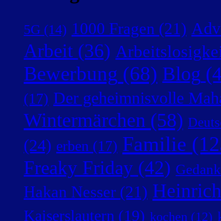
Adv
1000 Fragen
(21)
5G
(14)
Arbeit
(36)
Arbeitslosigke
Bewerbung
(68)
Blog
(4
Der geheimnisvolle Mah
(17)
Wintermärchen
(58)
Deuts
Familie
(12
(24)
erben
(17)
Freaky Friday
(42)
Gedank
Heinric
Hakan Nesser
(21)
Kaiserslautern
(19)
kochen
(12)