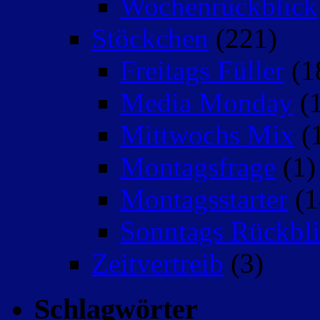
Wochenrückblick
Stöckchen
(221)
Freitags Füller
(1
Media Monday
(1
Mittwochs Mix
(
Montagsfrage
(1)
Montagsstarter
(1
Sonntags Rückbli
Zeitvertreib
(3)
Schlagwörter