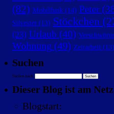
(82)
Peter
(38
Mobilfunk
(14)
Stöckchen
(2
Silvester
(13)
Urlaub
(40)
(23)
Verschwörun
Wohnung
(49)
Zeitarbeit
(13
Suchen
Suchen nach:
Dieser Blog ist am Netz 
Blogstart
: