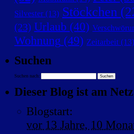
Stöckchen
(2
Silvester
(13)
Urlaub
(40)
(23)
Verschwörun
Wohnung
(49)
Zeitarbeit
(13
Suchen
Suchen nach:
Dieser Blog ist am Netz 
Blogstart
:
vor
13 Jahre,
10 Mona