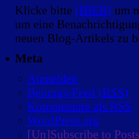
Klicke bitte
[HIER]
um m
um eine Benachrichtigung
neuen Blog-Artikels zu
Meta
Anmelden
Beitrags-Feed (
RSS
)
Kommentare als
RSS
WordPress.org
[Un]Subscribe to Post