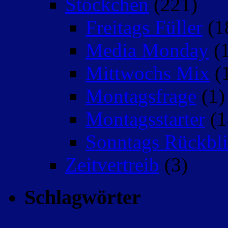
Stöckchen
(221)
Freitags Füller
(1
Media Monday
(1
Mittwochs Mix
(
Montagsfrage
(1)
Montagsstarter
(1
Sonntags Rückbli
Zeitvertreib
(3)
Schlagwörter