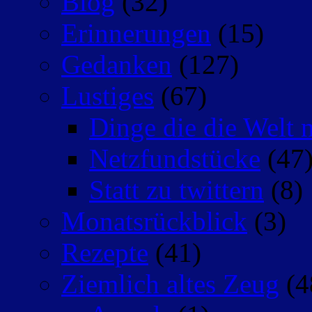
Blog
(32)
Erinnerungen
(15)
Gedanken
(127)
Lustiges
(67)
Dinge die die Welt n
Netzfundstücke
(47
Statt zu twittern
(8)
Monatsrückblick
(3)
Rezepte
(41)
Ziemlich altes Zeug
(4