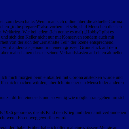
eit zum lesen hatte. Wenn man sich online über die aktuelle Corona-
chen „to be prepared“ also vorbereitet sein, sind Menschen die sich
n Weltkrieg. Wie bei jedem (Ich nenne es mal) „Hobby“ gibt es
 und sich den Keller nicht nur mit Konserven sondern auch mit
rheit von der sich der „ernsthafte Teil“ der Szene entsprechend
ebt, wird anders als jemand mit einem grossen Grundstück auf dem
 aber mal schauen dass er seinen Verbandskasten auf einen aktuellen
enn Ich mich morgen beim einkaufen mit Corona anstecken würde und
r für mich machen würden, aber Ich bin eher ein Mensch der anderen
aus zu dürfen einerseits und so wenig wie möglich rausgehen um sich
Als 1936 geborene, die als Kind den Krieg und den damit verbundenen
t nicht wenn Essen weggeworfen wurde.
erändert habe. Früher habe ich öfter mal eine grössere Menge an