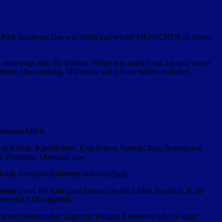
in im Park spazieren. Das war schön mal wieder MENSCHEN zu sehen!
 unterwegs sein. Da schönes Wetter war nutzten wir das und waren
ommene Abwechslung. Mal sehen was Ich die beiden restlichen
 anderem Milch.
es Klösse, Kartoffelbrei, Knäckebrot, Nudeln, Reis, Butterkekse
 Pfirsische, Obstsalat, usw.
ekauft. Genauso Spülmittel und Duschgel.
ekommen war. Ich habe ganz bewusst in den Läden nur das z. B. an
en bei Lidl aufgefüllt.
 leisten können Ihre Lager mit Billigen Konserven (die sie dann