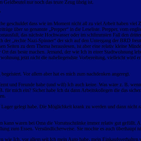
m Geldbeutel nur noch das teure Zeug übrig ist.
?
e geschuldet dass wie im Moment nicht all zu viel Arbeit haben viel Z
iträge über so genannte „Prepper“ in die Leseliste. Prepper, vom englis
omausfall, das nächste Hochwasser oder im schlimmsten Fall den dritte
ch der „rechte Nazi-Spinner“ der sich auf den Untergang der BRD freut
sen Seiten zu dem Thema herauslesen, ist aber eine relativ kleine Minde
vor Ort das beste machen. Jemand, der wie Ich in einer Stadtwohnung l
hnung jetzt nicht die naheliegendste Vorbereitung, vielleicht wird er
begeistert. Vor allem aber hat es mich zum nachdenken angeregt.
ntfernt und Freunde habe (und will) Ich auch keine. Was wäre z. B. w
 für mich ein? Sicher habe Ich da dann Arbeitskollegen die das siche
sen.
 Lager gelegt habe. Die Möglichkeit krank zu werden und dann nicht r
 kann waren bei Oma die Vorratsschränke immer relativ gut gefüllt. 
stellung zum Essen. Verständlicherweise. Sie mochte es auch überhaup
wie Ich, vor allem seit Ich mein Auto habe, mein Einkaufsverhalten v