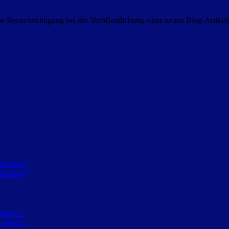
 Benachrichtigung bei der Veröffentlichung eines neuen Blog-Artike
lichung)
lichung)
h gänge…
ch gänge…