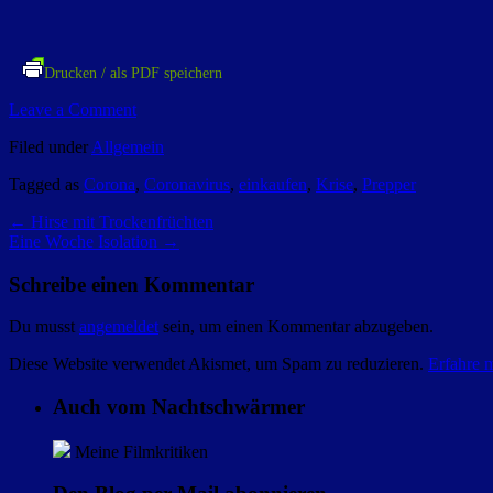
Drucken / als PDF speichern
Leave a Comment
Filed under
Allgemein
Tagged as
Corona
,
Coronavirus
,
einkaufen
,
Krise
,
Prepper
←
Hirse mit Trockenfrüchten
Eine Woche Isolation
→
Schreibe einen Kommentar
Du musst
angemeldet
sein, um einen Kommentar abzugeben.
Diese Website verwendet Akismet, um Spam zu reduzieren.
Erfahre 
Auch vom Nachtschwärmer
Meine Filmkritiken