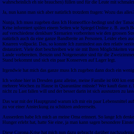
wahrscheinlich eh nie brauchen) füllen und für die Leute mit schmale
Ja, nun kann man sich aber natürlich trotzdem fragen: Wozu das alles
Nunja, Ich muss zugeben dass Ich Homeoffice-bedingt und der Tatsach
Krise informiert spülen einem Seiten wie Spiegel Online z. B. auch Be
auf verschiedene denkbare Szenarien vorbereiten wie den grossen Str
natürlich auch da eine ganze Bandbreite an Personen. Leider eben au
Knarren vollpackt. Das, so konnte Ich zumindest aus den relativ seriö
distanziert. Viele dort beschreiben wie sie mit Ihren Möglichkeiten 
Lande vorbereiten. Benzin und Notgenerator sind für die Zweizimmerwo
Stand bekommt und sich ein paar Konserven auf Lager legt.
Irgendwie hat mich das ganze muss Ich zugeben dann doch ein wenig 
Ich wohne hier in Dresden ganz alleine, meine Familie ist 600 km e
mehrere Wochen zu Hause in Quarantäne müsste? Wer kauft dann z. B.
nicht zu Last fallen will und der besser darin ist sich ausnutzen zu las
Das war mit der Hauptgrund warum ich mir ein paar Lebensmittel auf
zu vor einer Ansteckung zu schützen andererseits.
Ausserdem habe Ich mich an meine Oma erinnert. So lange Ich denken
Hunger erlebt hat, hatte Sie eine, ja man kann sagen besondere Ein
Diese Corona-Krise hat mich nun dazu gebracht darüber nachzudenken 