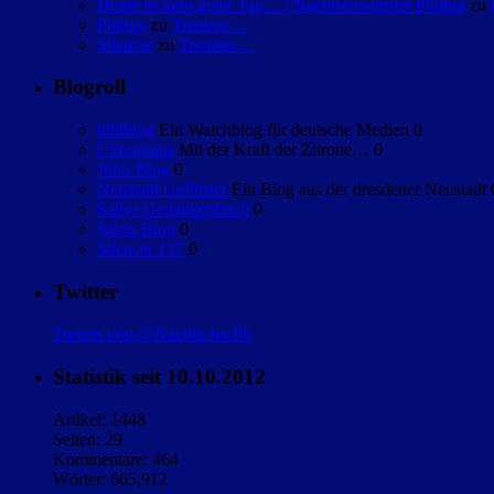
Heute ist kein guter Tag… | Nachtschwärmer Philipp
zu
Philipp
zu
Trennen…
Silencer
zu
Trennen…
Blogroll
bildblog
Ein Watchblog für deutsche Medien 0
Citronimus
Mit der Kraft der Zitrone… 0
Jules Blog
0
Neustadt Geflüster
Ein Blog aus der dresdener Neustadt 
Sallys Gedankenbuch
0
Sashs Blog
0
Silencer 137
0
Twitter
Tweets von @NachtschwPh
Statistik seit 10.10.2012
Artikel: 1448
Seiten: 29
Kommentare: 464
Wörter: 665,912