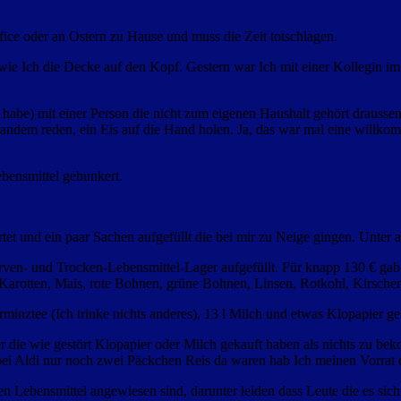
fice oder an Ostern zu Hause und muss die Zeit totschlagen.
hen wie Ich die Decke auf den Kopf. Gestern war Ich mit einer Kolleg
n habe) mit einer Person die nicht zum eigenen Haushalt gehört
draussen
emandem reden, ein Eis auf die Hand holen. Ja, das war mal eine willk
ebensmittel gebunkert.
rtet und ein paar Sachen aufgefüllt die bei mir zu Neige gingen. Unter
erven- und Trocken-Lebensmittel-Lager aufgefüllt. Für knapp 130 € gab 
Karotten, Mais, rote Bohnen, grüne Bohnen, Linsen, Rotkohl, Kirschen,
rminztee (Ich trinke nichts anderes), 13 l Milch und etwas Klopapier g
er die wie gestört Klopapier oder Milch gekauft haben als nichts zu b
 Aldi nur noch zwei Päckchen Reis da waren hab Ich meinen Vorrat eb
en Lebensmittel angewiesen sind, darunter leiden dass Leute die es sich