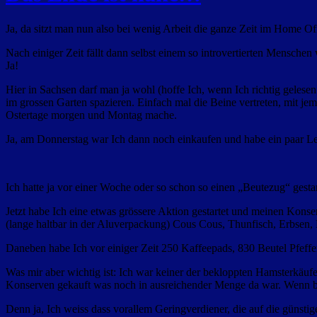
Ja, da sitzt man nun also bei wenig Arbeit die ganze Zeit im Home Of
Nach einiger Zeit fällt dann selbst einem so introvertierten Mensc
Ja!
Hier in Sachsen darf man ja wohl (hoffe Ich, wenn Ich richtig gelese
im grossen Garten spazieren. Einfach mal die Beine vertreten, mit j
Ostertage morgen und Montag mache.
Ja, am Donnerstag war Ich dann noch einkaufen und habe ein paar L
Ich hatte ja vor einer Woche oder so schon so einen „Beutezug“ gesta
Jetzt habe Ich eine etwas grössere Aktion gestartet und meinen Kons
(lange haltbar in der Aluverpackung) Cous Cous, Thunfisch, Erbsen, 
Daneben habe Ich vor einiger Zeit 250 Kaffeepads, 830 Beutel Pfeffe
Was mir aber wichtig ist: Ich war keiner der bekloppten Hamsterkäuf
Konserven gekauft was noch in ausreichender Menge da war. Wenn bei
Denn ja, Ich weiss dass vorallem Geringverdiener, die auf die günstig