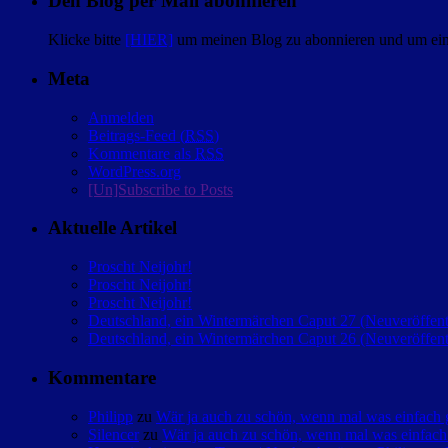
Den Blog per Mail abonnieren
Klicke bitte
[HIER]
um meinen Blog zu abonnieren und um eine
Meta
Anmelden
Beitrags-Feed (
RSS
)
Kommentare als
RSS
WordPress.org
[Un]Subscribe to Posts
Aktuelle Artikel
Proscht Neijohr!
Proscht Neijohr!
Proscht Neijohr!
Deutschland, ein Wintermärchen Caput 27 (Neuveröffent
Deutschland, ein Wintermärchen Caput 26 (Neuveröffent
Kommentare
Philipp
zu
Wär ja auch zu schön, wenn mal was einfac
Silencer
zu
Wär ja auch zu schön, wenn mal was einfa