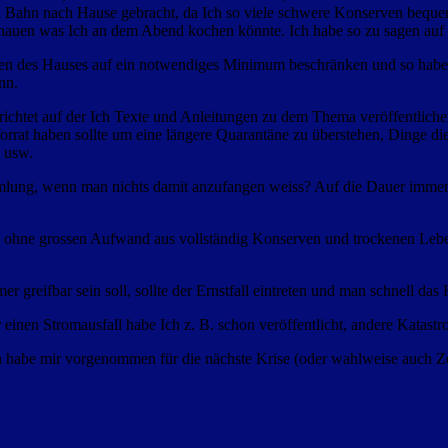
 Bahn nach Hause gebracht, da Ich so viele schwere Konserven bequem 
hauen was Ich an dem Abend kochen könnte. Ich habe so zu sagen auf e
en des Hauses auf ein notwendiges Minimum beschränken und so habe I
ann.
ichtet auf der Ich Texte und Anleitungen zu dem Thema veröffentlichen
rat haben sollte um eine längere Quarantäne zu überstehen, Dinge die
s usw.
lung, wenn man nichts damit anzufangen weiss? Auf die Dauer immer 
 ohne grossen Aufwand aus vollständig Konserven und trockenen Lebens
 greifbar sein soll, sollte der Ernstfall eintreten und man schnell da
 einen Stromausfall habe Ich z. B. schon veröffentlicht, andere Katastr
habe mir vorgenommen für die nächste Krise (oder wahlweise auch Zo