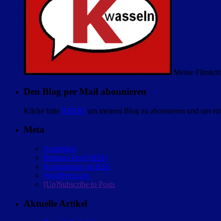
Meine Filmkrit
Den Blog per Mail abonnieren
Klicke bitte
[HIER]
um meinen Blog zu abonnieren und um eine
Meta
Anmelden
Beitrags-Feed (
RSS
)
Kommentare als
RSS
WordPress.org
[Un]Subscribe to Posts
Aktuelle Artikel