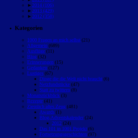
►
2014
(106)
►
2013
(429)
►
2012
(358)
Kategorien
1000 Fragen an mich selbst
(21)
Allgemein
(689)
Ausflüge
(11)
Blog
(32)
Erinnerungen
(15)
Gedanken
(127)
Lustiges
(67)
Dinge die die Welt nicht braucht
(6)
Netzfundstücke
(47)
Statt zu twittern
(8)
Monatsrückblick
(3)
Rezepte
(41)
Ziemlich altes Zeug
(481)
Awards
(1)
Blog-Adventskalender
(24)
2012
(24)
Das 101 in 1001 Projekt
(6)
Fortsetzungsgeschichten
(97)