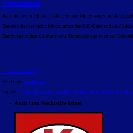
Unpraktisch
Jedes mal wenn Ich in der Küche meiner Mutter was zu tun habe, gibt 
Das erste ist dass meine Mutter immer das Grill-Gitter und die A
Das zweite ist dass Sie immer eine Tischdecke und so einen “Deko
Leave a Comment
Filed under
Gedanken
Tagged as
Bett
,
Dekoration
,
Esstisch
,
Familie
,
Herd
,
Küche
,
Küchent
Auch vom Nachtschwärmer