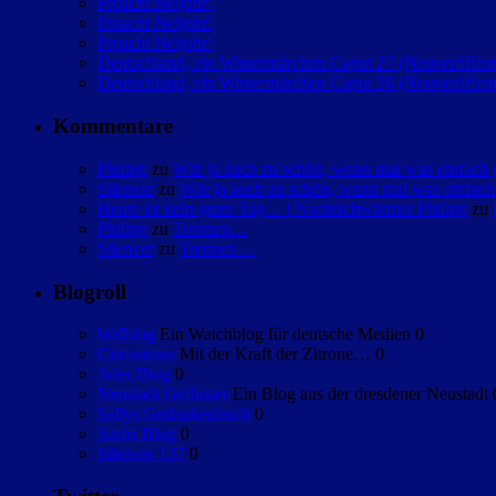
Proscht Neijohr!
Proscht Neijohr!
Proscht Neijohr!
Deutschland, ein Wintermärchen Caput 27 (Neuveröffent
Deutschland, ein Wintermärchen Caput 26 (Neuveröffent
Kommentare
Philipp
zu
Wär ja auch zu schön, wenn mal was einfac
Silencer
zu
Wär ja auch zu schön, wenn mal was einfa
Heute ist kein guter Tag… | Nachtschwärmer Philipp
zu
Philipp
zu
Trennen…
Silencer
zu
Trennen…
Blogroll
bildblog
Ein Watchblog für deutsche Medien 0
Citronimus
Mit der Kraft der Zitrone… 0
Jules Blog
0
Neustadt Geflüster
Ein Blog aus der dresdener Neustadt 
Sallys Gedankenbuch
0
Sashs Blog
0
Silencer 137
0