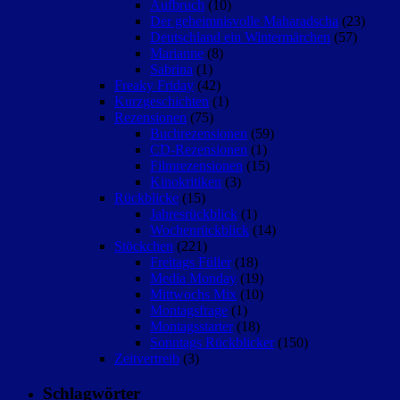
Aufbruch
(10)
Der geheimnisvolle Maharadscha
(23)
Deutschland ein Wintermärchen
(57)
Marianne
(8)
Sabrina
(1)
Freaky Friday
(42)
Kurzgeschichten
(1)
Rezensionen
(75)
Buchrezensionen
(59)
CD-Rezensionen
(1)
Filmrezensionen
(15)
Kinokritiken
(3)
Rückblicke
(15)
Jahresrückblick
(1)
Wochenrückblick
(14)
Stöckchen
(221)
Freitags Füller
(18)
Media Monday
(19)
Mittwochs Mix
(10)
Montagsfrage
(1)
Montagsstarter
(18)
Sonntags Rückblicker
(150)
Zeitvertreib
(3)
Schlagwörter