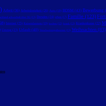
)
Bewerbung
(
BDSM
(43)
Arbeit
(36)
Arbeitslosigkeit
(26)
Auto
(19)
Familie
(123)
Fort
Dresden
(24)
erben
(17)
schland schwurbelt über 5G
(13)
M
58)
Internet
(25)
Krankenkasse
(22)
Kaiserslautern
(19)
krank
(13)
kochen
(12)
)
Weihnachten
(83)
Urlaub
(40)
Umzug
(23)
Verschwörungstheorien
(13)
uten