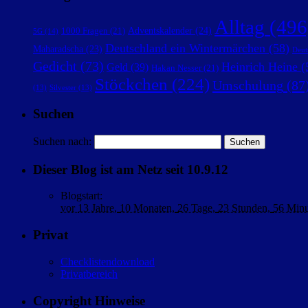
Alltag
(496
Adventskalender
(24)
1000 Fragen
(21)
5G
(14)
Deutschland ein Wintermärchen
(58)
Maharadscha
(23)
Deut
Gedicht
(73)
Heinrich Heine
(
Geld
(39)
Hakan Nesser
(21)
Stöckchen
(224)
Umschulung
(87
(13)
Silvester
(13)
Suchen
Suchen nach:
Dieser Blog ist am Netz seit 10.9.12
Blogstart
:
vor
13 Jahre,
10 Monaten,
26 Tage,
23 Stunden,
56 Min
Privat
Checklistendownload
Privatbereich
Copyright Hinweise