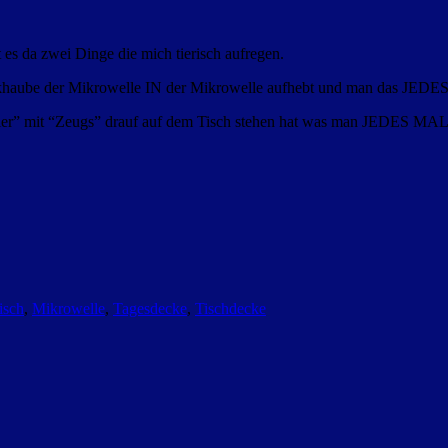
es da zwei Dinge die mich tierisch aufregen.
bdeckhaube der Mikrowelle IN der Mikrowelle aufhebt und man das JE
teller” mit “Zeugs” drauf auf dem Tisch stehen hat was man JEDES M
isch
,
Mikrowelle
,
Tagesdecke
,
Tischdecke