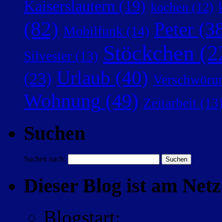
Kaiserslautern
(19)
kochen
(12)
(82)
Peter
(38
Mobilfunk
(14)
Stöckchen
(2
Silvester
(13)
Urlaub
(40)
(23)
Verschwörun
Wohnung
(49)
Zeitarbeit
(13
Suchen
Suchen nach:
Dieser Blog ist am Netz 
Blogstart
: