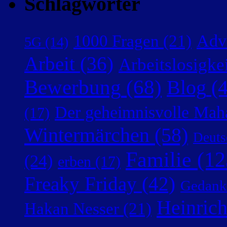
Schlagwörter
Adv
1000 Fragen
(21)
5G
(14)
Arbeit
(36)
Arbeitslosigke
Bewerbung
(68)
Blog
(4
Der geheimnisvolle Mah
(17)
Wintermärchen
(58)
Deuts
Familie
(12
(24)
erben
(17)
Freaky Friday
(42)
Gedank
Heinric
Hakan Nesser
(21)