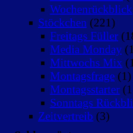
Wochenrückblick
Stöckchen
(221)
Freitags Füller
(1
Media Monday
(1
Mittwochs Mix
(
Montagsfrage
(1)
Montagsstarter
(1
Sonntags Rückbli
Zeitvertreib
(3)