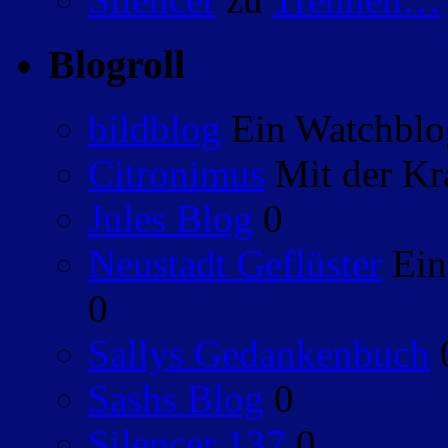
Blogroll
bildblog
Ein Watchblog
Citronimus
Mit der Kr
Jules Blog
0
Neustadt Geflüster
Ein
0
Sallys Gedankenbuch
Sashs Blog
0
Silencer 137
0