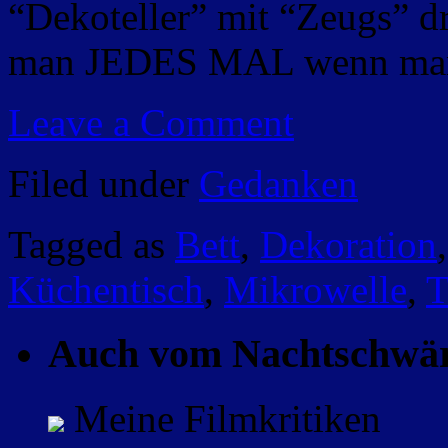
“Dekoteller” mit “Zeugs” d
man JEDES MAL wenn man
Leave a Comment
Filed under
Gedanken
Tagged as
Bett
,
Dekoration
Küchentisch
,
Mikrowelle
,
T
Auch vom Nachtschwä
Meine Filmkritiken