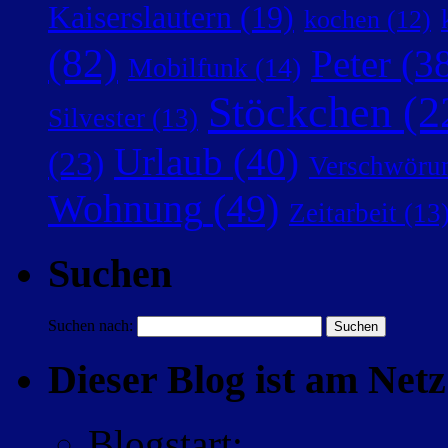
Kaiserslautern
(19)
kochen
(12)
(82)
Peter
(38
Mobilfunk
(14)
Stöckchen
(2
Silvester
(13)
Urlaub
(40)
(23)
Verschwörun
Wohnung
(49)
Zeitarbeit
(13
Suchen
Suchen nach:
Dieser Blog ist am Netz 
Blogstart
: