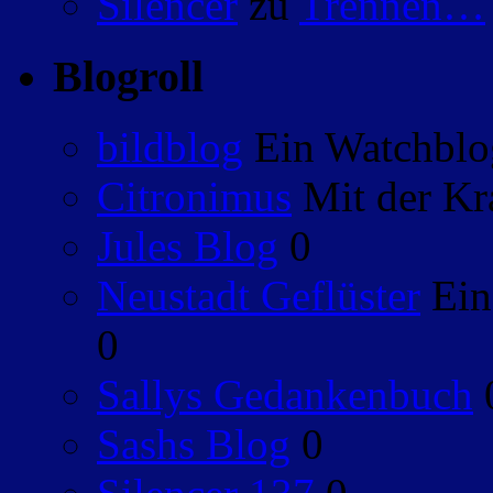
Silencer
zu
Trennen…
Blogroll
bildblog
Ein Watchblog
Citronimus
Mit der Kr
Jules Blog
0
Neustadt Geflüster
Ein
0
Sallys Gedankenbuch
Sashs Blog
0