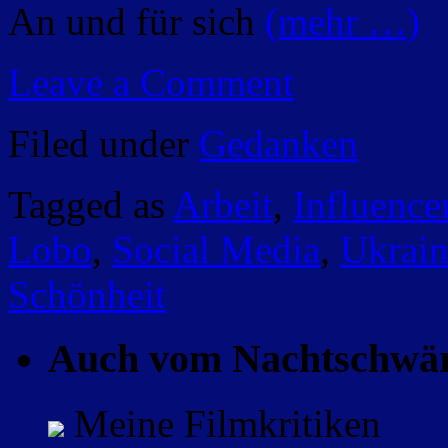
An und für sich
(mehr …)
Leave a Comment
Filed under
Gedanken
Tagged as
Arbeit
,
Influence
Lobo
,
Social Media
,
Ukrain
Schönheit
Auch vom Nachtschwä
Meine Filmkritiken