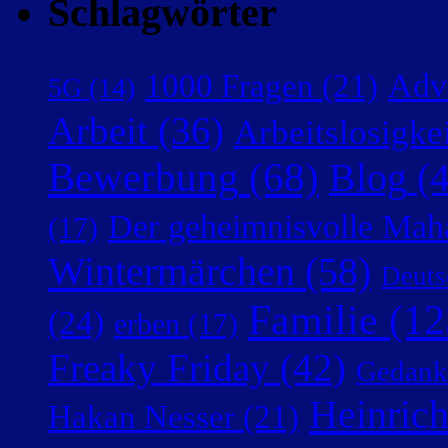
Schlagwörter
Adv
1000 Fragen
(21)
5G
(14)
Arbeit
(36)
Arbeitslosigke
Bewerbung
(68)
Blog
(4
Der geheimnisvolle Mah
(17)
Wintermärchen
(58)
Deuts
Familie
(12
(24)
erben
(17)
Freaky Friday
(42)
Gedank
Heinric
Hakan Nesser
(21)