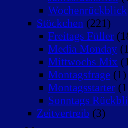
Wochenrückblick
Stöckchen
(221)
Freitags Füller
(1
Media Monday
(1
Mittwochs Mix
(
Montagsfrage
(1)
Montagsstarter
(1
Sonntags Rückbli
Zeitvertreib
(3)