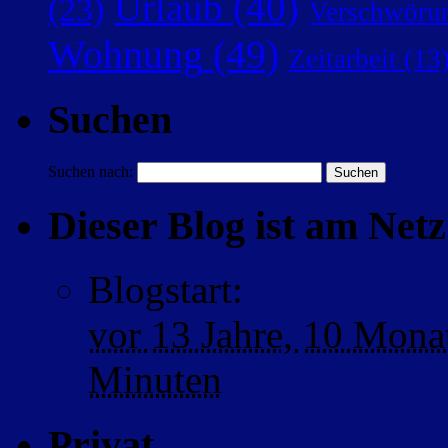
Urlaub
(40)
(23)
Verschwörun
Wohnung
(49)
Zeitarbeit
(13
Suchen
Suchen nach:
Dieser Blog ist am Netz 
Blogstart
:
vor
13 Jahre,
10 Mona
Minuten
Privat