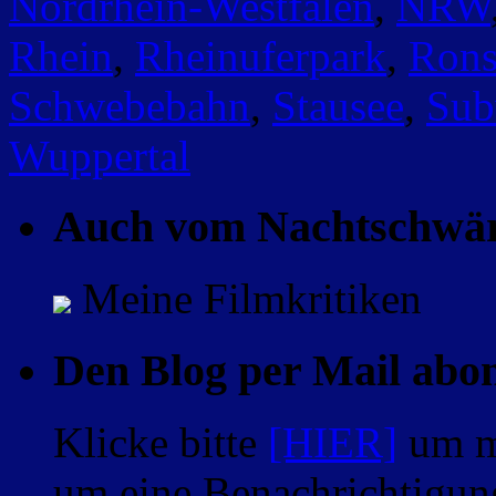
Nordrhein-Westfalen
,
NRW
Rhein
,
Rheinuferpark
,
Rons
Schwebebahn
,
Stausee
,
Sub
Wuppertal
Auch vom Nachtschwä
Meine Filmkritiken
Den Blog per Mail abo
Klicke bitte
[HIER]
um m
um eine Benachrichtigung