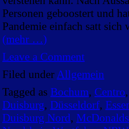
verstehen kann. Nach Aussag
Personen geboostert und ha
Pandemie einfach satt sich 
(mehr …)
Leave a Comment
Filed under
Allgemein
Tagged as
Bochum
,
Centro
Duisburg
,
Düsseldorf
,
Esse
Duisburg Nord
,
McDonalds