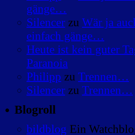
gänge…
Silencer
zu
Wär ja auc
einfach gänge…
Heute ist kein guter 
Paranoia
Philipp
zu
Trennen…
Silencer
zu
Trennen…
Blogroll
bildblog
Ein Watchblog