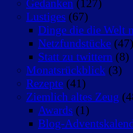
Gedanken
(127)
Lustiges
(67)
Dinge die die Welt n
Netzfundstücke
(47
Statt zu twittern
(8)
Monatsrückblick
(3)
Rezepte
(41)
Ziemlich altes Zeug
(4
Awards
(1)
Blog-Adventskalen