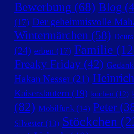
Bewerbung
(68)
Blog
(4
Der geheimnisvolle Mah
(17)
Wintermärchen
(58)
Deuts
Familie
(12
(24)
erben
(17)
Freaky Friday
(42)
Gedank
Heinric
Hakan Nesser
(21)
Kaiserslautern
(19)
kochen
(12)
(82)
Peter
(38
Mobilfunk
(14)
Stöckchen
(2
Silvester
(13)