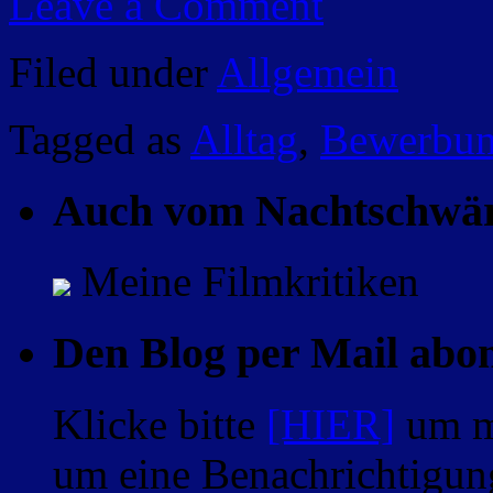
Leave a Comment
Filed under
Allgemein
Tagged as
Alltag
,
Bewerbu
Auch vom Nachtschwä
Meine Filmkritiken
Den Blog per Mail abo
Klicke bitte
[HIER]
um m
um eine Benachrichtigung