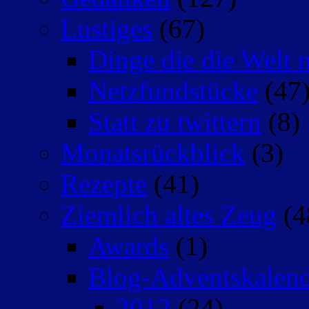
Lustiges
(67)
Dinge die die Welt n
Netzfundstücke
(47
Statt zu twittern
(8)
Monatsrückblick
(3)
Rezepte
(41)
Ziemlich altes Zeug
(4
Awards
(1)
Blog-Adventskalen
2012
(24)