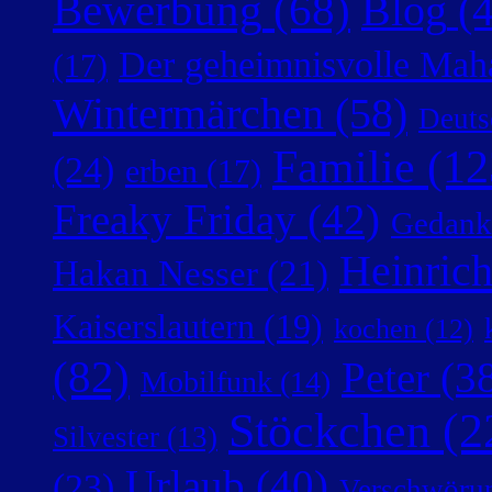
Bewerbung
(68)
Blog
(4
Der geheimnisvolle Mah
(17)
Wintermärchen
(58)
Deuts
Familie
(12
(24)
erben
(17)
Freaky Friday
(42)
Gedank
Heinric
Hakan Nesser
(21)
Kaiserslautern
(19)
kochen
(12)
(82)
Peter
(38
Mobilfunk
(14)
Stöckchen
(2
Silvester
(13)
Urlaub
(40)
(23)
Verschwörun