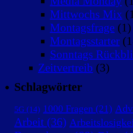
Media Monday
(1
Mittwochs Mix
(
Montagsfrage
(1)
Montagsstarter
(1
Sonntags Rückbli
Zeitvertreib
(3)
Schlagwörter
Adv
1000 Fragen
(21)
5G
(14)
Arbeit
(36)
Arbeitslosigke