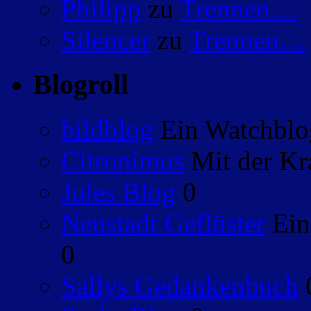
Philipp
zu
Trennen…
Silencer
zu
Trennen…
Blogroll
bildblog
Ein Watchblog
Citronimus
Mit der Kr
Jules Blog
0
Neustadt Geflüster
Ein
0
Sallys Gedankenbuch