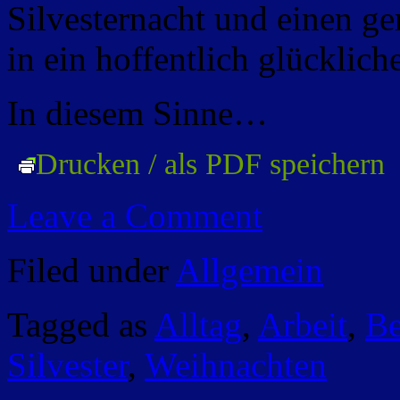
Silvesternacht und einen ge
in ein hoffentlich glücklich
In diesem Sinne…
Drucken / als PDF speichern
Leave a Comment
Filed under
Allgemein
Tagged as
Alltag
,
Arbeit
,
B
Silvester
,
Weihnachten