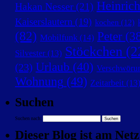
Heinric
Hakan Nesser
(21)
Kaiserslautern
(19)
kochen
(12)
(82)
Peter
(38
Mobilfunk
(14)
Stöckchen
(2
Silvester
(13)
Urlaub
(40)
(23)
Verschwörun
Wohnung
(49)
Zeitarbeit
(13
Suchen
Suchen nach:
Dieser Blog ist am Netz 