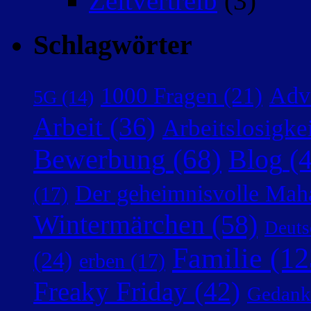
Zeitvertreib
(3)
Schlagwörter
Adv
1000 Fragen
(21)
5G
(14)
Arbeit
(36)
Arbeitslosigke
Bewerbung
(68)
Blog
(4
Der geheimnisvolle Mah
(17)
Wintermärchen
(58)
Deuts
Familie
(12
(24)
erben
(17)
Freaky Friday
(42)
Gedank