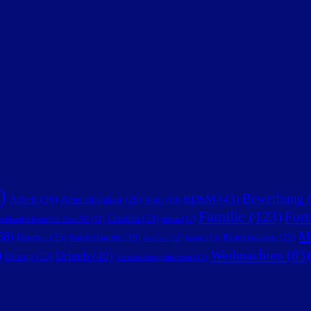
)
Bewerbung
(
BDSM
(43)
Arbeit
(36)
Arbeitslosigkeit
(26)
Auto
(19)
Familie
(123)
Fort
Dresden
(24)
erben
(17)
schland schwurbelt über 5G
(13)
M
58)
Internet
(25)
Krankenkasse
(22)
Kaiserslautern
(19)
krank
(13)
kochen
(12)
)
Weihnachten
(83)
Urlaub
(40)
Umzug
(23)
Verschwörungstheorien
(13)