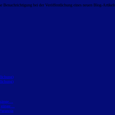
 Benachrichtigung bei der Veröffentlichung eines neuen Blog-Artike
lichung)
lichung)
h gänge…
ch gänge…
Paranoia