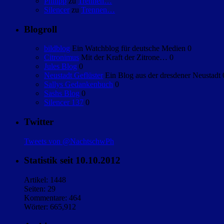
Philipp
zu
Trennen…
Silencer
zu
Trennen…
Blogroll
bildblog
Ein Watchblog für deutsche Medien 0
Citronimus
Mit der Kraft der Zitrone… 0
Jules Blog
0
Neustadt Geflüster
Ein Blog aus der dresdener Neustadt 
Sallys Gedankenbuch
0
Sashs Blog
0
Silencer 137
0
Twitter
Tweets von @NachtschwPh
Statistik seit 10.10.2012
Artikel: 1448
Seiten: 29
Kommentare: 464
Wörter: 665,912