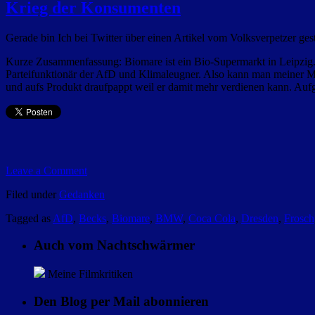
Krieg der Konsumenten
Gerade bin Ich bei Twitter über einen Artikel vom Volksverpetzer gest
Kurze Zusammenfassung: Biomare ist ein Bio-Supermarkt in Leipzig.
Parteifunktionär der AfD und Klimaleugner. Also kann man meiner Me
und aufs Produkt draufpappt weil er damit mehr verdienen kann. Auf
Leave a Comment
Filed under
Gedanken
Tagged as
AfD
,
Becks
,
Biomare
,
BMW
,
Coca Cola
,
Dresden
,
Frosch
Auch vom Nachtschwärmer
Meine Filmkritiken
Den Blog per Mail abonnieren