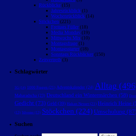
Rückblicke
(15)
Jahresrückblick
(1)
Wochenrückblick
(14)
Stöckchen
(221)
Freitags Füller
(18)
Media Monday
(19)
Mittwochs Mix
(10)
Montagsfrage
(1)
Montagsstarter
(18)
Sonntags Rückblicker
(150)
Zeitvertreib
(3)
Schlagwörter
Alltag
(496
Adventskalender
(24)
1000 Fragen
(21)
5G
(14)
Deutschland ein Wintermärchen
(58)
Maharadscha
(23)
Deut
Gedicht
(73)
Heinrich Heine
(
Geld
(39)
Hakan Nesser
(21)
Stöckchen
(224)
Umschulung
(87
(13)
Silvester
(13)
Suchen