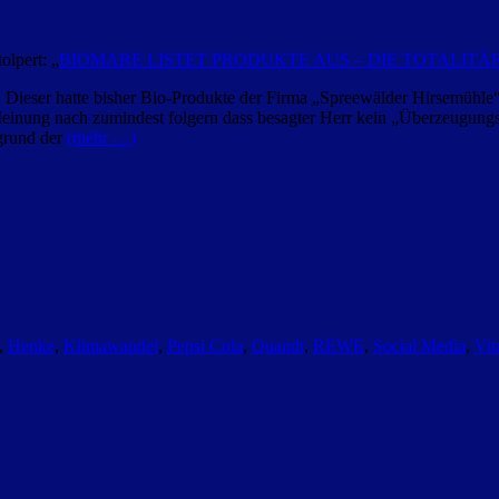
olpert: „
BIOMARE LISTET PRODUKTE AUS – DIE TOTALIT
 Dieser hatte bisher Bio-Produkte der Firma „Spreewälder Hirsemühle
inung nach zumindest folgern dass besagter Herr kein „Überzeugungs-B
grund der
(mehr …)
,
Henke
,
Klimawandel
,
Pepsi Cola
,
Quandt
,
REWE
,
Social Media
,
Vit