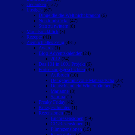
Gedanken
(127)
Lustiges
(67)
Dinge die die Welt nicht braucht
(6)
Netzfundstücke
(47)
Statt zu twittern
(8)
Monatsrückblick
(3)
Rezepte
(41)
Ziemlich altes Zeug
(481)
Awards
(1)
Blog-Adventskalender
(24)
2012
(24)
Das 101 in 1001 Projekt
(6)
Fortsetzungsgeschichten
(97)
Aufbruch
(10)
Der geheimnisvolle Maharadscha
(23)
Deutschland ein Wintermärchen
(57)
Marianne
(8)
Sabrina
(1)
Freaky Friday
(42)
Kurzgeschichten
(1)
Rezensionen
(75)
Buchrezensionen
(59)
CD-Rezensionen
(1)
Filmrezensionen
(15)
Kinokritiken
(3)