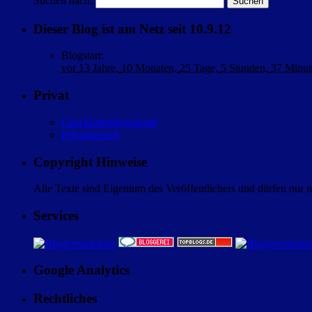
Suchen nach:
Dieser Blog ist am Netz seit 10.9.12
Blogstart
:
vor
13 Jahre,
10 Monaten,
25 Tage,
5 Stunden,
37 Minut
Privat
Checklistendownload
Privatbereich
Copyright Hinweise
Alle Texte sind Eigentum des Veröffentlichers und dürfen nur 
Services
Google Analytics
Rechtliches