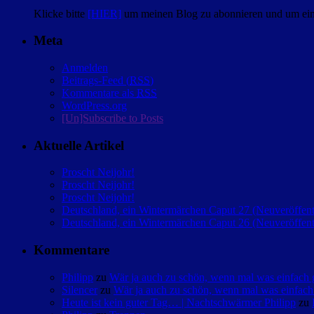
Klicke bitte
[HIER]
um meinen Blog zu abonnieren und um eine
Meta
Anmelden
Beitrags-Feed (
RSS
)
Kommentare als
RSS
WordPress.org
[Un]Subscribe to Posts
Aktuelle Artikel
Proscht Neijohr!
Proscht Neijohr!
Proscht Neijohr!
Deutschland, ein Wintermärchen Caput 27 (Neuveröffent
Deutschland, ein Wintermärchen Caput 26 (Neuveröffent
Kommentare
Philipp
zu
Wär ja auch zu schön, wenn mal was einfac
Silencer
zu
Wär ja auch zu schön, wenn mal was einfa
Heute ist kein guter Tag… | Nachtschwärmer Philipp
zu