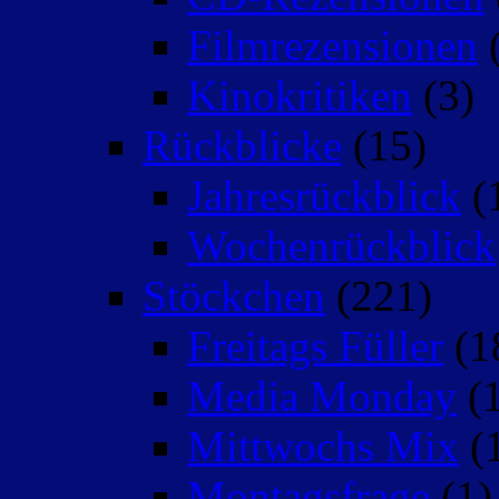
Filmrezensionen
(
Kinokritiken
(3)
Rückblicke
(15)
Jahresrückblick
(
Wochenrückblick
Stöckchen
(221)
Freitags Füller
(1
Media Monday
(1
Mittwochs Mix
(
Montagsfrage
(1)