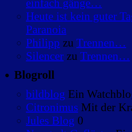
einfach gänge…
Heute ist kein guter 
Paranoia
Philipp
zu
Trennen…
Silencer
zu
Trennen…
Blogroll
bildblog
Ein Watchblog
Citronimus
Mit der Kr
Jules Blog
0