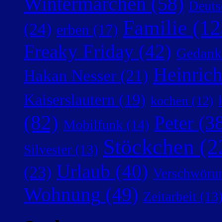
Wintermärchen
(58)
Deuts
Familie
(12
(24)
erben
(17)
Freaky Friday
(42)
Gedank
Heinric
Hakan Nesser
(21)
Kaiserslautern
(19)
kochen
(12)
(82)
Peter
(38
Mobilfunk
(14)
Stöckchen
(2
Silvester
(13)
Urlaub
(40)
(23)
Verschwörun
Wohnung
(49)
Zeitarbeit
(13