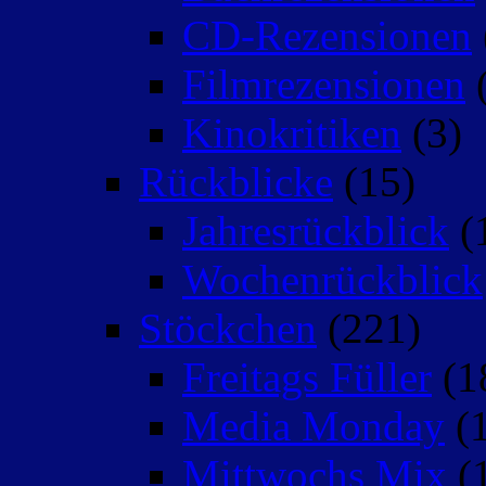
CD-Rezensionen
Filmrezensionen
(
Kinokritiken
(3)
Rückblicke
(15)
Jahresrückblick
(
Wochenrückblick
Stöckchen
(221)
Freitags Füller
(1
Media Monday
(1
Mittwochs Mix
(