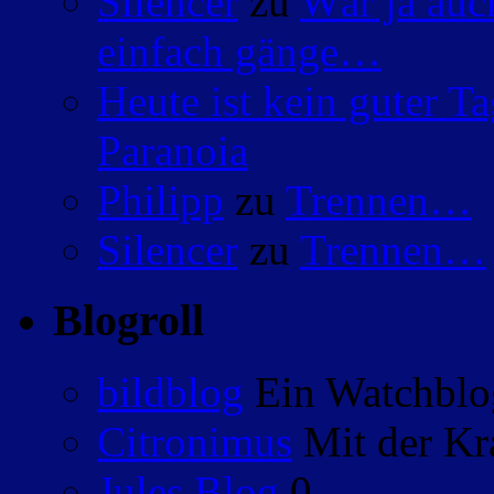
Silencer
zu
Wär ja auc
einfach gänge…
Heute ist kein guter 
Paranoia
Philipp
zu
Trennen…
Silencer
zu
Trennen…
Blogroll
bildblog
Ein Watchblog
Citronimus
Mit der Kr
Jules Blog
0