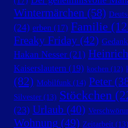
(17)
Wintermärchen
(58)
Deuts
Familie
(12
(24)
erben
(17)
Freaky Friday
(42)
Gedank
Heinric
Hakan Nesser
(21)
Kaiserslautern
(19)
kochen
(12)
(82)
Peter
(38
Mobilfunk
(14)
Stöckchen
(2
Silvester
(13)
Urlaub
(40)
(23)
Verschwörun
Wohnung
(49)
Zeitarbeit
(13