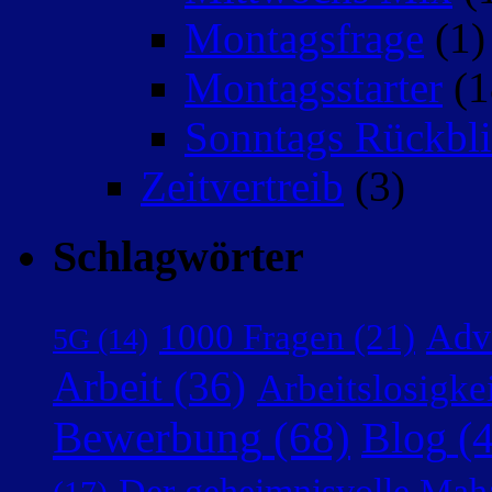
Montagsfrage
(1)
Montagsstarter
(1
Sonntags Rückbli
Zeitvertreib
(3)
Schlagwörter
Adv
1000 Fragen
(21)
5G
(14)
Arbeit
(36)
Arbeitslosigke
Bewerbung
(68)
Blog
(4
Der geheimnisvolle Mah