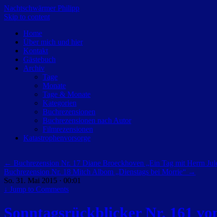
Nachtschwärmer Philipp
Skip to content
Home
Über mich und hier
Kontakt
Gästebuch
Archiv
Tage
Monate
Tage & Monate
Kategorien
Buchrezensionen
Buchrezensionen nach Autor
Filmrezensionen
Katastrophenvorsorge
←
Buchrezension Nr. 17 Diane Broeckhoven „Ein Tag mit Herrn Jul
Buchrezension Nr. 18 Mitch Albom „Dienstags bei Morrie“
→
So. 31. Mai 2015 · 00:01
↓
Jump to Comments
Sonntagsrückblicker Nr. 161 vo