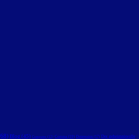
68)
Blog
(45)
Der geheimnisvolle
Corona
(19)
Depression
(17)
Computer
(12)