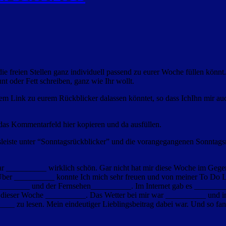
ie freien Stellen ganz individuell passend zu eurer Woche füllen könnt.
t oder Fett schreiben, ganz wie Ihr wollt.
nem
Link zu eurem Rückblicker dalassen könntet, so dass IchIhn
mir auc
as Kommentarfeld hier kopieren und da ausfüllen.
sleiste unter “Sonntagsrückblicker” und die vorangegangenen Sonntagsrü
 __________ wirklich schön. Gar nicht hat mir diese Woche im Gegen
er __________ konnte Ich mich sehr freuen und von meiner To Do Li
_____ und der Fernsehen__________. Im Internet gab es _________
dieser Woche __________. Das Wetter bei mir war __________ und in 
 zu lesen. Mein eindeutiger Lieblingsbeitrag dabei war. Und so fand