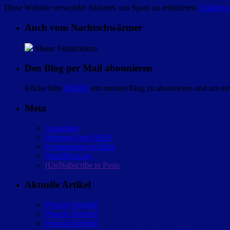
Diese Website verwendet Akismet, um Spam zu reduzieren.
Erfahre 
Auch vom Nachtschwärmer
Meine Filmkritiken
Den Blog per Mail abonnieren
Klicke bitte
[HIER]
um meinen Blog zu abonnieren und um eine
Meta
Anmelden
Beitrags-Feed (
RSS
)
Kommentare als
RSS
WordPress.org
[Un]Subscribe to Posts
Aktuelle Artikel
Proscht Neijohr!
Proscht Neijohr!
Proscht Neijohr!