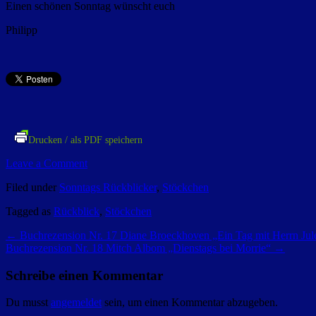
Einen schönen Sonntag wünscht euch
Philipp
Drucken / als PDF speichern
Leave a Comment
Filed under
Sonntags Rückblicker
,
Stöckchen
Tagged as
Rückblick
,
Stöckchen
←
Buchrezension Nr. 17 Diane Broeckhoven „Ein Tag mit Herrn Jul
Buchrezension Nr. 18 Mitch Albom „Dienstags bei Morrie“
→
Schreibe einen Kommentar
Du musst
angemeldet
sein, um einen Kommentar abzugeben.