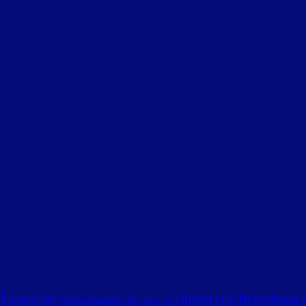
)
Bewerbung
(
BDSM
(43)
Arbeit
(36)
Arbeitslosigkeit
(26)
Auto
(19)