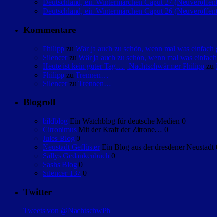
Deutschland, ein Wintermärchen Caput 27 (Neuveröffent
Deutschland, ein Wintermärchen Caput 26 (Neuveröffent
Kommentare
Philipp
zu
Wär ja auch zu schön, wenn mal was einfac
Silencer
zu
Wär ja auch zu schön, wenn mal was einfa
Heute ist kein guter Tag… | Nachtschwärmer Philipp
zu
Philipp
zu
Trennen…
Silencer
zu
Trennen…
Blogroll
bildblog
Ein Watchblog für deutsche Medien 0
Citronimus
Mit der Kraft der Zitrone… 0
Jules Blog
0
Neustadt Geflüster
Ein Blog aus der dresdener Neustadt 
Sallys Gedankenbuch
0
Sashs Blog
0
Silencer 137
0
Twitter
Tweets von @NachtschwPh