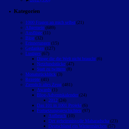
Kategorien
1000 Fragen an mich selbst
(21)
Allgemein
(689)
Ausflüge
(11)
Blog
(32)
Erinnerungen
(15)
Gedanken
(127)
Lustiges
(67)
Dinge die die Welt nicht braucht
(6)
Netzfundstücke
(47)
Statt zu twittern
(8)
Monatsrückblick
(3)
Rezepte
(41)
Ziemlich altes Zeug
(481)
Awards
(1)
Blog-Adventskalender
(24)
2012
(24)
Das 101 in 1001 Projekt
(6)
Fortsetzungsgeschichten
(97)
Aufbruch
(10)
Der geheimnisvolle Maharadscha
(23)
Deutschland ein Wintermärchen
(57)