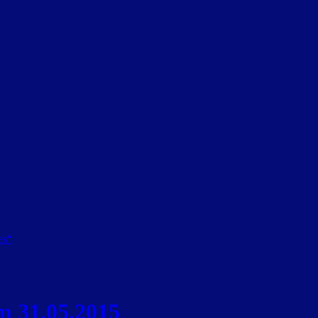
es“
m 31.05.2015