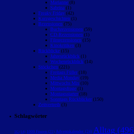
Marianne
(8)
Sabrina
(1)
Freaky Friday
(42)
Kurzgeschichten
(1)
Rezensionen
(75)
Buchrezensionen
(59)
CD-Rezensionen
(1)
Filmrezensionen
(15)
Kinokritiken
(3)
Rückblicke
(15)
Jahresrückblick
(1)
Wochenrückblick
(14)
Stöckchen
(221)
Freitags Füller
(18)
Media Monday
(19)
Mittwochs Mix
(10)
Montagsfrage
(1)
Montagsstarter
(18)
Sonntags Rückblicker
(150)
Zeitvertreib
(3)
Schlagwörter
Alltag
(496
Adventskalender
(24)
1000 Fragen
(21)
5G
(14)