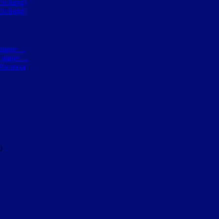
lichung)
lichung)
h gänge…
ch gänge…
Paranoia
0