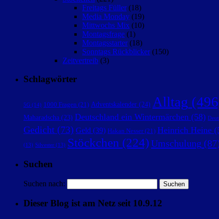
Freitags Füller
(18)
Media Monday
(19)
Mittwochs Mix
(10)
Montagsfrage
(1)
Montagsstarter
(18)
Sonntags Rückblicker
(150)
Zeitvertreib
(3)
Schlagwörter
Alltag
(496
Adventskalender
(24)
1000 Fragen
(21)
5G
(14)
Deutschland ein Wintermärchen
(58)
Maharadscha
(23)
Deut
Gedicht
(73)
Heinrich Heine
(
Geld
(39)
Hakan Nesser
(21)
Stöckchen
(224)
Umschulung
(87
(13)
Silvester
(13)
Suchen
Suchen nach:
Dieser Blog ist am Netz seit 10.9.12