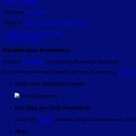
Leave a Comment
Filed under
Allgemein
Tagged as
Alltag
,
Bewerbung
,
Umschulung
←
Mein Gott, was für ein Tag
Ein schöner Abend
→
Schreibe einen Kommentar
Du musst
angemeldet
sein, um einen Kommentar abzugeben.
Diese Website verwendet Akismet, um Spam zu reduzieren.
Erfahre 
Auch vom Nachtschwärmer
Meine Filmkritiken
Den Blog per Mail abonnieren
Klicke bitte
[HIER]
um meinen Blog zu abonnieren und um eine
Meta