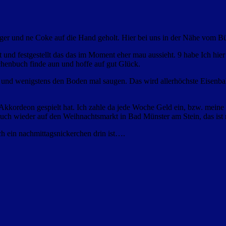
er und ne Coke auf die Hand geholt. Hier bei uns in der Nähe vom Bür
 und festgestellt das das im Moment eher mau aussieht. 9 habe Ich hie
henbuch finde aun und hoffe auf gut Glück.
und wenigstens den Boden mal saugen. Das wird allerhöchste Eisenbah
 Akkordeon gespielt hat. Ich zahle da jede Woche Geld ein, bzw. mein
r auch wieder auf den Weihnachtsmarkt in Bad Münster am Stein, das ist
och ein nachmittagsnickerchen drin ist….