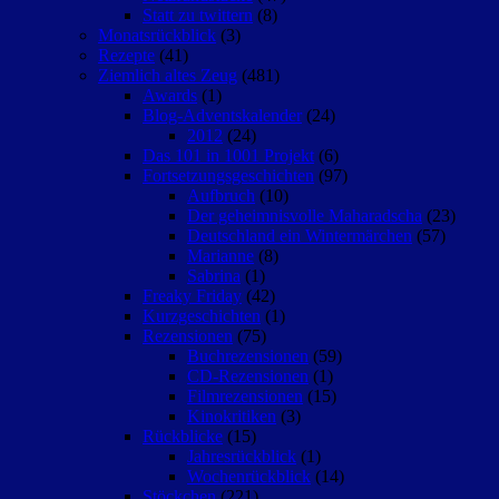
Statt zu twittern
(8)
Monatsrückblick
(3)
Rezepte
(41)
Ziemlich altes Zeug
(481)
Awards
(1)
Blog-Adventskalender
(24)
2012
(24)
Das 101 in 1001 Projekt
(6)
Fortsetzungsgeschichten
(97)
Aufbruch
(10)
Der geheimnisvolle Maharadscha
(23)
Deutschland ein Wintermärchen
(57)
Marianne
(8)
Sabrina
(1)
Freaky Friday
(42)
Kurzgeschichten
(1)
Rezensionen
(75)
Buchrezensionen
(59)
CD-Rezensionen
(1)
Filmrezensionen
(15)
Kinokritiken
(3)
Rückblicke
(15)
Jahresrückblick
(1)
Wochenrückblick
(14)
Stöckchen
(221)