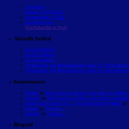
Anmelden
Beitrags-Feed (
RSS
)
Kommentare als
RSS
WordPress.org
[Un]Subscribe to Posts
Aktuelle Artikel
Proscht Neijohr!
Proscht Neijohr!
Proscht Neijohr!
Deutschland, ein Wintermärchen Caput 27 (Neuveröffent
Deutschland, ein Wintermärchen Caput 26 (Neuveröffent
Kommentare
Philipp
zu
Wär ja auch zu schön, wenn mal was einfac
Silencer
zu
Wär ja auch zu schön, wenn mal was einfa
Heute ist kein guter Tag… | Nachtschwärmer Philipp
zu
Philipp
zu
Trennen…
Silencer
zu
Trennen…
Blogroll