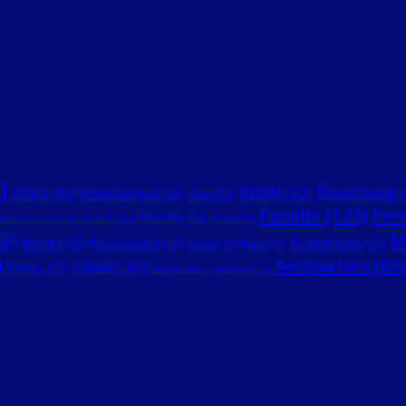
)
Bewerbung
(
BDSM
(43)
Arbeit
(36)
Arbeitslosigkeit
(26)
Auto
(19)
Familie
(123)
Fort
Dresden
(24)
erben
(17)
schland schwurbelt über 5G
(13)
M
58)
Internet
(25)
Krankenkasse
(22)
Kaiserslautern
(19)
krank
(13)
kochen
(12)
)
Weihnachten
(83)
Urlaub
(40)
Umzug
(23)
Verschwörungstheorien
(13)