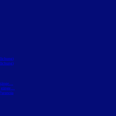
lichung)
lichung)
h gänge…
ch gänge…
Paranoia