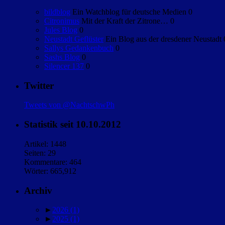
bildblog
Ein Watchblog für deutsche Medien 0
Citronimus
Mit der Kraft der Zitrone… 0
Jules Blog
0
Neustadt Geflüster
Ein Blog aus der dresdener Neustadt 
Sallys Gedankenbuch
0
Sashs Blog
0
Silencer 137
0
Twitter
Tweets von @NachtschwPh
Statistik seit 10.10.2012
Artikel: 1448
Seiten: 29
Kommentare: 464
Wörter: 665,912
Archiv
►
2026
(1)
►
2025
(1)