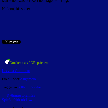
Mal sehen was der Rest des Tages so bringt.
Nadenn, bis später
Drucken / als PDF speichern
Leave a Comment
Filed under
Allgemein
Tagged as
Alltag
,
Familie
←
Rythmusstörungen
Spießerfrühstück
→