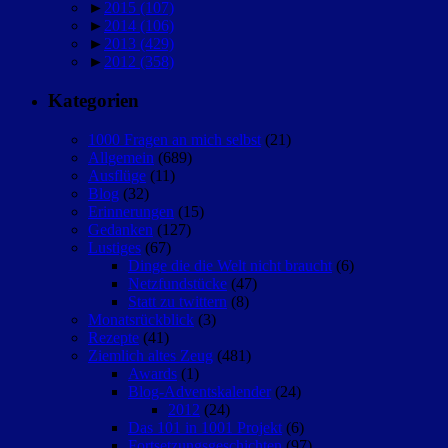
►
2015
(107)
►
2014
(106)
►
2013
(429)
►
2012
(358)
Kategorien
1000 Fragen an mich selbst
(21)
Allgemein
(689)
Ausflüge
(11)
Blog
(32)
Erinnerungen
(15)
Gedanken
(127)
Lustiges
(67)
Dinge die die Welt nicht braucht
(6)
Netzfundstücke
(47)
Statt zu twittern
(8)
Monatsrückblick
(3)
Rezepte
(41)
Ziemlich altes Zeug
(481)
Awards
(1)
Blog-Adventskalender
(24)
2012
(24)
Das 101 in 1001 Projekt
(6)
Fortsetzungsgeschichten
(97)