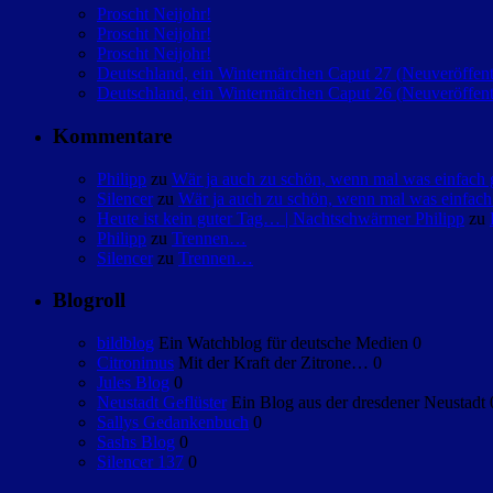
Proscht Neijohr!
Proscht Neijohr!
Proscht Neijohr!
Deutschland, ein Wintermärchen Caput 27 (Neuveröffent
Deutschland, ein Wintermärchen Caput 26 (Neuveröffent
Kommentare
Philipp
zu
Wär ja auch zu schön, wenn mal was einfac
Silencer
zu
Wär ja auch zu schön, wenn mal was einfa
Heute ist kein guter Tag… | Nachtschwärmer Philipp
zu
Philipp
zu
Trennen…
Silencer
zu
Trennen…
Blogroll
bildblog
Ein Watchblog für deutsche Medien 0
Citronimus
Mit der Kraft der Zitrone… 0
Jules Blog
0
Neustadt Geflüster
Ein Blog aus der dresdener Neustadt 
Sallys Gedankenbuch
0
Sashs Blog
0
Silencer 137
0