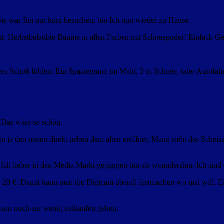
ie war Ihn nur kurz besuchen, bin Ich nun wieder zu Hause.
ht. Herbstbelaubte Bäume in allen Farben mit Schneepuder! Einfach Ge
ters Schoß fühlen. Ein Spaziergang im Wald, 3 m Schnee, oder Autofahr
Das wäre so schön.
ja den neuen direkt neben dem alten eröffnet. Mann sieht das Scheisse
h lieber in den Media Markt gegangen bin als woandershin. Ich sind d
r 20 €. Damit kann man die Digicam überall festmachen wo mal will. Ei
 dann noch ein wenig einkaufen gehen.