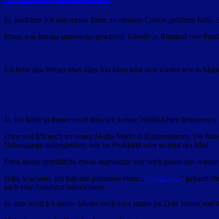
Ja, nachdem Ich nun meine Tante zu meinem Cousin gefahren habe, S
Mann was hat das unterwegs geschneit. Gerade in Rinnthal eine Prac
Ich liebe den Winter über alles. Da kann man sich wieder wie in Mut
Ja, Ich hoffe ja immer noch dass wir weisse Weihnachten bekommen.
Eben war Ich noch im neuen Media Markt in Kaiserslautern. Die haben 
Nebengänge aufgegliedert, wie im ProMarkt oder so total der Mist.
Eben dieses gemütliche etwas angeranzte war doch genau das warum Ic
Naja, was solls. Ich hab mir jedenfalls einen „
Gorilla Pod
“ gekauft fü
auch eine Autofahrt aufzeichnen.
Ja, nun werd Ich meine Mutter noch kurz runter ins Dorf fahren und