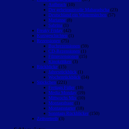
Aufbruch
(10)
Der geheimnisvolle Maharadscha
(23)
Deutschland ein Wintermärchen
(57)
Marianne
(8)
Sabrina
(1)
Freaky Friday
(42)
Kurzgeschichten
(1)
Rezensionen
(75)
Buchrezensionen
(59)
CD-Rezensionen
(1)
Filmrezensionen
(15)
Kinokritiken
(3)
Rückblicke
(15)
Jahresrückblick
(1)
Wochenrückblick
(14)
Stöckchen
(221)
Freitags Füller
(18)
Media Monday
(19)
Mittwochs Mix
(10)
Montagsfrage
(1)
Montagsstarter
(18)
Sonntags Rückblicker
(150)
Zeitvertreib
(3)