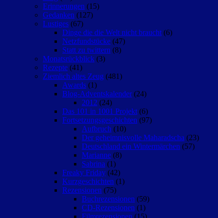
Erinnerungen
(15)
Gedanken
(127)
Lustiges
(67)
Dinge die die Welt nicht braucht
(6)
Netzfundstücke
(47)
Statt zu twittern
(8)
Monatsrückblick
(3)
Rezepte
(41)
Ziemlich altes Zeug
(481)
Awards
(1)
Blog-Adventskalender
(24)
2012
(24)
Das 101 in 1001 Projekt
(6)
Fortsetzungsgeschichten
(97)
Aufbruch
(10)
Der geheimnisvolle Maharadscha
(23)
Deutschland ein Wintermärchen
(57)
Marianne
(8)
Sabrina
(1)
Freaky Friday
(42)
Kurzgeschichten
(1)
Rezensionen
(75)
Buchrezensionen
(59)
CD-Rezensionen
(1)
Filmrezensionen
(15)