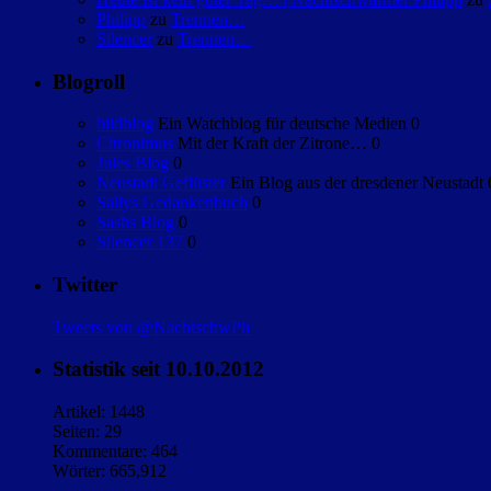
Philipp
zu
Trennen…
Silencer
zu
Trennen…
Blogroll
bildblog
Ein Watchblog für deutsche Medien 0
Citronimus
Mit der Kraft der Zitrone… 0
Jules Blog
0
Neustadt Geflüster
Ein Blog aus der dresdener Neustadt 
Sallys Gedankenbuch
0
Sashs Blog
0
Silencer 137
0
Twitter
Tweets von @NachtschwPh
Statistik seit 10.10.2012
Artikel: 1448
Seiten: 29
Kommentare: 464
Wörter: 665,912