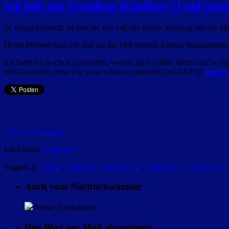
Ich hab aus Versehen Windows 11 auf mei
Ja, klingt komisch, ist aber so, um mal das fiktive Sendung mit der Maus
Heute Morgen kam Ich mal auf die Idee meinen Laptop neuzustarten, d
Ich hatte mich schon gewundert, warum die Updates dieses mal so lan
verschwenden muss wie sonst schon so manches mal der Fall
(mehr 
Leave a Comment
Filed under
Allgemein
Tagged as
Update
,
Windows
,
Windows 10
,
Windows 11
,
Windows 7
Auch vom Nachtschwärmer
Meine Filmkritiken
Den Blog per Mail abonnieren