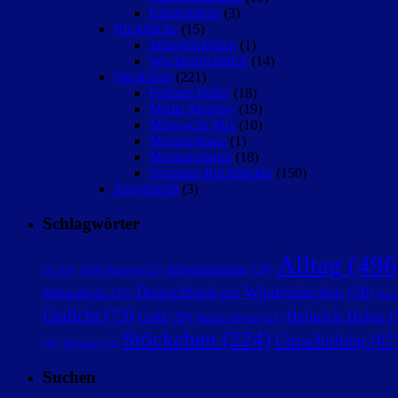
Kinokritiken
(3)
Rückblicke
(15)
Jahresrückblick
(1)
Wochenrückblick
(14)
Stöckchen
(221)
Freitags Füller
(18)
Media Monday
(19)
Mittwochs Mix
(10)
Montagsfrage
(1)
Montagsstarter
(18)
Sonntags Rückblicker
(150)
Zeitvertreib
(3)
Schlagwörter
Alltag
(496
Adventskalender
(24)
1000 Fragen
(21)
5G
(14)
Deutschland ein Wintermärchen
(58)
Maharadscha
(23)
Deut
Gedicht
(73)
Heinrich Heine
(
Geld
(39)
Hakan Nesser
(21)
Stöckchen
(224)
Umschulung
(87
(13)
Silvester
(13)
Suchen