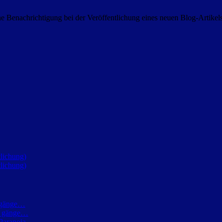
 Benachrichtigung bei der Veröffentlichung eines neuen Blog-Artike
lichung)
lichung)
h gänge…
ch gänge…
Paranoia