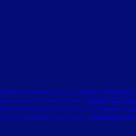
)
Bewerbung
(
BDSM
(43)
Arbeit
(36)
Arbeitslosigkeit
(26)
Auto
(19)
Familie
(123)
Fort
Dresden
(24)
erben
(17)
schland schwurbelt über 5G
(13)
M
58)
Internet
(25)
Krankenkasse
(22)
Kaiserslautern
(19)
krank
(13)
kochen
(12)
)
Weihnachten
(83)
Urlaub
(40)
Umzug
(23)
Verschwörungstheorien
(13)