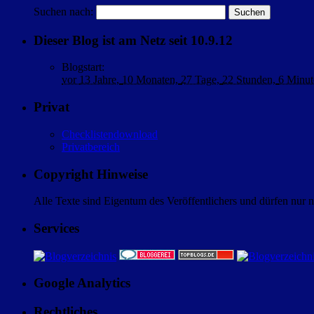
Suchen nach:
Dieser Blog ist am Netz seit 10.9.12
Blogstart
:
vor
13 Jahre,
10 Monaten,
27 Tage,
22 Stunden,
6 Minut
Privat
Checklistendownload
Privatbereich
Copyright Hinweise
Alle Texte sind Eigentum des Veröffentlichers und dürfen nur 
Services
Google Analytics
Rechtliches