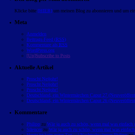
Klicke bitte
[HIER]
um meinen Blog zu abonnieren und um eine
Meta
Anmelden
Beitrags-Feed (
RSS
)
Kommentare als
RSS
WordPress.org
[Un]Subscribe to Posts
Aktuelle Artikel
Proscht Neijohr!
Proscht Neijohr!
Proscht Neijohr!
Deutschland, ein Wintermärchen Caput 27 (Neuveröffent
Deutschland, ein Wintermärchen Caput 26 (Neuveröffent
Kommentare
Philipp
zu
Wär ja auch zu schön, wenn mal was einfac
Silencer
zu
Wär ja auch zu schön, wenn mal was einfa
Heute ist kein guter Tag… | Nachtschwärmer Philipp
zu