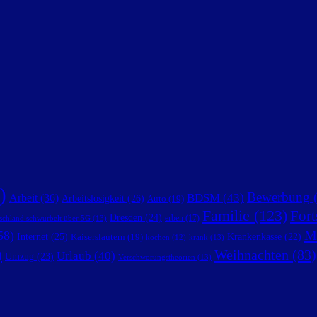
)
Bewerbung
(
BDSM
(43)
Arbeit
(36)
Arbeitslosigkeit
(26)
Auto
(19)
Familie
(123)
Fort
Dresden
(24)
erben
(17)
schland schwurbelt über 5G
(13)
M
58)
Internet
(25)
Krankenkasse
(22)
Kaiserslautern
(19)
krank
(13)
kochen
(12)
)
Weihnachten
(83)
Urlaub
(40)
Umzug
(23)
Verschwörungstheorien
(13)