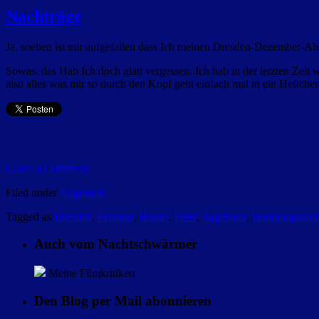
Nachträge
Ja, soeben ist mir aufgefallen dass Ich meinen Dresden-Dezember-Abs
Sowas. das Hab Ich doch glatt vergessen. Ich hab in der letzten Zeit
also alles was mir so durch den Kopf geht einfach mal in ein Heftchen
Leave a Comment
Filed under
Allgemein
Tagged as
Dresden
,
Fernbus
,
Hostel
,
Peter
,
Tagebuch
,
Wohnungssuc
Auch vom Nachtschwärmer
Meine Filmkritiken
Den Blog per Mail abonnieren