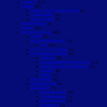
Gedanken
(127)
Lustiges
(67)
Dinge die die Welt nicht braucht
(6)
Netzfundstücke
(47)
Statt zu twittern
(8)
Monatsrückblick
(3)
Rezepte
(41)
Ziemlich altes Zeug
(481)
Awards
(1)
Blog-Adventskalender
(24)
2012
(24)
Das 101 in 1001 Projekt
(6)
Fortsetzungsgeschichten
(97)
Aufbruch
(10)
Der geheimnisvolle Maharadscha
(23)
Deutschland ein Wintermärchen
(57)
Marianne
(8)
Sabrina
(1)
Freaky Friday
(42)
Kurzgeschichten
(1)
Rezensionen
(75)
Buchrezensionen
(59)
CD-Rezensionen
(1)
Filmrezensionen
(15)
Kinokritiken
(3)