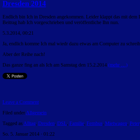
Dresden 2014
Endlich bin Ich in Dresden angekommen. Leider klappt das mit dem I
Beitrag hab Ich vorgeschrieben und veröffentliche Ihn nun.
5.3.2014, 00:21
Ja, endlich komme Ich mal wiedr dazu etwas am Computer zu schreiben
Aber der Reihe nach!
Das ganze fing an als Ich am Samstag den 15.2.2014
(mehr …)
Leave a Comment
Filed under
Allgemein
Tagged as
Alltag
,
Dresden
,
DSL
,
Familie
,
Fernbus
,
Mietwagen
,
Peter
So. 5. Januar 2014 · 01:22