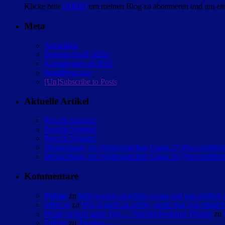
Klicke bitte
[HIER]
um meinen Blog zu abonnieren und um eine
Meta
Anmelden
Beitrags-Feed (
RSS
)
Kommentare als
RSS
WordPress.org
[Un]Subscribe to Posts
Aktuelle Artikel
Proscht Neijohr!
Proscht Neijohr!
Proscht Neijohr!
Deutschland, ein Wintermärchen Caput 27 (Neuveröffent
Deutschland, ein Wintermärchen Caput 26 (Neuveröffent
Kommentare
Philipp
zu
Wär ja auch zu schön, wenn mal was einfac
Silencer
zu
Wär ja auch zu schön, wenn mal was einfa
Heute ist kein guter Tag… | Nachtschwärmer Philipp
zu
Philipp
zu
Trennen…