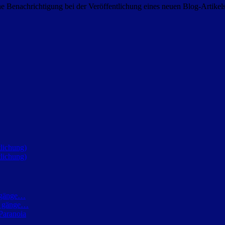
 Benachrichtigung bei der Veröffentlichung eines neuen Blog-Artike
lichung)
lichung)
h gänge…
ch gänge…
Paranoia