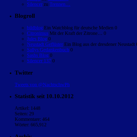
Silencer
zu
Trennen…
Blogroll
bildblog
Ein Watchblog für deutsche Medien 0
Citronimus
Mit der Kraft der Zitrone… 0
Jules Blog
0
Neustadt Geflüster
Ein Blog aus der dresdener Neustadt 
Sallys Gedankenbuch
0
Sashs Blog
0
Silencer 137
0
Twitter
Tweets von @NachtschwPh
Statistik seit 10.10.2012
Artikel: 1448
Seiten: 29
Kommentare: 464
Wörter: 665,912
Archiv