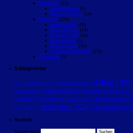
Rückblicke
(15)
Jahresrückblick
(1)
Wochenrückblick
(14)
Stöckchen
(221)
Freitags Füller
(18)
Media Monday
(19)
Mittwochs Mix
(10)
Montagsfrage
(1)
Montagsstarter
(18)
Sonntags Rückblicker
(150)
Zeitvertreib
(3)
Schlagwörter
Alltag
(496
Adventskalender
(24)
1000 Fragen
(21)
5G
(14)
Deutschland ein Wintermärchen
(58)
Maharadscha
(23)
Deut
Gedicht
(73)
Heinrich Heine
(
Geld
(39)
Hakan Nesser
(21)
Stöckchen
(224)
Umschulung
(87
(13)
Silvester
(13)
Suchen
Suchen nach: