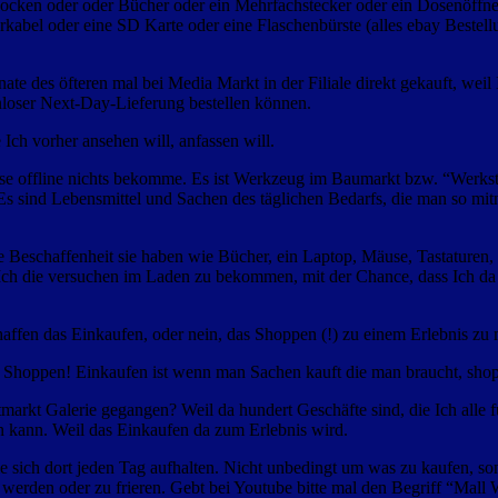
es Socken oder oder Bücher oder ein Mehrfachstecker oder ein Dosenö
rkabel oder eine SD Karte oder eine Flaschenbürste (alles ebay Bestellu
e des öfteren mal bei Media Markt in der Filiale direkt gekauft, weil 
enloser Next-Day-Lieferung bestellen können.
 Ich vorher ansehen will, anfassen will.
sse offline nichts bekomme. Es ist Werkzeug im Baumarkt bzw. “Werkst
 Es sind Lebensmittel und Sachen des täglichen Bedarfs, die man so mit
eschaffenheit sie haben wie Bücher, ein Laptop, Mäuse, Tastaturen, K
Ich die versuchen im Laden zu bekommen, mit der Chance, dass Ich da h
haffen das Einkaufen, oder nein, das Shoppen (!) zu einem Erlebnis zu
Shoppen! Einkaufen ist wenn man Sachen kauft die man braucht, shopp
arkt Galerie gegangen? Weil da hundert Geschäfte sind, die Ich alle fu
en kann. Weil das Einkaufen da zum Erlebnis wird.
die sich dort jeden Tag aufhalten. Nicht unbedingt um was zu kaufen, s
werden oder zu frieren. Gebt bei Youtube bitte mal den Begriff “Mall