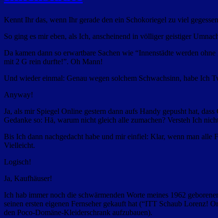
Kennt Ihr das, wenn Ihr gerade den ein Schokoriegel zu viel gegess
So ging es mir eben, als Ich, anscheinend in völliger geistiger Umnach
Da kamen dann so erwartbare Sachen wie “Innenstädte werden ohne g
mit 2 G rein durfte!”. Oh
Mann!
Und wieder einmal: Genau wegen solchem Schwachsinn, habe Ich Twi
Anyway!
Ja, als mir Spiegel Online gestern dann aufs Handy gepusht hat, das
Gedanke so: Hä, warum nicht gleich alle zumachen? Versteh Ich nicht
Bis Ich dann nachgedacht habe und mir einfiel: Klar, wenn man alle 
Vielleicht.
Logisch!
Ja, Kaufhäuser!
Ich hab immer noch die schwärmenden Worte meines 1962 geborenen un
seinen ersten eigenen Fernseher gekauft hat (“ITT Schaub Lorenz! Or
den Poco-Domäne-Kleiderschrank aufzubauen).