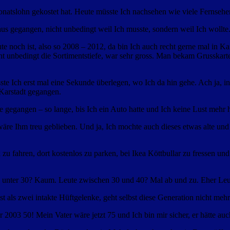
 Monatslohn gekostet hat. Heute müsste Ich nachsehen wie viele Fernse
aus gegangen, nicht unbedingt weil Ich musste, sondern weil Ich wollte
 noch ist, also so 2008 – 2012, da bin Ich auch recht gerne mal in Kai
ht unbedingt die Sortimentstiefe, war sehr gross. Man bekam Grusskarte
te Ich erst mal eine Sekunde überlegen, wo Ich da hin gehe. Ach ja, i
 Karstadt gegangen.
e gegangen – so lange, bis Ich ein Auto hatte und Ich keine Lust mehr 
äre Ihm treu geblieben. Und ja, Ich mochte auch dieses etwas alte und
 zu fahren, dort kostenlos zu parken, bei Ikea Köttbullar zu fressen u
e unter 30? Kaum. Leute zwischen 30 und 40? Mal ab und zu. Eher Leu
 ist als zwei intakte Hüftgelenke, geht selbst diese Generation nicht 
003 50! Mein Vater wäre jetzt 75 und Ich bin mir sicher, er hätte au