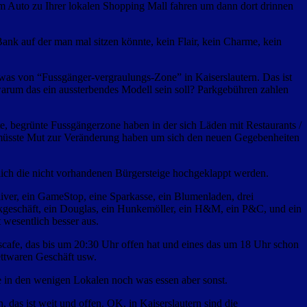
em Auto zu Ihrer lokalen Shopping Mall fahren um dann dort drinnen
nk auf der man mal sitzen könnte, kein Flair, kein Charme, kein
twas von “Fussgänger-vergraulungs-Zone” in Kaiserslautern. Das ist
 warum das ein aussterbendes Modell sein soll? Parkgebühren zahlen
te, begrünte Fussgängerzone haben in der sich Läden mit Restaurants /
e müsste Mut zur Veränderung haben um sich den neuen Gegebenheiten
rtlich die nicht vorhandenen Bürgersteige hochgeklappt werden.
liver, ein GameStop, eine Sparkasse, ein Blumenladen, drei
ckgeschäft, ein Douglas, ein Hunkemöller, ein H&M, ein P&C, und ein
t wesentlich besser aus.
iscafe, das bis um 20:30 Uhr offen hat und eines das um 18 Uhr schon
Bettwaren Geschäft usw.
ie in den wenigen Lokalen noch was essen aber sonst.
, das ist weit und offen. OK, in Kaiserslautern sind die