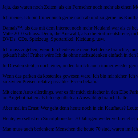
Jaja, das waren noch Zeiten, als ein Fernseher noch mehr als einen
Ich meine, Ich bin früher auch gerne noch ab und zu gerne ins Kaufh
Damals™, als das mit dem Internet noch mehr Neuland war als es heute
Mitte 2010 schloss. Denn, die Auswahl, also die Sortimentsbreite, nic
DVDs, CDs, Spielzeug, Sportartikel, Kleidung, usw.
Ich muss zugeben, wenn Ich heute eine neue Bettdecke bräuchte, müss
gekauft habe! Früher wäre Ich da ohne nachzudenken einfach in den
In Dresden steht ja noch einer, in den bin Ich auch immer wieder gern
Wenn das parken da kostenlos gewesen wäre, Ich bin mir sicher, Ich w
zu zivilen Preisen relativ passables Essen bekam.
Mit einem Auto allerdings, war es für mich einfacher in den Elbe Park
im Angebot hatten als Ich eigentlich an Auswahl gebraucht hätte.
Aber mal im Ernst: Wer geht denn heute noch in ein Kaufhaus? Leut
Heute, wo selbst ein Smartphone bei 70 Jährigen weiter verbreitet ist
Man muss auch bedenken: Menschen die heute 70 sind, waren im Jahr 2