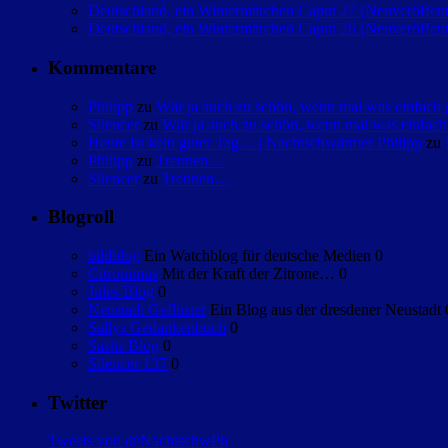
Deutschland, ein Wintermärchen Caput 27 (Neuveröffent
Deutschland, ein Wintermärchen Caput 26 (Neuveröffent
Kommentare
Philipp
zu
Wär ja auch zu schön, wenn mal was einfac
Silencer
zu
Wär ja auch zu schön, wenn mal was einfa
Heute ist kein guter Tag… | Nachtschwärmer Philipp
zu
Philipp
zu
Trennen…
Silencer
zu
Trennen…
Blogroll
bildblog
Ein Watchblog für deutsche Medien 0
Citronimus
Mit der Kraft der Zitrone… 0
Jules Blog
0
Neustadt Geflüster
Ein Blog aus der dresdener Neustadt 
Sallys Gedankenbuch
0
Sashs Blog
0
Silencer 137
0
Twitter
Tweets von @NachtschwPh