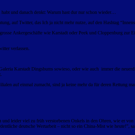
en habt und danach denkt: Warum hast dur nur schon wieder…
tung, auf Twitter, das Ich ja nicht mehr nutze, auf den Hashtag “Innens
rosse Ankergeschäfte wie Karstadt oder Peek und Cloppenburg zur Ein
tter verlassen.
s Galeria Karstadt Dingsbums sowieso, oder wie auch immer die neuerdi
.
Filialen auf einmal zumacht, sind ja keine mehr da für deren Rettung 
d leider viel zu früh verstorbenen Onkels in den Ohren, wie er von 
dentliche deutsche Wertarbeit – nicht so ein China-Mist wie heute!”, 