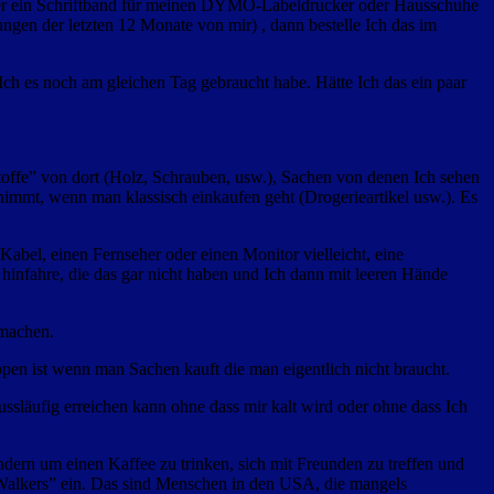
ffner ein Schriftband für meinen DYMO-Labeldrucker oder Hausschuhe
ngen der letzten 12 Monate von mir) , dann bestelle Ich das im
Ich es noch am gleichen Tag gebraucht habe. Hätte Ich das ein paar
offe” von dort (Holz, Schrauben, usw.), Sachen von denen Ich sehen
nimmt, wenn man klassisch einkaufen geht (Drogerieartikel usw.). Es
abel, einen Fernseher oder einen Monitor vielleicht, eine
infahre, die das gar nicht haben und Ich dann mit leeren Hände
 machen.
en ist wenn man Sachen kauft die man eigentlich nicht braucht.
ssläufig erreichen kann ohne dass mir kalt wird oder ohne dass Ich
ondern um einen Kaffee zu trinken, sich mit Freunden zu treffen und
 Walkers” ein. Das sind Menschen in den USA, die mangels