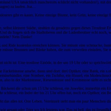
toland USA tatsächlich mancherorts schlicht nicht vorhanden!), mit d
sagen) zu laufen. Joa…
oseres gibt es kaum. Keine einzige Blume, kein Grün, keine einzige Ba
selbst kleinere Städte, strahlen da geradezu gegen dieses Trostlose E
t! Und da fragen sich die Stadtoberen und die Ladenbesitzer echt noch,
wandeln? Nein Danke!
rk and Ride kostenlos erreichen können. Sie müsste eine schmucke, bun
 Sie müsste Brunnen und Bänke haben, die zum verweilen einladen, Si
nt nicht ist: Eine trostlose Einöde, in der um 19 Uhr oder so sprichwö
Fackelstrasse ansehe, dann sind dort: drei Optiker, eine Bank, ein s.o
n Gemüsehändler, eine Nordsee, ein Tschibo, ein Hussel, ein Modeschnu
 also in der Marktstrasse, Riesenstrasse und Kerststrasse sieht es nich
e Bäckerei die schon um 15 Uhr schliesst, ein Juwelier, immerhin ein E
r schliesst, ein Inder der bis 21 Uhr offen hat, noch ein Optiker, ein 
t das alles tot. One Leben. Vereinzelt sieht man ein paar Menschen d
gesagt oder Trier wo Ich letztens war. Das ist hell, das ist freundlich