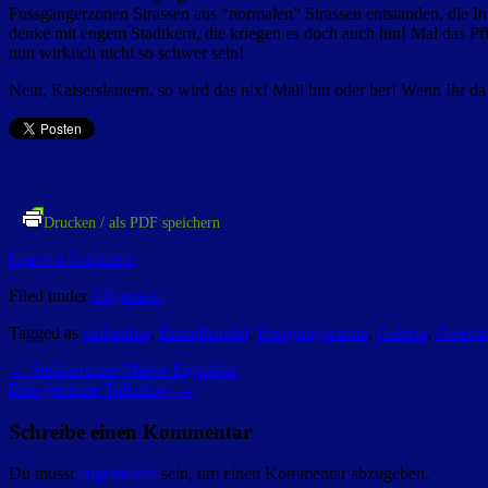
Fussgängerzonen Strassen aus “normalen” Strassen entstanden, die Inn
denke mit engem Stadtkern, die kriegen es doch auch hin! Mal das Pf
nun wirklich nicht so schwer sein!
Nein, Kaiserslautern, so wird das nix! Mall hin oder her! Wenn Ihr 
Drucken / als PDF speichern
Leave a Comment
Filed under
Allgemein
Tagged as
einkaufen
,
Einzelhandel
,
Fussgängerzone
,
Galeria
,
Galeria
←
Stehsammler Marke Eigenbau
Eine gesittete Talkshow
→
Schreibe einen Kommentar
Du musst
angemeldet
sein, um einen Kommentar abzugeben.