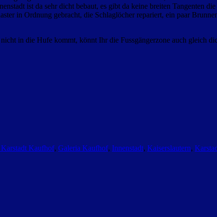
enstadt ist da sehr dicht bebaut, es gibt da keine breiten Tangenten di
laster in Ordnung gebracht, die Schlaglöcher repariert, ein paar Bru
da nicht in die Hufe kommt, könnt Ihr die Fussgängerzone auch gleich 
 Karstadt Kaufhof
,
Galeria Kaufhof
,
Innenstadt
,
Kaiserslautern
,
Karsta