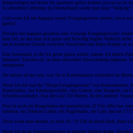
Bürgersteigen auf denen Sie spazieren gehen können (sowas ist im Au
in schnellem Gehtempo (in Deutschland würde man dazu “Walking” 
Und wenn Ich mir dagegen unsere Fussgängerzone ansehe, etwas trostl
garnix!
Dresden hat dagegen geradezu eine Vorzeige Fussgängerzone! Andere, 
kein Ort, an den man sich gerne und freiwillig begibt! Wirklich nich
um in trostloser Einöde zwischen NanuNana und Bijou Brigitte zu 
Eine Innenstadt, in die Ich gerne gehen würde, müsste Ich mittels Pa
Imbissen / Eiscafes etc. in einer sinnvollen Abwechslung ergänzen.
anzupassen.
Sie müsste all das sein, was Sie in Kaiserslautern zumindest im Mome
Wenn Ich mir mal die “Haupt-Fussgängerzone” von Kaiserslautern, die 
Handyläden, vier Kleidergeschäfte, eine Galerie, eine Drogerie, ei
Schreibwarenladen. Das alles auf 250 Metern. In den anderen Strassen,
Dort ist noch ein Burgerladen der immerhin bis 22 Uhr offen hat, ein
schliesst, ein Telekom Laden, ein Nagelstudio, ein Cafe, das um 17 Uh
Doch wenn man abends, so nach 18 / 19 Uhr da durch läuft, dann wirk
Wenn Ich da an Fussgängerzonen in anderen Städten denke. Dresden wie 