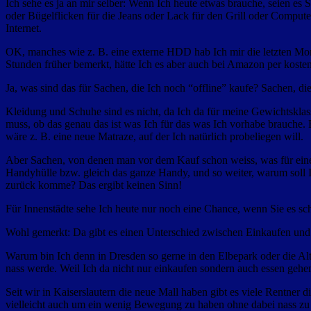
Ich sehe es ja an mir selber: Wenn Ich heute etwas brauche, seien 
oder Bügelflicken für die Jeans oder Lack für den Grill oder Compute
Internet.
OK, manches wie z. B. eine externe HDD hab Ich mir die letzten Monat
Stunden früher bemerkt, hätte Ich es aber auch bei Amazon per kost
Ja, was sind das für Sachen, die Ich noch “offline” kaufe? Sachen, die
Kleidung und Schuhe sind es nicht, da Ich da für meine Gewichtskla
muss, ob das genau das ist was Ich für das was Ich vorhabe brauche.
wäre z. B. eine neue Matraze, auf der Ich natürlich probeliegen will.
Aber Sachen, von denen man vor dem Kauf schon weiss, was für eine B
Handyhülle bzw. gleich das ganze Handy, und so weiter, warum soll 
zurück komme? Das ergibt keinen Sinn!
Für Innenstädte sehe Ich heute nur noch eine Chance, wenn Sie es sc
Wohl gemerkt: Da gibt es einen Unterschied zwischen Einkaufen und 
Warum bin Ich denn in Dresden so gerne in den Elbepark oder die Altm
nass werde. Weil Ich da nicht nur einkaufen sondern auch essen geh
Seit wir in Kaiserslautern die neue Mall haben gibt es viele Rentner 
vielleicht auch um ein wenig Bewegung zu haben ohne dabei nass zu 