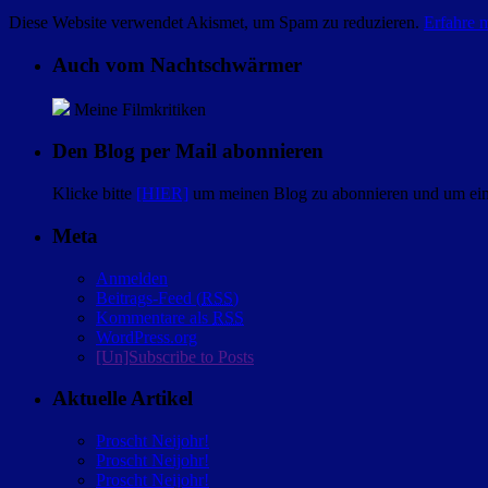
Diese Website verwendet Akismet, um Spam zu reduzieren.
Erfahre 
Auch vom Nachtschwärmer
Meine Filmkritiken
Den Blog per Mail abonnieren
Klicke bitte
[HIER]
um meinen Blog zu abonnieren und um eine
Meta
Anmelden
Beitrags-Feed (
RSS
)
Kommentare als
RSS
WordPress.org
[Un]Subscribe to Posts
Aktuelle Artikel
Proscht Neijohr!
Proscht Neijohr!
Proscht Neijohr!