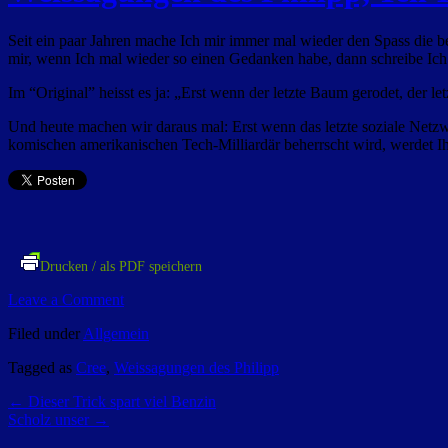
Seit ein paar Jahren mache Ich mir immer mal wieder den Spass die 
mir, wenn Ich mal wieder so einen Gedanken habe, dann schreibe Ich 
Im “Original” heisst es ja:
„Erst wenn der letzte Baum gerodet, der letz
Und heute machen wir daraus mal:
Erst wenn
das letzte soziale Netz
komischen amerikanischen Tech-Milliardär beherrscht wird, werdet I
Drucken / als PDF speichern
Leave a Comment
Filed under
Allgemein
Tagged as
Cree
,
Weissagungen des Philipp
←
Dieser Trick spart viel Benzin
Scholz unser
→