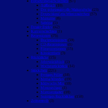
Fortsetzungsgeschichten
(97)
Aufbruch
(10)
Der geheimnisvolle Maharadscha
(23)
Deutschland ein Wintermärchen
(57)
Marianne
(8)
Sabrina
(1)
Freaky Friday
(42)
Kurzgeschichten
(1)
Rezensionen
(75)
Buchrezensionen
(59)
CD-Rezensionen
(1)
Filmrezensionen
(15)
Kinokritiken
(3)
Rückblicke
(15)
Jahresrückblick
(1)
Wochenrückblick
(14)
Stöckchen
(221)
Freitags Füller
(18)
Media Monday
(19)
Mittwochs Mix
(10)
Montagsfrage
(1)
Montagsstarter
(18)
Sonntags Rückblicker
(150)
Zeitvertreib
(3)