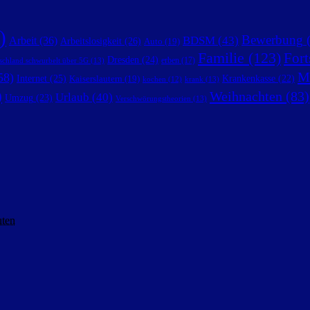
)
Bewerbung
(
BDSM
(43)
Arbeit
(36)
Arbeitslosigkeit
(26)
Auto
(19)
Familie
(123)
Fort
Dresden
(24)
erben
(17)
schland schwurbelt über 5G
(13)
M
58)
Internet
(25)
Krankenkasse
(22)
Kaiserslautern
(19)
krank
(13)
kochen
(12)
)
Weihnachten
(83)
Urlaub
(40)
Umzug
(23)
Verschwörungstheorien
(13)
uten