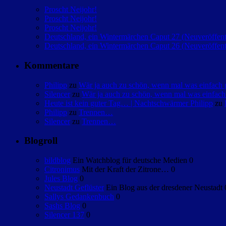
Proscht Neijohr!
Proscht Neijohr!
Proscht Neijohr!
Deutschland, ein Wintermärchen Caput 27 (Neuveröffent
Deutschland, ein Wintermärchen Caput 26 (Neuveröffent
Kommentare
Philipp
zu
Wär ja auch zu schön, wenn mal was einfac
Silencer
zu
Wär ja auch zu schön, wenn mal was einfa
Heute ist kein guter Tag… | Nachtschwärmer Philipp
zu
Philipp
zu
Trennen…
Silencer
zu
Trennen…
Blogroll
bildblog
Ein Watchblog für deutsche Medien 0
Citronimus
Mit der Kraft der Zitrone… 0
Jules Blog
0
Neustadt Geflüster
Ein Blog aus der dresdener Neustadt 
Sallys Gedankenbuch
0
Sashs Blog
0
Silencer 137
0