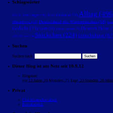
Schlagwörter
Alltag
(496
Adventskalender
(24)
1000 Fragen
(21)
5G
(14)
Deutschland ein Wintermärchen
(58)
Maharadscha
(23)
Deut
Gedicht
(73)
Heinrich Heine
(
Geld
(39)
Hakan Nesser
(21)
Stöckchen
(224)
Umschulung
(87
(13)
Silvester
(13)
Suchen
Suchen nach:
Dieser Blog ist am Netz seit 10.9.12
Blogstart
:
vor
13 Jahre,
10 Monaten,
25 Tage,
23 Stunden,
20 Min
Privat
Checklistendownload
Privatbereich