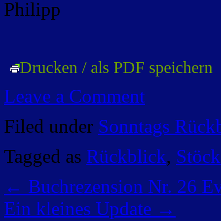
Philipp
Drucken / als PDF speichern
Leave a Comment
Filed under
Sonntags Rückb
Tagged as
Rückblick
,
Stöc
←
Buchrezension Nr. 26 E
Ein kleines Update
→