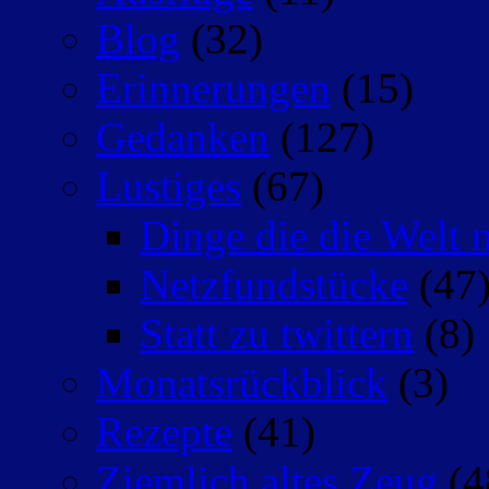
Blog
(32)
Erinnerungen
(15)
Gedanken
(127)
Lustiges
(67)
Dinge die die Welt n
Netzfundstücke
(47
Statt zu twittern
(8)
Monatsrückblick
(3)
Rezepte
(41)
Ziemlich altes Zeug
(4