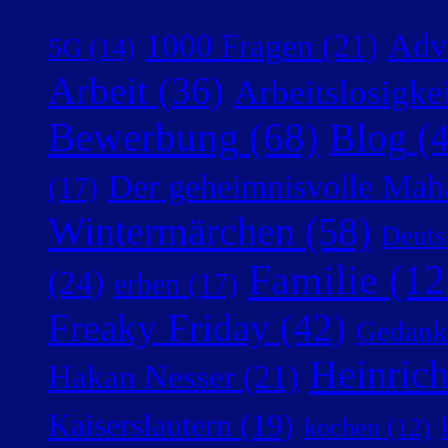
Adv
1000 Fragen
(21)
5G
(14)
Arbeit
(36)
Arbeitslosigke
Bewerbung
(68)
Blog
(4
Der geheimnisvolle Mah
(17)
Wintermärchen
(58)
Deuts
Familie
(12
(24)
erben
(17)
Freaky Friday
(42)
Gedank
Heinric
Hakan Nesser
(21)
Kaiserslautern
(19)
kochen
(12)