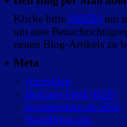
Den Blog per Mail abo
Klicke bitte
[HIER]
um m
um eine Benachrichtigung
neuen Blog-Artikels zu
Meta
Anmelden
Beitrags-Feed (
RSS
)
Kommentare als
RSS
WordPress.org