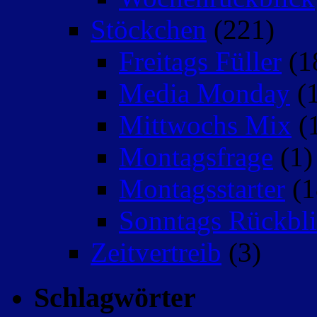
Stöckchen
(221)
Freitags Füller
(1
Media Monday
(1
Mittwochs Mix
(
Montagsfrage
(1)
Montagsstarter
(1
Sonntags Rückbli
Zeitvertreib
(3)
Schlagwörter