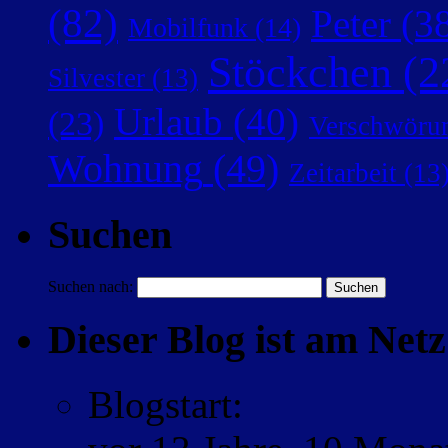
(82)
Peter
(38
Mobilfunk
(14)
Stöckchen
(2
Silvester
(13)
Urlaub
(40)
(23)
Verschwörun
Wohnung
(49)
Zeitarbeit
(13
Suchen
Suchen nach:
Dieser Blog ist am Netz 
Blogstart
: