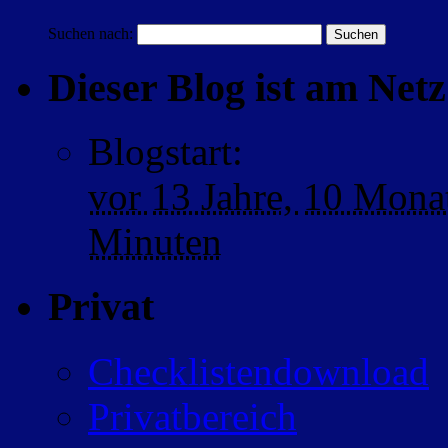
Suchen nach:
Dieser Blog ist am Netz 
Blogstart
:
vor
13 Jahre,
10 Mona
Minuten
Privat
Checklistendownload
Privatbereich