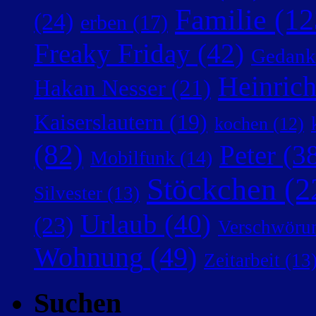
Familie
(12
(24)
erben
(17)
Freaky Friday
(42)
Gedank
Heinric
Hakan Nesser
(21)
Kaiserslautern
(19)
kochen
(12)
(82)
Peter
(38
Mobilfunk
(14)
Stöckchen
(2
Silvester
(13)
Urlaub
(40)
(23)
Verschwörun
Wohnung
(49)
Zeitarbeit
(13
Suchen