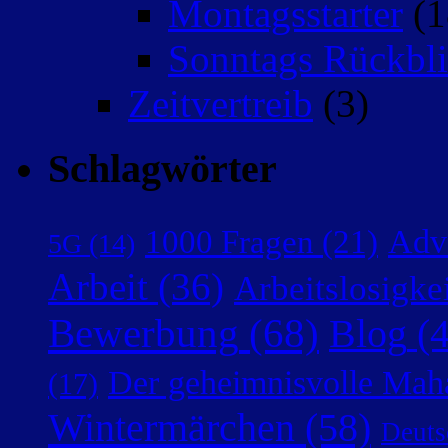
Montagsstarter
(1
Sonntags Rückbli
Zeitvertreib
(3)
Schlagwörter
Adv
1000 Fragen
(21)
5G
(14)
Arbeit
(36)
Arbeitslosigke
Bewerbung
(68)
Blog
(4
Der geheimnisvolle Mah
(17)
Wintermärchen
(58)
Deuts