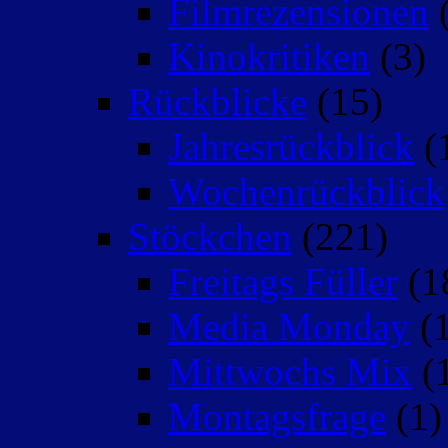
Filmrezensionen
(
Kinokritiken
(3)
Rückblicke
(15)
Jahresrückblick
(
Wochenrückblick
Stöckchen
(221)
Freitags Füller
(1
Media Monday
(1
Mittwochs Mix
(
Montagsfrage
(1)