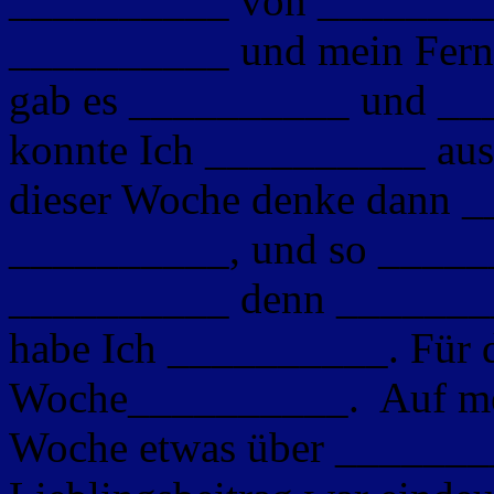
__________ von ________
__________ und mein Ferns
gab es __________ und ___
konnte Ich __________ ausl
dieser Woche denke dann _
__________, und so ______
__________ denn ________
habe Ich __________. Für d
Woche__________. Auf mei
Woche etwas über _______