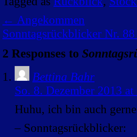
Tagged as
Rückblick
,
Stöc
←
Angekommen
Sonntagsrückblicker Nr. 8
2 Responses to
Sonntagsrü
Bettina Bahr
So. 8. Dezember 2013 at
Huhu, ich bin auch gerne
– Sonntagsrückblicker: