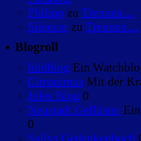
Philipp
zu
Trennen…
Silencer
zu
Trennen…
Blogroll
bildblog
Ein Watchblog
Citronimus
Mit der Kr
Jules Blog
0
Neustadt Geflüster
Ein
0
Sallys Gedankenbuch