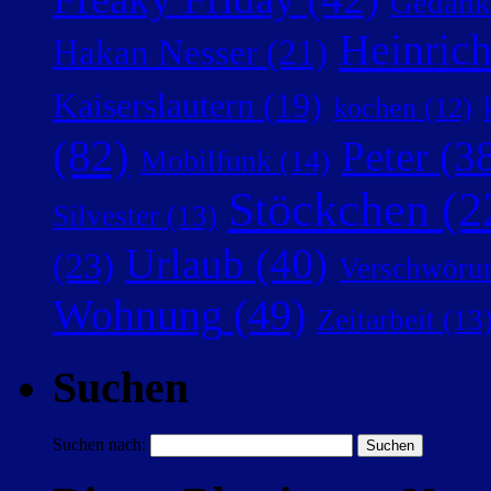
Gedank
Heinric
Hakan Nesser
(21)
Kaiserslautern
(19)
kochen
(12)
(82)
Peter
(38
Mobilfunk
(14)
Stöckchen
(2
Silvester
(13)
Urlaub
(40)
(23)
Verschwörun
Wohnung
(49)
Zeitarbeit
(13
Suchen
Suchen nach: