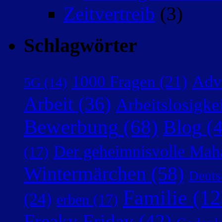
Zeitvertreib
(3)
Schlagwörter
Adv
1000 Fragen
(21)
5G
(14)
Arbeit
(36)
Arbeitslosigke
Bewerbung
(68)
Blog
(4
Der geheimnisvolle Mah
(17)
Wintermärchen
(58)
Deuts
Familie
(12
(24)
erben
(17)
Freaky Friday
(42)