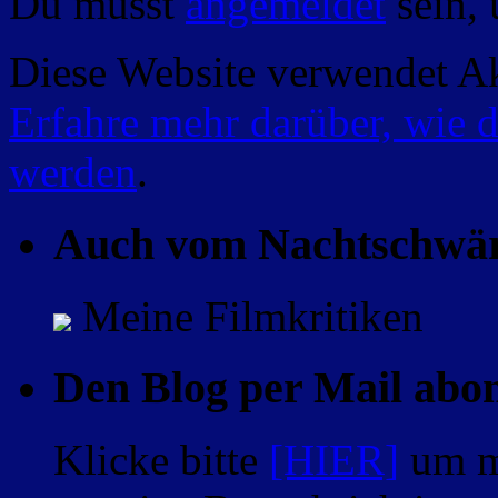
Du musst
angemeldet
sein,
Diese Website verwendet A
Erfahre mehr darüber, wie 
werden
.
Auch vom Nachtschwä
Meine Filmkritiken
Den Blog per Mail abo
Klicke bitte
[HIER]
um m