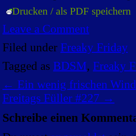
Drucken / als PDF speichern
Leave a Comment
Filed under
Freaky Friday
Tagged as
BDSM
,
Freaky F
←
Ein wenig frischen Wind
Freitags Füller #227
→
Schreibe einen Komment