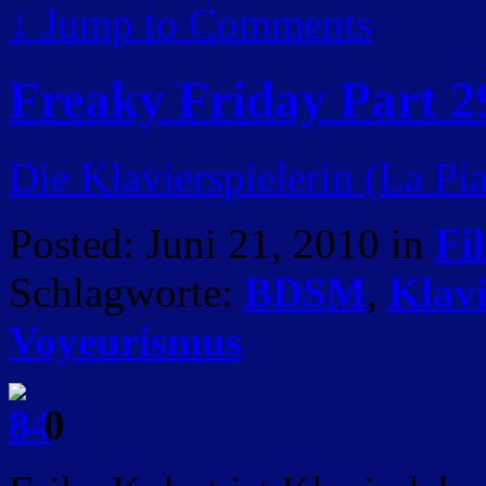
↓
Jump to Comments
Freaky Friday Part 2
Die Klavierspielerin (La Pi
Posted: Juni 21, 2010 in
Fi
Schlagworte:
BDSM
,
Klavi
Voyeurismus
0