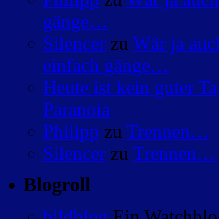
gänge…
Silencer
zu
Wär ja auc
einfach gänge…
Heute ist kein guter 
Paranoia
Philipp
zu
Trennen…
Silencer
zu
Trennen…
Blogroll
bildblog
Ein Watchblog