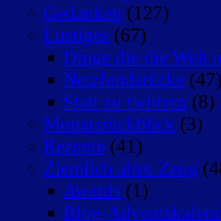
Gedanken
(127)
Lustiges
(67)
Dinge die die Welt n
Netzfundstücke
(47
Statt zu twittern
(8)
Monatsrückblick
(3)
Rezepte
(41)
Ziemlich altes Zeug
(4
Awards
(1)
Blog-Adventskalen