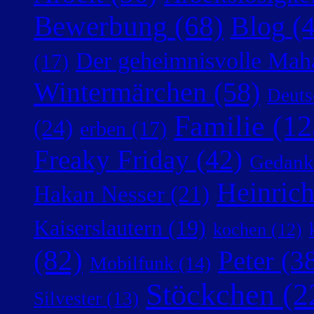
Bewerbung
(68)
Blog
(4
Der geheimnisvolle Mah
(17)
Wintermärchen
(58)
Deuts
Familie
(12
(24)
erben
(17)
Freaky Friday
(42)
Gedank
Heinric
Hakan Nesser
(21)
Kaiserslautern
(19)
kochen
(12)
(82)
Peter
(38
Mobilfunk
(14)
Stöckchen
(2
Silvester
(13)