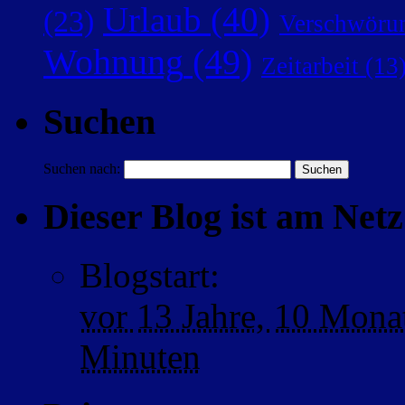
Urlaub
(40)
(23)
Verschwörun
Wohnung
(49)
Zeitarbeit
(13
Suchen
Suchen nach:
Dieser Blog ist am Netz 
Blogstart
:
vor
13 Jahre,
10 Mona
Minuten