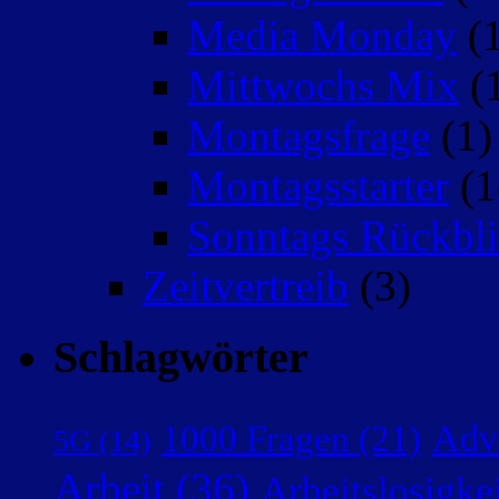
Media Monday
(1
Mittwochs Mix
(
Montagsfrage
(1)
Montagsstarter
(1
Sonntags Rückbli
Zeitvertreib
(3)
Schlagwörter
Adv
1000 Fragen
(21)
5G
(14)
Arbeit
(36)
Arbeitslosigke