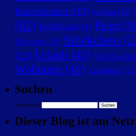
Kaiserslautern
(19)
kochen
(12)
(82)
Peter
(38
Mobilfunk
(14)
Stöckchen
(2
Silvester
(13)
Urlaub
(40)
(23)
Verschwörun
Wohnung
(49)
Zeitarbeit
(13
Suchen
Suchen nach:
Dieser Blog ist am Netz 