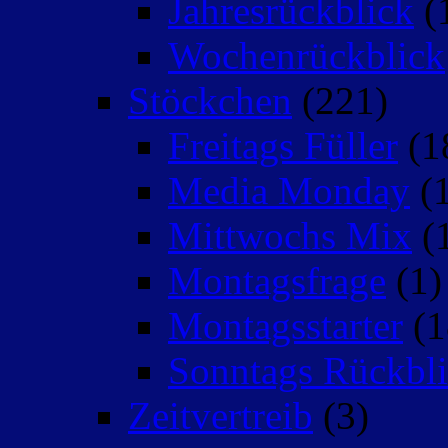
Jahresrückblick
(
Wochenrückblick
Stöckchen
(221)
Freitags Füller
(1
Media Monday
(1
Mittwochs Mix
(
Montagsfrage
(1)
Montagsstarter
(1
Sonntags Rückbli
Zeitvertreib
(3)