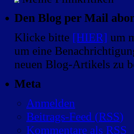
Den Blog per Mail abo
Klicke bitte
[HIER]
um m
um eine Benachrichtigung
neuen Blog-Artikels zu
Meta
Anmelden
Beitrags-Feed (
RSS
)
Kommentare als
RSS