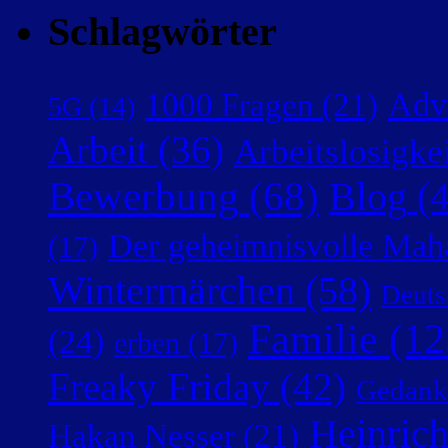
Schlagwörter
Adv
1000 Fragen
(21)
5G
(14)
Arbeit
(36)
Arbeitslosigke
Bewerbung
(68)
Blog
(4
Der geheimnisvolle Mah
(17)
Wintermärchen
(58)
Deuts
Familie
(12
(24)
erben
(17)
Freaky Friday
(42)
Gedank
Heinric
Hakan Nesser
(21)