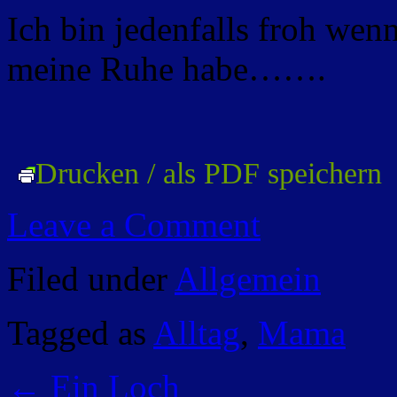
Ich bin jedenfalls froh wen
meine Ruhe habe…….
Drucken / als PDF speichern
Leave a Comment
Filed under
Allgemein
Tagged as
Alltag
,
Mama
←
Ein Loch