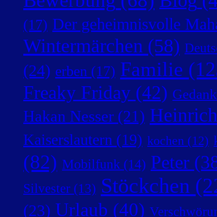
Bewerbung
(68)
Blog
(4
Der geheimnisvolle Mah
(17)
Wintermärchen
(58)
Deuts
Familie
(12
(24)
erben
(17)
Freaky Friday
(42)
Gedank
Heinric
Hakan Nesser
(21)
Kaiserslautern
(19)
kochen
(12)
(82)
Peter
(38
Mobilfunk
(14)
Stöckchen
(2
Silvester
(13)
Urlaub
(40)
(23)
Verschwörun