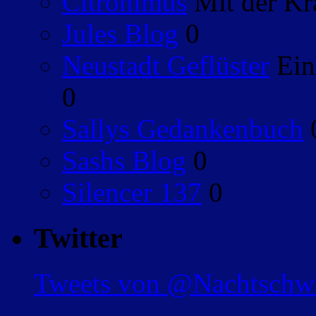
Citronimus
Mit der Kr
Jules Blog
0
Neustadt Geflüster
Ein
0
Sallys Gedankenbuch
Sashs Blog
0
Silencer 137
0
Twitter
Tweets von @Nachtsch