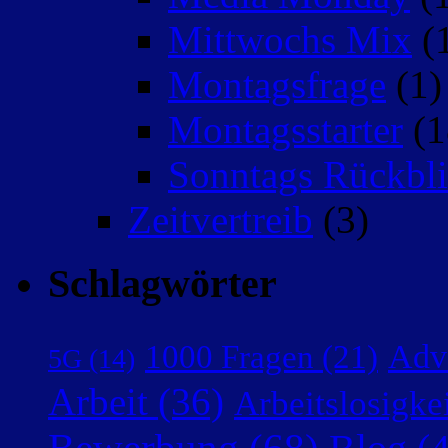
Mittwochs Mix
(
Montagsfrage
(1)
Montagsstarter
(1
Sonntags Rückbli
Zeitvertreib
(3)
Schlagwörter
Adv
1000 Fragen
(21)
5G
(14)
Arbeit
(36)
Arbeitslosigke