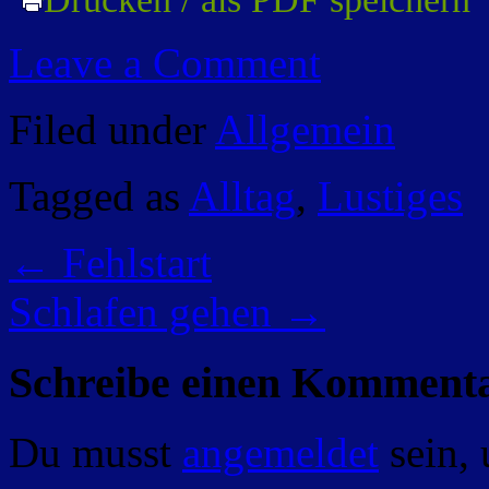
Leave a Comment
Filed under
Allgemein
Tagged as
Alltag
,
Lustiges
←
Fehlstart
Schlafen gehen
→
Schreibe einen Komment
Du musst
angemeldet
sein,