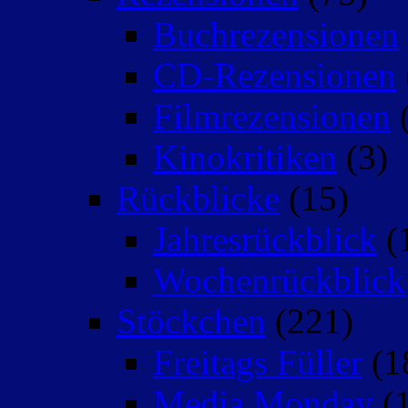
Buchrezensionen
CD-Rezensionen
Filmrezensionen
(
Kinokritiken
(3)
Rückblicke
(15)
Jahresrückblick
(
Wochenrückblick
Stöckchen
(221)
Freitags Füller
(1
Media Monday
(1