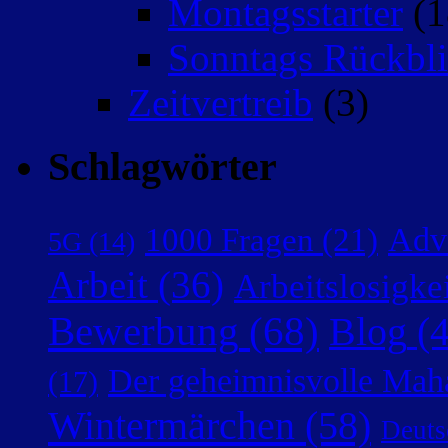
Montagsstarter
(1
Sonntags Rückbli
Zeitvertreib
(3)
Schlagwörter
Adv
1000 Fragen
(21)
5G
(14)
Arbeit
(36)
Arbeitslosigke
Bewerbung
(68)
Blog
(4
Der geheimnisvolle Mah
(17)
Wintermärchen
(58)
Deuts