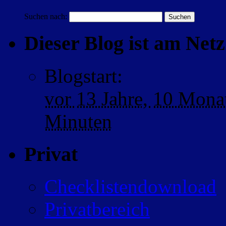
Suchen nach:
Dieser Blog ist am Netz 
Blogstart
:
vor
13 Jahre,
10 Mona
Minuten
Privat
Checklistendownload
Privatbereich