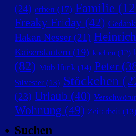
Familie
(12
(24)
erben
(17)
Freaky Friday
(42)
Gedank
Heinric
Hakan Nesser
(21)
Kaiserslautern
(19)
kochen
(12)
(82)
Peter
(38
Mobilfunk
(14)
Stöckchen
(2
Silvester
(13)
Urlaub
(40)
(23)
Verschwörun
Wohnung
(49)
Zeitarbeit
(13
Suchen