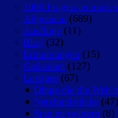
1000 Fragen an mich s
Allgemein
(689)
Ausflüge
(11)
Blog
(32)
Erinnerungen
(15)
Gedanken
(127)
Lustiges
(67)
Dinge die die Welt n
Netzfundstücke
(47
Statt zu twittern
(8)