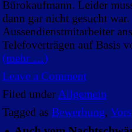
Bürokaufmann. Leider musst
dann gar nicht gesucht war.
Aussendienstmitarbeiter ans
Telefoverträgen auf Basis v
(mehr …)
Leave a Comment
Filed under
Allgemein
Tagged as
Bewerbung
,
Vors
Auch vom Nachtschwä