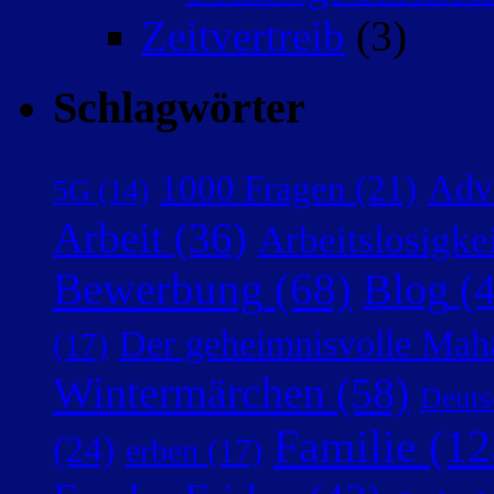
Zeitvertreib
(3)
Schlagwörter
Adv
1000 Fragen
(21)
5G
(14)
Arbeit
(36)
Arbeitslosigke
Bewerbung
(68)
Blog
(4
Der geheimnisvolle Mah
(17)
Wintermärchen
(58)
Deuts
Familie
(12
(24)
erben
(17)