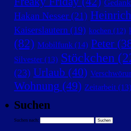
Freaky Friday
(42)
Gedank
Heinric
Hakan Nesser
(21)
Kaiserslautern
(19)
kochen
(12)
(82)
Peter
(38
Mobilfunk
(14)
Stöckchen
(2
Silvester
(13)
Urlaub
(40)
(23)
Verschwörun
Wohnung
(49)
Zeitarbeit
(13
Suchen
Suchen nach: