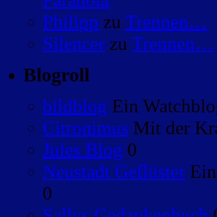
Philipp
zu
Trennen…
Silencer
zu
Trennen…
Blogroll
bildblog
Ein Watchblog
Citronimus
Mit der Kr
Jules Blog
0
Neustadt Geflüster
Ein
0
Sallys Gedankenbuch