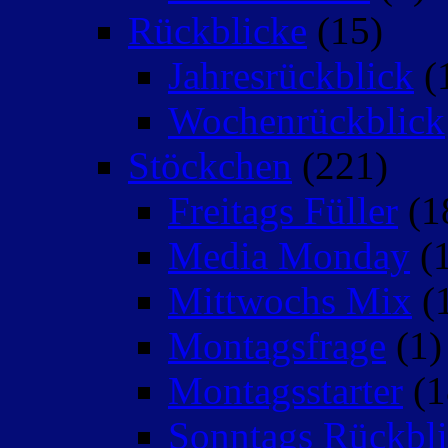
Rückblicke
(15)
Jahresrückblick
(
Wochenrückblick
Stöckchen
(221)
Freitags Füller
(1
Media Monday
(1
Mittwochs Mix
(
Montagsfrage
(1)
Montagsstarter
(1
Sonntags Rückbli