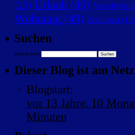
Urlaub
(40)
(23)
Verschwörun
Wohnung
(49)
Zeitarbeit
(13
Suchen
Suchen nach:
Dieser Blog ist am Netz 
Blogstart
:
vor
13 Jahre,
10 Mona
Minuten