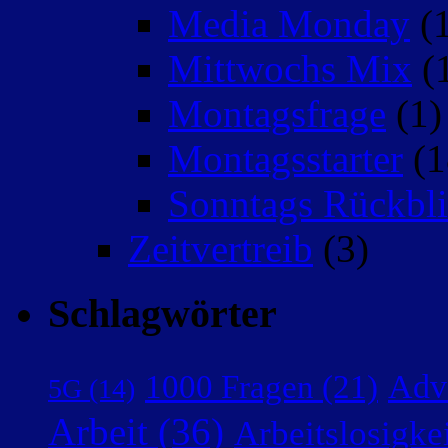
Media Monday
(1
Mittwochs Mix
(
Montagsfrage
(1)
Montagsstarter
(1
Sonntags Rückbli
Zeitvertreib
(3)
Schlagwörter
Adv
1000 Fragen
(21)
5G
(14)
Arbeit
(36)
Arbeitslosigke