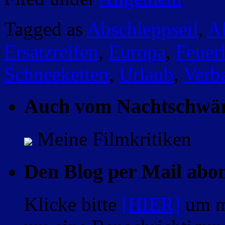
Tagged as
Abschleppseil
,
Al
Ersatzreifen
,
Europa
,
Feuer
Schneeketten
,
Urlaub
,
Verb
Auch vom Nachtschwä
Meine Filmkritiken
Den Blog per Mail abo
Klicke bitte
[HIER]
um m