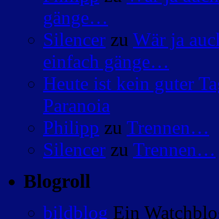
gänge…
Silencer
zu
Wär ja auc
einfach gänge…
Heute ist kein guter 
Paranoia
Philipp
zu
Trennen…
Silencer
zu
Trennen…
Blogroll
bildblog
Ein Watchblog