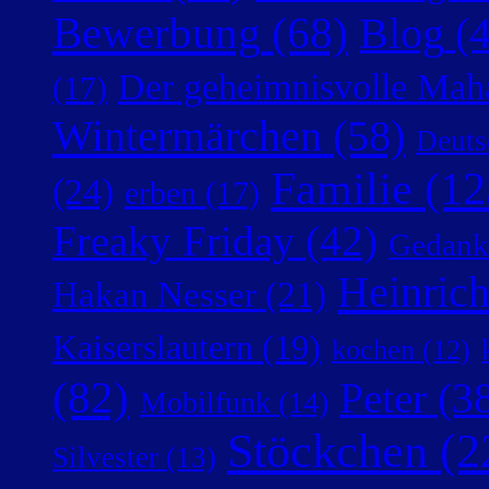
Bewerbung
(68)
Blog
(4
Der geheimnisvolle Mah
(17)
Wintermärchen
(58)
Deuts
Familie
(12
(24)
erben
(17)
Freaky Friday
(42)
Gedank
Heinric
Hakan Nesser
(21)
Kaiserslautern
(19)
kochen
(12)
(82)
Peter
(38
Mobilfunk
(14)
Stöckchen
(2
Silvester
(13)