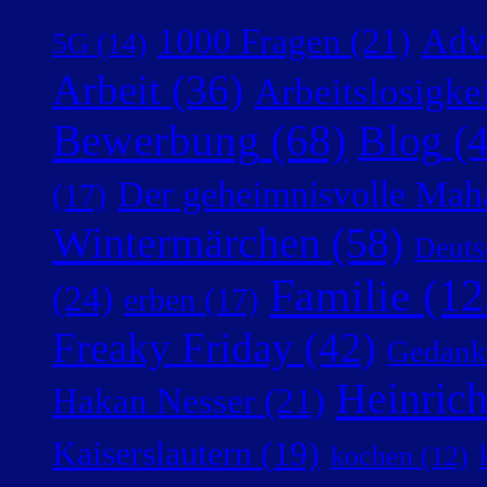
Adv
1000 Fragen
(21)
5G
(14)
Arbeit
(36)
Arbeitslosigke
Bewerbung
(68)
Blog
(4
Der geheimnisvolle Mah
(17)
Wintermärchen
(58)
Deuts
Familie
(12
(24)
erben
(17)
Freaky Friday
(42)
Gedank
Heinric
Hakan Nesser
(21)
Kaiserslautern
(19)
kochen
(12)