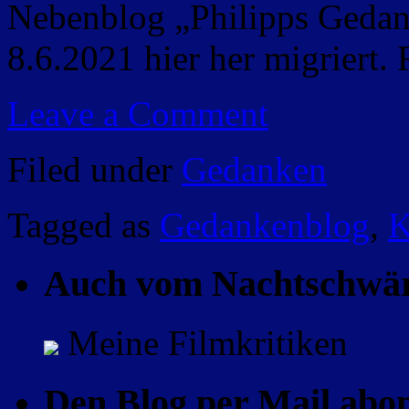
Nebenblog „Philipps Geda
8.6.2021 hier her migriert. 
Leave a Comment
Filed under
Gedanken
Tagged as
Gedankenblog
,
K
Auch vom Nachtschwä
Meine Filmkritiken
Den Blog per Mail abo