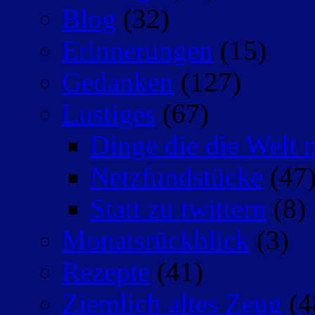
Blog
(32)
Erinnerungen
(15)
Gedanken
(127)
Lustiges
(67)
Dinge die die Welt n
Netzfundstücke
(47
Statt zu twittern
(8)
Monatsrückblick
(3)
Rezepte
(41)
Ziemlich altes Zeug
(4