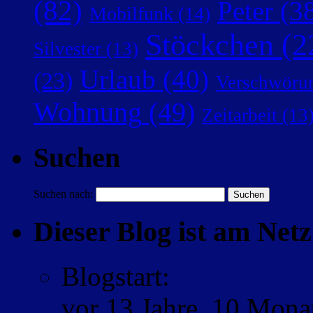
(82)
Peter
(38
Mobilfunk
(14)
Stöckchen
(2
Silvester
(13)
Urlaub
(40)
(23)
Verschwörun
Wohnung
(49)
Zeitarbeit
(13
Suchen
Suchen nach:
Dieser Blog ist am Netz 
Blogstart
:
vor
13 Jahre,
10 Mona