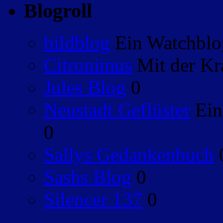
Blogroll
bildblog
Ein Watchblog
Citronimus
Mit der Kr
Jules Blog
0
Neustadt Geflüster
Ein
0
Sallys Gedankenbuch
Sashs Blog
0
Silencer 137
0