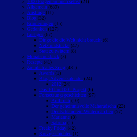
1000 Fragen an mich selbst
(21)
Allgemein
(689)
Ausflüge
(11)
Blog
(32)
Erinnerungen
(15)
Gedanken
(127)
Lustiges
(67)
Dinge die die Welt nicht braucht
(6)
Netzfundstücke
(47)
Statt zu twittern
(8)
Monatsrückblick
(3)
Rezepte
(41)
Ziemlich altes Zeug
(481)
Awards
(1)
Blog-Adventskalender
(24)
2012
(24)
Das 101 in 1001 Projekt
(6)
Fortsetzungsgeschichten
(97)
Aufbruch
(10)
Der geheimnisvolle Maharadscha
(23)
Deutschland ein Wintermärchen
(57)
Marianne
(8)
Sabrina
(1)
Freaky Friday
(42)
Kurzgeschichten
(1)