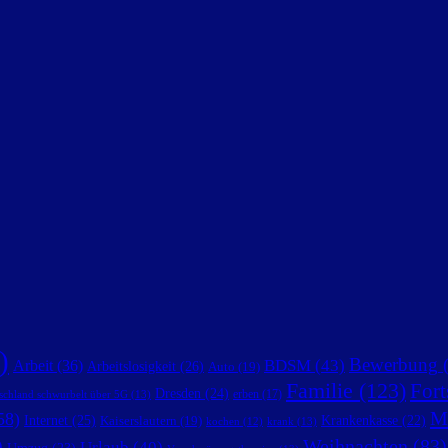
)
Bewerbung
(
BDSM
(43)
Arbeit
(36)
Arbeitslosigkeit
(26)
Auto
(19)
Familie
(123)
Fort
Dresden
(24)
erben
(17)
schland schwurbelt über 5G
(13)
M
58)
Internet
(25)
Krankenkasse
(22)
Kaiserslautern
(19)
krank
(13)
kochen
(12)
)
Weihnachten
(83)
Urlaub
(40)