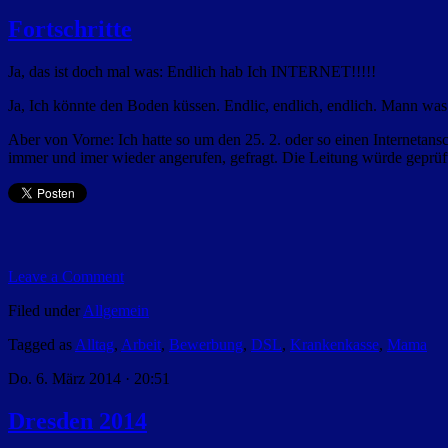
Fortschritte
Ja, das ist doch mal was: Endlich hab Ich INTERNET!!!!!
Ja, Ich könnte den Boden küssen. Endlic, endlich, endlich. Mann was 
Aber von Vorne: Ich hatte so um den 25. 2. oder so einen Internetans
immer und imer wieder angerufen, gefragt. Die Leitung würde geprüft
Leave a Comment
Filed under
Allgemein
Tagged as
Alltag
,
Arbeit
,
Bewerbung
,
DSL
,
Krankenkasse
,
Mama
Do. 6. März 2014 · 20:51
Dresden 2014