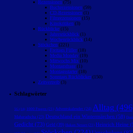
Rezensionen
(75)
Buchrezensionen
(59)
CD-Rezensionen
(1)
Filmrezensionen
(15)
Kinokritiken
(3)
Rückblicke
(15)
Jahresrückblick
(1)
Wochenrückblick
(14)
Stöckchen
(221)
Freitags Füller
(18)
Media Monday
(19)
Mittwochs Mix
(10)
Montagsfrage
(1)
Montagsstarter
(18)
Sonntags Rückblicker
(150)
Zeitvertreib
(3)
Schlagwörter
Alltag
(496
Adventskalender
(24)
1000 Fragen
(21)
5G
(14)
Deutschland ein Wintermärchen
(58)
Maharadscha
(23)
Deut
Gedicht
(73)
Heinrich Heine
(
Geld
(39)
Hakan Nesser
(21)
Stöckchen
(224)
Umschulung
(87