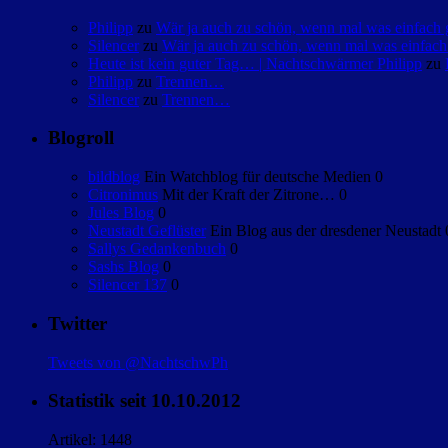
Philipp
zu
Wär ja auch zu schön, wenn mal was einfac
Silencer
zu
Wär ja auch zu schön, wenn mal was einfa
Heute ist kein guter Tag… | Nachtschwärmer Philipp
zu
Philipp
zu
Trennen…
Silencer
zu
Trennen…
Blogroll
bildblog
Ein Watchblog für deutsche Medien 0
Citronimus
Mit der Kraft der Zitrone… 0
Jules Blog
0
Neustadt Geflüster
Ein Blog aus der dresdener Neustadt 
Sallys Gedankenbuch
0
Sashs Blog
0
Silencer 137
0
Twitter
Tweets von @NachtschwPh
Statistik seit 10.10.2012
Artikel: 1448