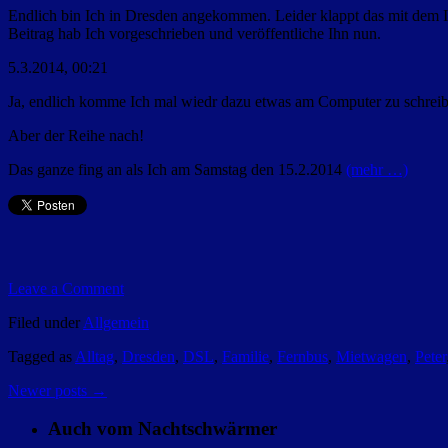
Endlich bin Ich in Dresden angekommen. Leider klappt das mit dem I
Beitrag hab Ich vorgeschrieben und veröffentliche Ihn nun.
5.3.2014, 00:21
Ja, endlich komme Ich mal wiedr dazu etwas am Computer zu schreiben
Aber der Reihe nach!
Das ganze fing an als Ich am Samstag den 15.2.2014
(mehr …)
Leave a Comment
Filed under
Allgemein
Tagged as
Alltag
,
Dresden
,
DSL
,
Familie
,
Fernbus
,
Mietwagen
,
Peter
Newer posts
→
Auch vom Nachtschwärmer