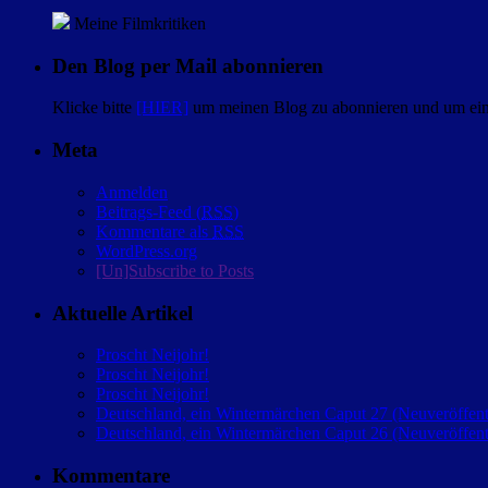
Meine Filmkritiken
Den Blog per Mail abonnieren
Klicke bitte
[HIER]
um meinen Blog zu abonnieren und um eine
Meta
Anmelden
Beitrags-Feed (
RSS
)
Kommentare als
RSS
WordPress.org
[Un]Subscribe to Posts
Aktuelle Artikel
Proscht Neijohr!
Proscht Neijohr!
Proscht Neijohr!
Deutschland, ein Wintermärchen Caput 27 (Neuveröffent
Deutschland, ein Wintermärchen Caput 26 (Neuveröffent
Kommentare